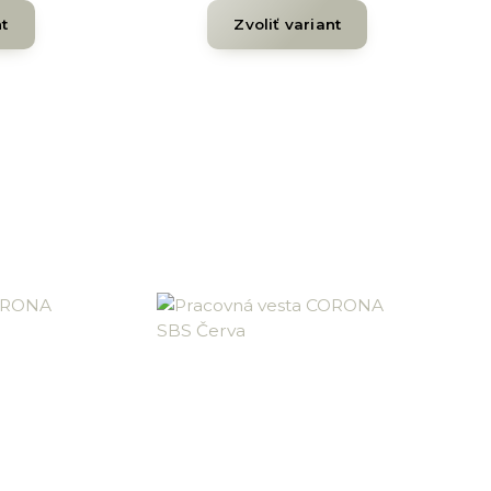
nt
Zvoliť variant