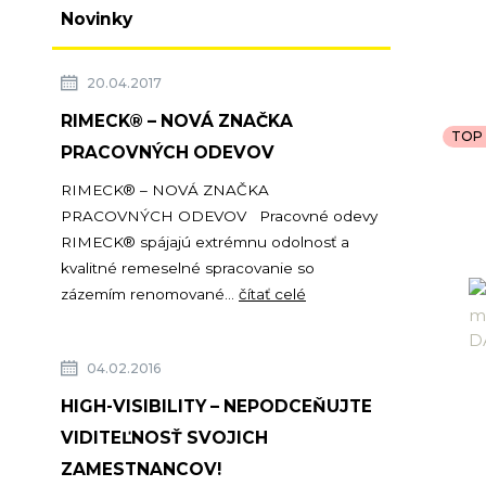
Novinky
20.04.2017
RIMECK® – NOVÁ ZNAČKA
TOP 
PRACOVNÝCH ODEVOV
RIMECK® – NOVÁ ZNAČKA
PRACOVNÝCH ODEVOV Pracovné odevy
RIMECK® spájajú extrémnu odolnosť a
kvalitné remeselné spracovanie so
zázemím renomované...
čítať celé
04.02.2016
HIGH-VISIBILITY – NEPODCEŇUJTE
VIDITEĽNOSŤ SVOJICH
ZAMESTNANCOV!