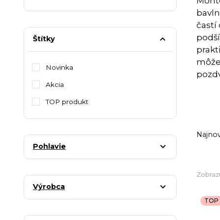
Monté
bavln
častí
podší
Štítky
prakti
môžet
Novinka
pozdv
Akcia
TOP produkt
Najnov
Pohlavie
Zobrazu
Výrobca
TOP 