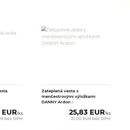
esta
Zateplená vesta s
menčestrovými výložkami
DANNY Ardon :
 EUR
25,83 EUR
/
ks
/
ks
UR
bez DPH
21,00 EUR
bez DPH