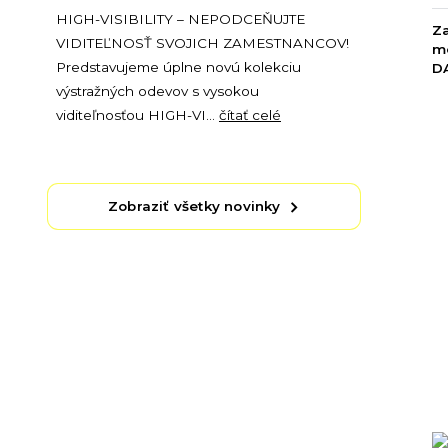
HIGH-VISIBILITY – NEPODCEŇUJTE
Za
VIDITEĽNOSŤ SVOJICH ZAMESTNANCOV!
m
Predstavujeme úplne novú kolekciu
D
výstražných odevov s vysokou
viditeľnosťou HIGH-VI...
čítať celé
Zobraziť všetky novinky