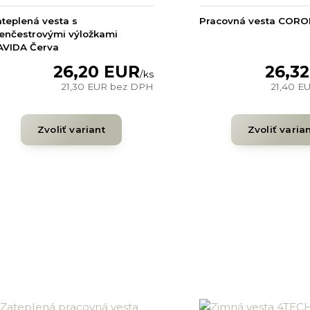
teplená vesta s
Pracovná vesta CORO
enčestrovými výložkami
AVIDA Červa
26,20 EUR
26,3
/
ks
21,30 EUR
bez DPH
21,40 E
Zvoliť variant
Zvoliť varia