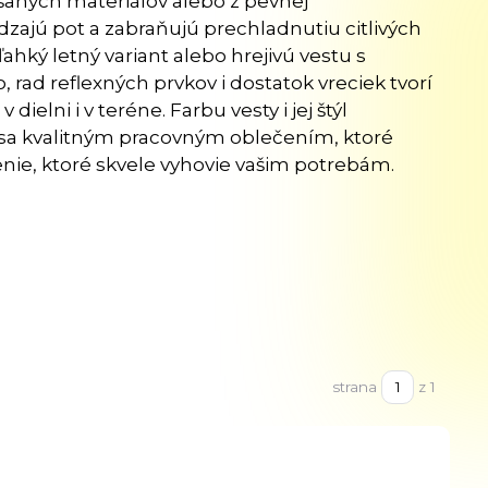
šaných materiálov alebo z pevnej
dzajú pot a zabraňujú prechladnutiu citlivých
ahký letný variant alebo hrejivú vestu s
, rad reflexných prvkov i dostatok vreciek tvorí
ielni i v teréne. Farbu vesty i jej štýl
sa kvalitným pracovným oblečením, ktoré
nie, ktoré skvele vyhovie vašim potrebám.
strana
z 1