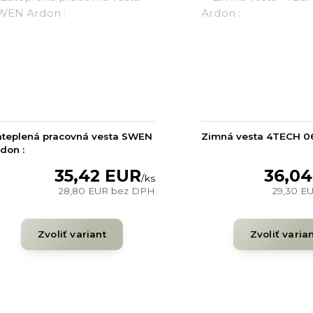
ateplená pracovná vesta SWEN
Zimná vesta 4TECH 06
don :
35,42 EUR
36,0
/
ks
28,80 EUR
bez DPH
29,30 E
Zvoliť variant
Zvoliť varia