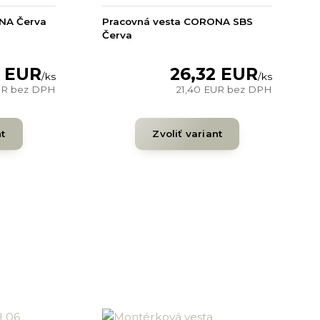
NA Červa
Pracovná vesta CORONA SBS
Červa
2 EUR
26,32 EUR
/
ks
/
ks
UR
bez DPH
21,40 EUR
bez DPH
nt
Zvoliť variant