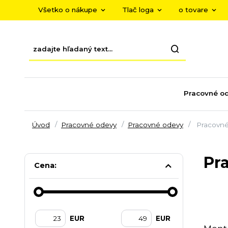
Všetko o nákupe
Tlač loga
o tovare
Pracovné o
Úvod
Pracovné odevy
Pracovné odevy
Pracovné
Pr
Cena:
EUR
EUR