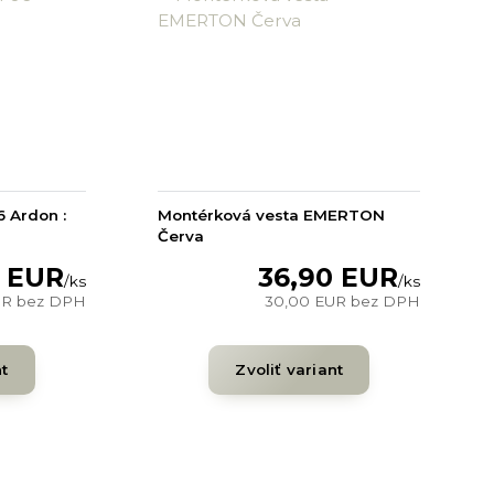
 Ardon :
Montérková vesta EMERTON
Červa
4 EUR
36,90 EUR
/
ks
/
ks
UR
bez DPH
30,00 EUR
bez DPH
nt
Zvoliť variant