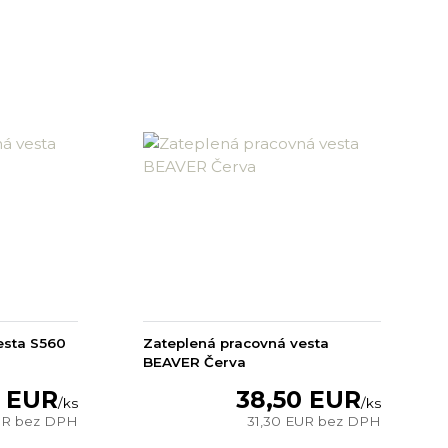
esta S560
Zateplená pracovná vesta
BEAVER Červa
7 EUR
38,50 EUR
/
ks
/
ks
UR
bez DPH
31,30 EUR
bez DPH