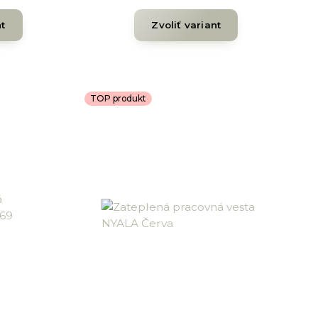
nt
Zvoliť variant
TOP produkt