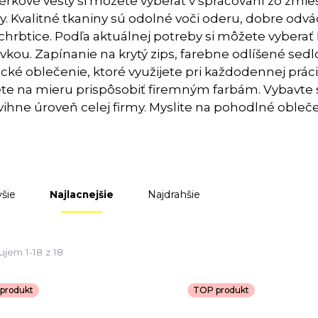
rkové vesty si môžete vyberať v spracovaní zo zmie
y. Kvalitné tkaniny sú odolné voči oderu, dobre odvá
 chrbtice. Podľa aktuálnej potreby si môžete vyberať ľ
vkou. Zapínanie na krytý zips, farebne odlíšené sedlo
cké oblečenie, ktoré využijete pri každodennej práci v d
e na mieru prispôsobiť firemným farbám. Vybavte 
ihne úroveň celej firmy. Myslite na pohodlné obleče
šie
Najdrahšie
Najlacnejšie
jem 1-18 z 18
produkt
TOP produkt