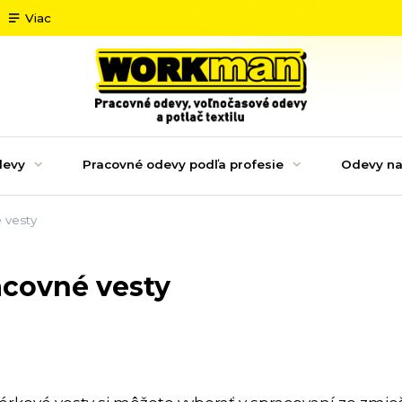
Viac
devy
Pracovné odevy podľa profesie
Odevy na
 vesty
acovné vesty