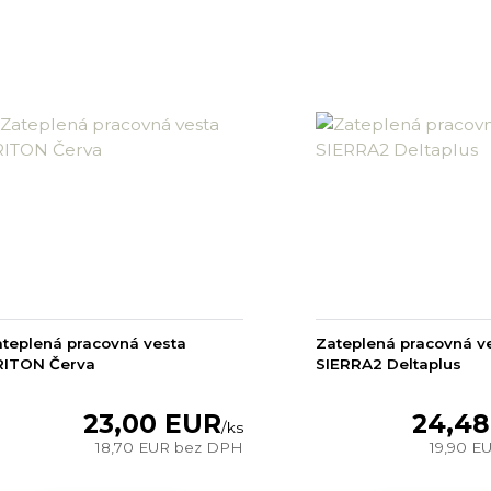
teplená pracovná vesta
Zateplená pracovná v
RITON Červa
SIERRA2 Deltaplus
23,00 EUR
24,48
/
ks
18,70 EUR
bez DPH
19,90 E