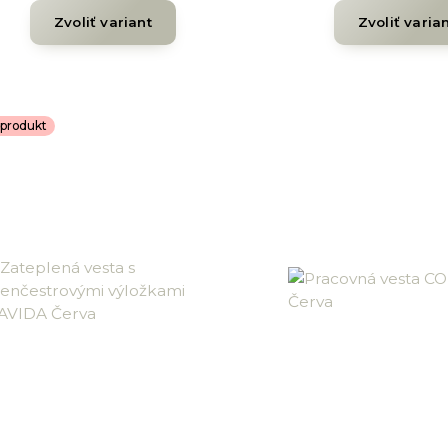
Zvoliť variant
Zvoliť varia
produkt