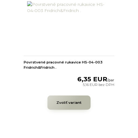
Povrstvené pracovné rukavice HS-04-003
Fridrich&Fridrich .
6,35 EUR
/
par
5,16 EUR
bez DPH
Zvoliť variant