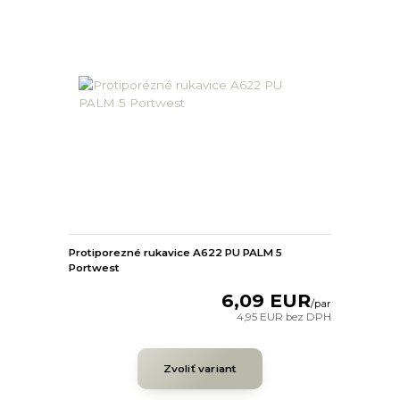
Protiporezné rukavice A622 PU PALM 5
Portwest
6,09 EUR
/
par
4,95 EUR
bez DPH
Zvoliť variant