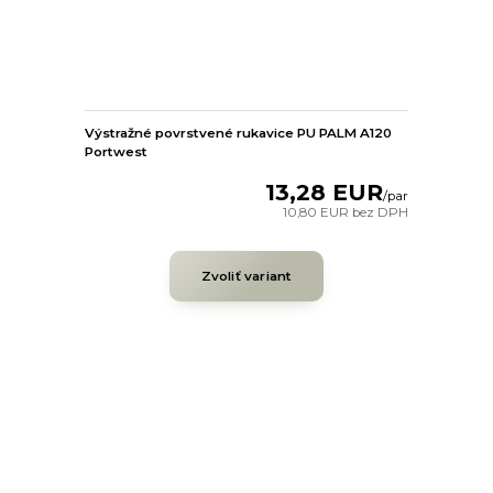
Výstražné povrstvené rukavice PU PALM A120
Portwest
13,28 EUR
/
par
10,80 EUR
bez DPH
Zvoliť variant