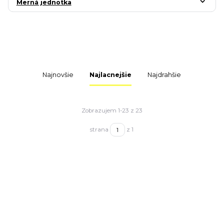
Merná jednotka
Najnovšie
Najlacnejšie
Najdrahšie
Zobrazujem 1-23 z 23
strana
z 1