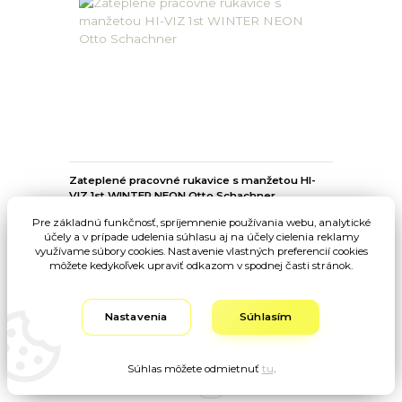
Zateplené pracovné rukavice s manžetou HI-
VIZ 1st WINTER NEON Otto Schachner
Pre základnú funkčnosť, spríjemnenie používania webu, analytické
32,60 EUR
/
ks
účely a v prípade udelenia súhlasu aj na účely cielenia reklamy
26,50 EUR
bez DPH
využívame súbory cookies. Nastavenie vlastných preferencií cookies
môžete kedykoľvek upraviť odkazom v spodnej časti stránok.
Zvoliť variant
Nastavenia
Súhlasím
Súhlas môžete odmietnuť
tu
.
strana
z 1