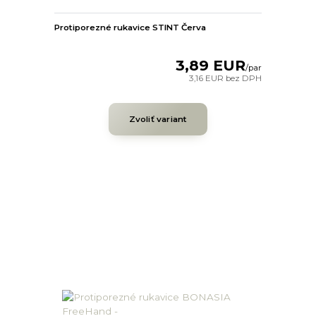
Protiporezné rukavice STINT Červa
3,89 EUR
/
par
3,16 EUR
bez DPH
Zvoliť variant