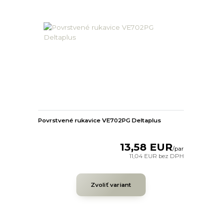
Povrstvené rukavice VE702PG Deltaplus
13,58 EUR
/
par
11,04 EUR
bez DPH
Zvoliť variant