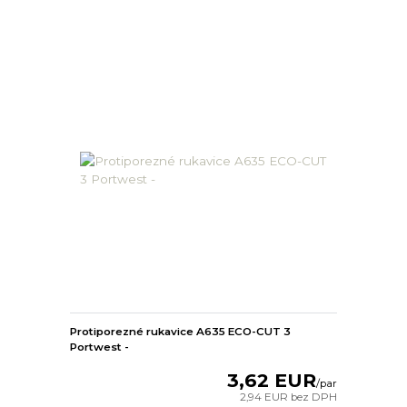
Protiporezné rukavice A635 ECO-CUT 3
Portwest -
3,62 EUR
/
par
2,94 EUR
bez DPH