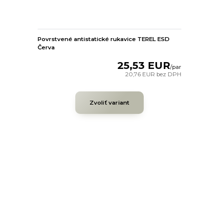
Povrstvené antistatické rukavice TEREL ESD
Červa
25,53 EUR
/
par
20,76 EUR
bez DPH
Zvoliť variant