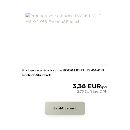
Protiporezné rukavice ROOK LIGHT HS-04-018
Fridrich&Fridrich .
3,38 EUR
/
par
2,75 EUR
bez DPH
Zvoliť variant