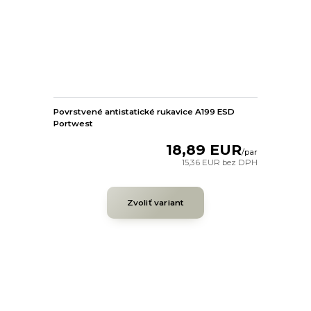
Povrstvené antistatické rukavice A199 ESD
Portwest
18,89 EUR
/
par
15,36 EUR
bez DPH
Zvoliť variant