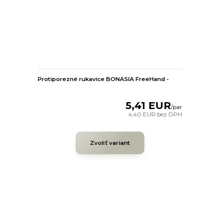
Protiporezné rukavice BONASIA FreeHand -
5,41 EUR
/
par
4,40 EUR
bez DPH
Zvoliť variant