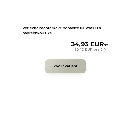
Reflexné montérkové nohavice NORWICH s
náprsenkou Cxs
34,93 EUR
/
ks
28,40 EUR
bez DPH
Zvoliť variant