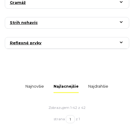
Gramáž
Strih nohavíc
Reflexné prvky
Najnovšie
Najlacnejšie
Najdrahšie
Zobrazujem 1-42 z 42
strana
z 1