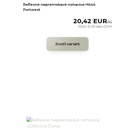
Reflexné nepremokavé nohavice H444
Portwest
20,42 EUR
/
ks
16,60 EUR
bez DPH
Zvoliť variant