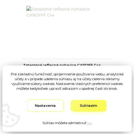
Zateplené reflexné nohavice CARDIFF Cxs
Pre základnú funkčnosť, spríjemnenie používania webu, analytické
účely a v prípade udelenia súhlasu aj na účely cielenia reklamy
34,93 EUR
/
ks
využívame súbory cookies. Nastavenie vlastných preferencií cookies
28,40 EUR
bez DPH
môžete kedykoľvek upraviť odkazom v spodnej časti stránok.
Zvoliť variant
Nastavenia
Súhlasím
Súhlas môžete odmietnuť
tu
.