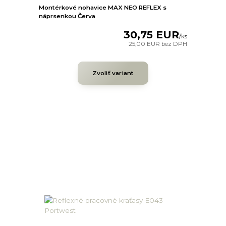
Montérkové nohavice MAX NEO REFLEX s
náprsenkou Červa
30,75 EUR
/
ks
25,00 EUR
bez DPH
Zvoliť variant