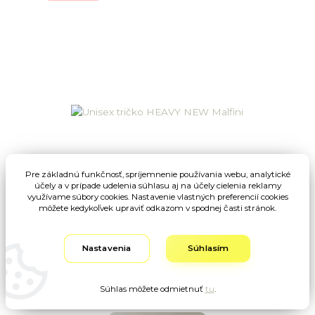
Pre základnú funkčnosť, spríjemnenie používania webu, analytické
účely a v prípade udelenia súhlasu aj na účely cielenia reklamy
využívame súbory cookies. Nastavenie vlastných preferencií cookies
môžete kedykoľvek upraviť odkazom v spodnej časti stránok.
Unisex tričko HEAVY NEW Malfini
Nastavenia
Súhlasím
5,54 EUR
cena od
/
ks
cena od
4,50 EUR
bez DPH
Súhlas môžete odmietnuť
tu
.