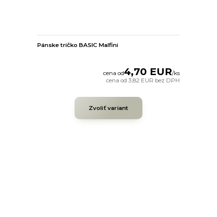
Pánske tričko BASIC Malfini
4,70 EUR
cena od
/
ks
cena od
3,82 EUR
bez DPH
Zvoliť variant