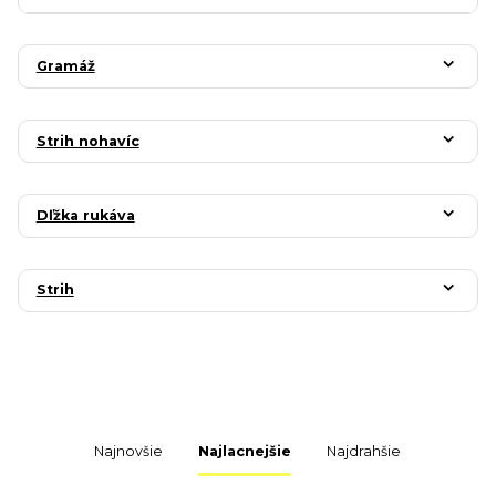
Gramáž
Strih nohavíc
Dľžka rukáva
Strih
Najnovšie
Najlacnejšie
Najdrahšie