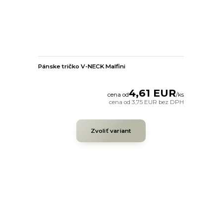
Pánske tričko V-NECK Malfini
4,61 EUR
cena od
/
ks
cena od
3,75 EUR
bez DPH
Zvoliť variant