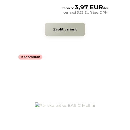
3,97 EUR
cena od
/
ks
cena od
3,23 EUR
bez DPH
Zvoliť variant
TOP produkt