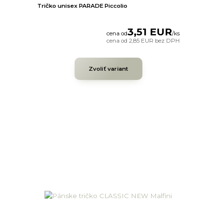
Tričko unisex PARADE Piccolio
3,51 EUR
cena od
/
ks
cena od
2,85 EUR
bez DPH
Zvoliť variant