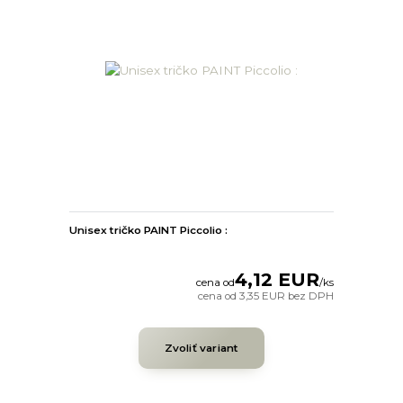
Unisex tričko PAINT Piccolio :
4,12 EUR
cena od
/
ks
cena od
3,35 EUR
bez DPH
Zvoliť variant