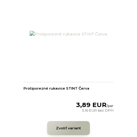
Protiporezné rukavice STINT Červa
3,89 EUR
/
par
3,16 EUR
bez DPH
Zvoliť variant