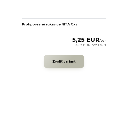
Protiporezné rukavice RITA Cxs
5,25 EUR
/
par
4,27 EUR
bez DPH
Zvoliť variant