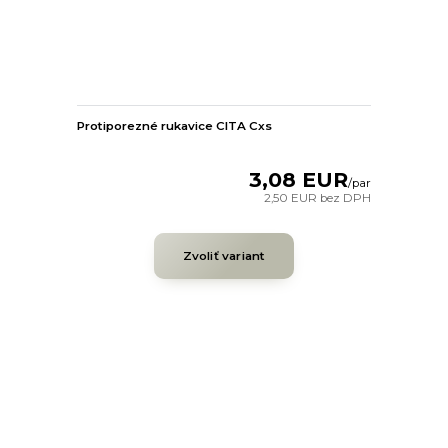
Protiporezné rukavice CITA Cxs
3,08 EUR
/
par
2,50 EUR
bez DPH
Zvoliť variant