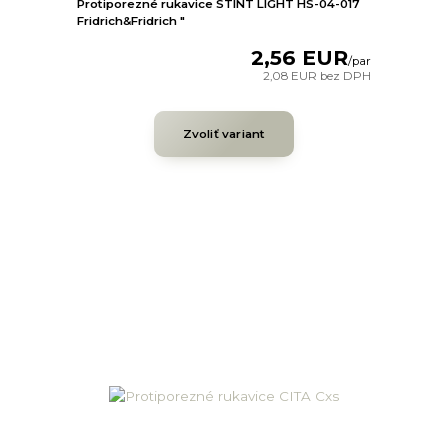
Protiporezné rukavice STINT LIGHT HS-04-017
Fridrich&Fridrich "
2,56 EUR
/
par
2,08 EUR
bez DPH
Zvoliť variant