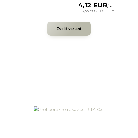
4,12 EUR
/
par
3,35 EUR
bez DPH
Zvoliť variant