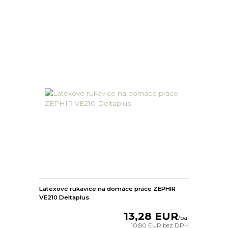
Latexové rukavice na domáce práce ZEPHIR
VE210 Deltaplus
13,28 EUR
/
bal
10,80 EUR
bez DPH