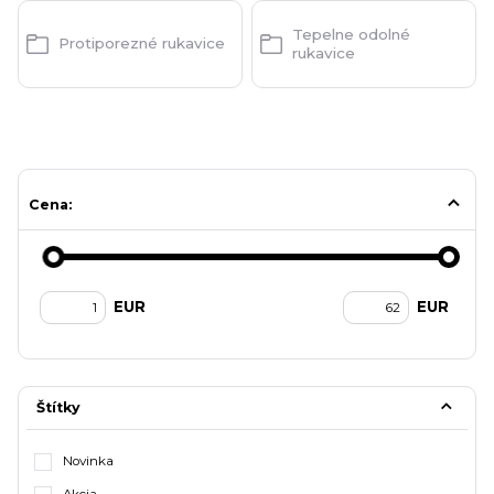
Tepelne odolné
Protiporezné rukavice
rukavice
Cena:
EUR
EUR
Štítky
Novinka
Akcia