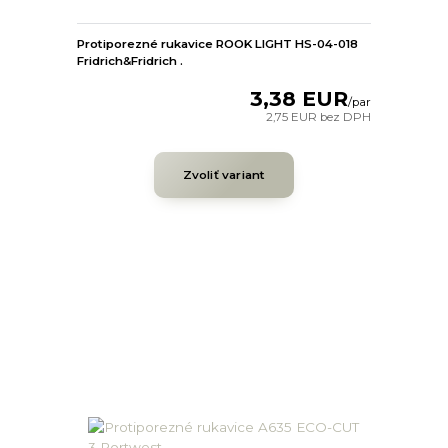
Protiporezné rukavice ROOK LIGHT HS-04-018
Fridrich&Fridrich .
3,38 EUR
/
par
2,75 EUR
bez DPH
Zvoliť variant