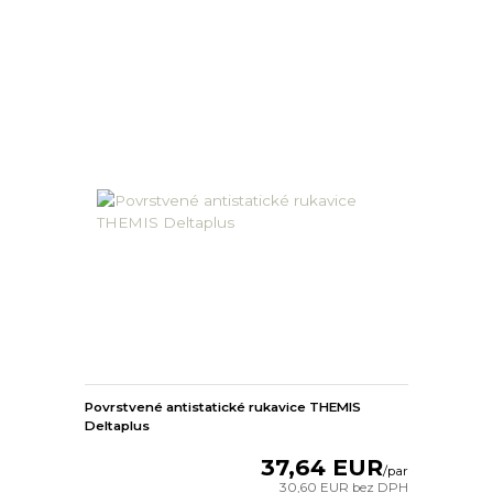
Povrstvené antistatické rukavice THEMIS
Deltaplus
37,64 EUR
/
par
30,60 EUR
bez DPH