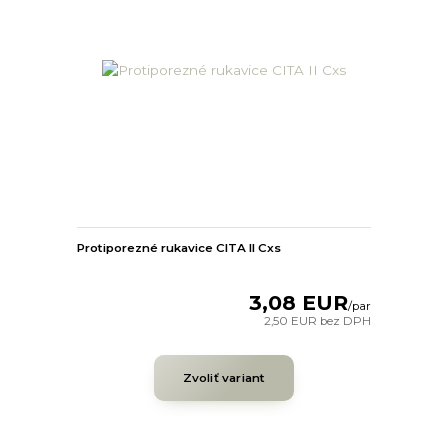
Protiporezné rukavice CITA II Cxs
3,08 EUR
/
par
2,50 EUR
bez DPH
Zvoliť variant