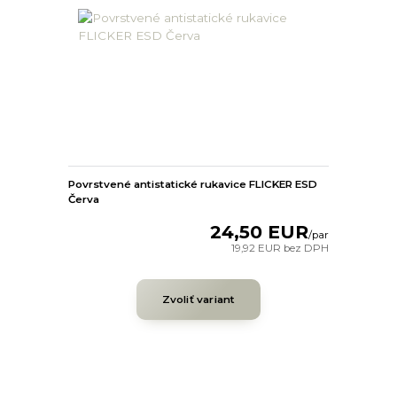
Povrstvené antistatické rukavice FLICKER ESD
Červa
24,50 EUR
/
par
19,92 EUR
bez DPH
Zvoliť variant