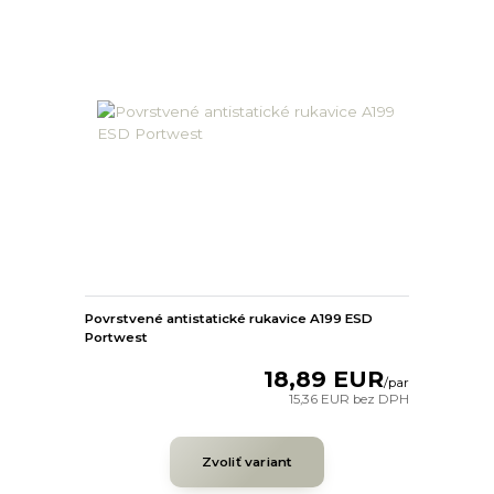
Povrstvené antistatické rukavice A199 ESD
Portwest
18,89 EUR
/
par
15,36 EUR
bez DPH
Zvoliť variant