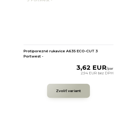
Protiporezné rukavice A635 ECO-CUT 3
Portwest -
3,62 EUR
/
par
2,94 EUR
bez DPH
Zvoliť variant