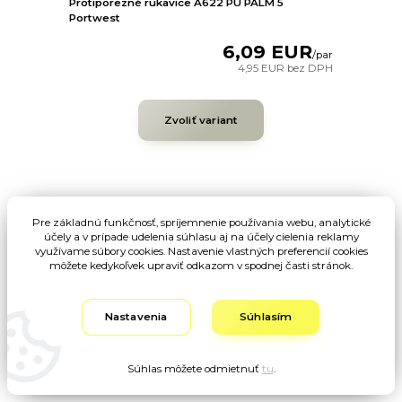
Protiporezné rukavice A622 PU PALM 5
Portwest
6,09 EUR
/
par
4,95 EUR
bez DPH
Zvoliť variant
Pre základnú funkčnosť, spríjemnenie používania webu, analytické
účely a v prípade udelenia súhlasu aj na účely cielenia reklamy
využívame súbory cookies. Nastavenie vlastných preferencií cookies
môžete kedykoľvek upraviť odkazom v spodnej časti stránok.
Nastavenia
Súhlasím
Súhlas môžete odmietnuť
tu
.