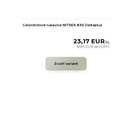
Celonitrilové rukavice NITREX 830 Deltaplus
23,17 EUR
/
ks
18,84 EUR
bez DPH
Zvoliť variant