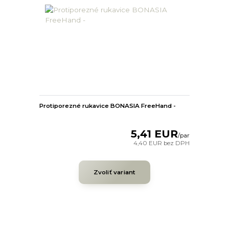
Protiporezné rukavice BONASIA FreeHand -
5,41 EUR
/
par
4,40 EUR
bez DPH
Zvoliť variant