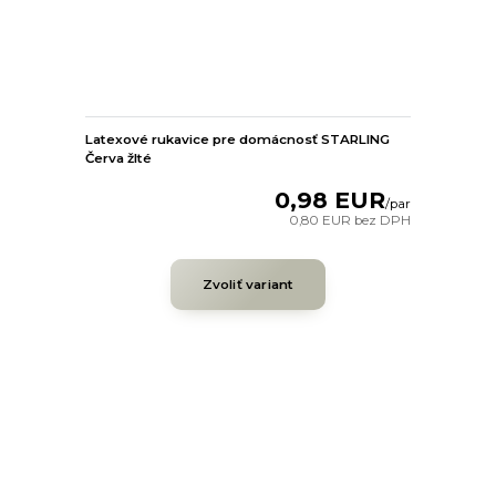
Latexové rukavice pre domácnosť STARLING
Červa žlté
0,98 EUR
/
par
0,80 EUR
bez DPH
Zvoliť variant