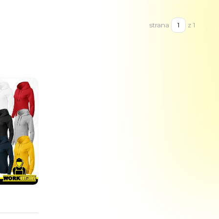
strana
z 1