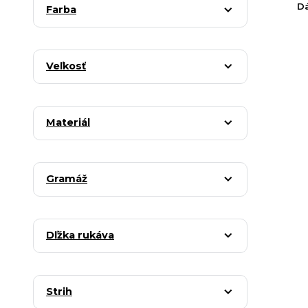
Dá
Farba
Veľkosť
Materiál
Gramáž
Dľžka rukáva
Strih