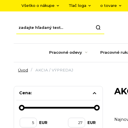
Všetko o nákupe
Tlač loga
o tovare
Pracovné odevy
Pracovné ruk
Úvod
AKCIA / VÝPREDAJ
AK
Cena:
Najnov
EUR
EUR