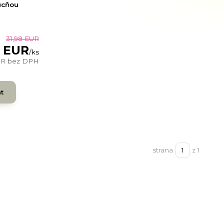
ucňou
31,98 EUR
6 EUR
/
ks
UR
bez DPH
nt
strana
z 1