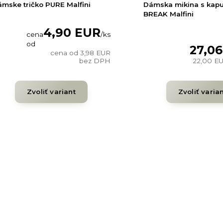
mske tričko PURE Malfini
Dámska mikina s kap
BREAK Malfini
4,90 EUR
cena
/
ks
od
27,0
cena od
3,98 EUR
bez DPH
22,00 E
Zvoliť variant
Zvoliť varia