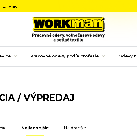
Viac
avice
Pracovné odevy podľa profesie
Odevy n
CIA / VÝPREDAJ
šie
Najdrahšie
Najlacnejšie