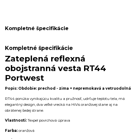
Kompletné špecifikácie
Kompletné špecifikácie
Zateplená reflexná
obojstranná vesta RT44
Portwest
Popis:
Obdobie: prechod - zima + nepremokavá a vetruodolná
RT44 ponúka vynikajúcu kvalitu a pružnosť, udrťuje teplotu tela, má
elegantný design, dva veľké vrecká na HiVis oranžovej stane aj na
obrátenej šedej strane.
Vlastnosti:
Texpel povrchová úprava
Farba:
oranžová