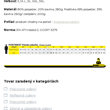
Veľkosť:
S, M, L, XL, XXL, 3XL
Materál:
80% polyester, 20% bavlna, 280g. Podšívka 65% polyester, 35%
bavlna 260g/ zateplení, 200g
Potlač:
produkt vhodný na potlač -
Realizácia potlače
Norma:
EN 471 trieda2:2, GO/RT 3279
Tovar zaradený v kategóriách
Pracovné odevy
Reflexné odevy
Pracovné odevy
Zimné a zateplené odevy