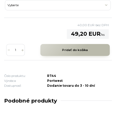
40,00 EUR
bez DPH
49,20 EUR
/
ks
Pridať do košíka
Číslo produktu:
RT44
Výrobca:
Portwest
Dostupnosť:
Dodanie tovaru do 3 - 10 dní
Podobné produkty