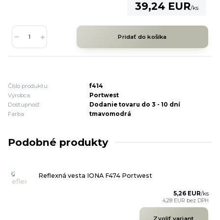
39,24 EUR
/
ks
Pridať do košíka
Číslo produktu:
f414
Výrobca:
Portwest
Dostupnosť:
Dodanie tovaru do 3 - 10 dní
Farba:
tmavomodrá
Podobné produkty
Reflexná vesta IONA F474 Portwest
5,26 EUR
/
ks
4,28 EUR
bez DPH
Zvoliť variant