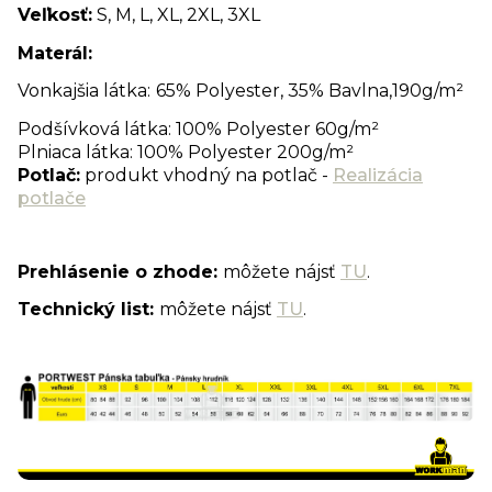
Veľkosť:
S, M, L, XL, 2XL, 3XL
Materál:
Vonkajšia látka:
65% Polyester, 35% Bavlna,190g/m²
Podšívková látka: 100% Polyester 60g/m²
Plniaca látka: 100% Polyester 200g/m²
Potlač:
produkt vhodný na potlač -
Realizácia
potlače
Prehlásenie o zhode:
môžete nájsť
TU
.
Technický list:
môžete nájsť
TU
.