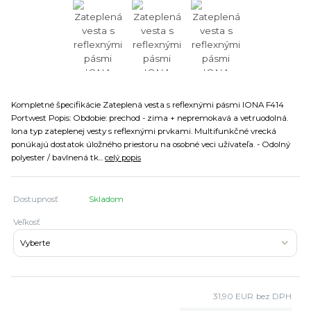
Kompletné špecifikácie Zateplená vesta s reflexnými pásmi IONA F414
Portwest Popis: Obdobie: prechod - zima + nepremokavá a vetruodolná.
Iona typ zateplenej vesty s reflexnými prvkami. Multifunkčné vrecká
ponúkajú dostatok úložného priestoru na osobné veci užívateľa. - Odolný
polyester / bavlnená tk...
celý popis
Dostupnosť
Skladom
Veľkosť
31,90 EUR
bez DPH