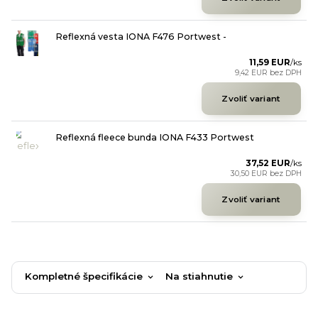
Reflexná vesta IONA F476 Portwest -
11,59 EUR
/
ks
9,42 EUR
bez DPH
Zvoliť variant
Reflexná fleece bunda IONA F433 Portwest
37,52 EUR
/
ks
30,50 EUR
bez DPH
Zvoliť variant
Kompletné špecifikácie
Na stiahnutie