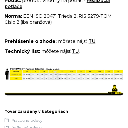
Potlač:
produkt vhodný na potlač -
Realizácia
potlače
Norma:
EEN ISO 20471 Trieda 2, RIS 3279-TOM
Číslo 2 (iba oranžová)
Prehlásenie o zhode:
môžete nájsť
TU
.
Technický list:
môžete nájsť
TU
.
Tovar zaradený v kategóriách
Pracovné odevy
Reflexné odevy