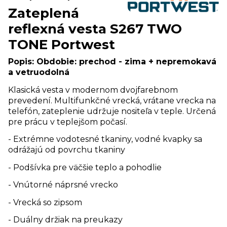
Zateplená
reflexná vesta S267 TWO
TONE Portwest
Popis:
Obdobie: prechod - zima + nepremokavá
a vetruodolná
Klasická vesta v modernom dvojfarebnom
prevedení. Multifunkčné vrecká, vrátane vrecka na
telefón, zateplenie udržuje nositeľa v teple. Určená
pre prácu v teplejšom počasí.
- Extrémne vodotesné tkaniny, vodné kvapky sa
odrážajú od povrchu tkaniny
- Podšívka pre väčšie teplo a pohodlie
- Vnútorné náprsné vrecko
- Vrecká so zipsom
- Duálny držiak na preukazy