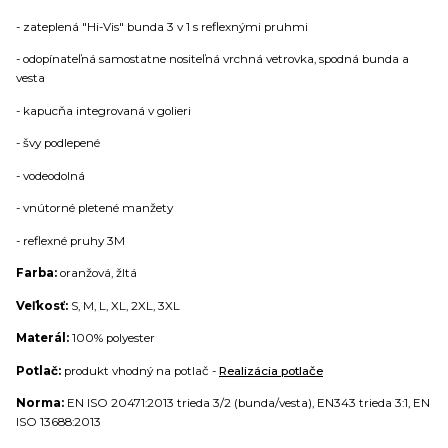
- zateplená "Hi-Vis" bunda 3 v 1 s reflexnými pruhmi
- odopínateľná samostatne nositeľná vrchná vetrovka, spodná bunda a
vesta
- kapucňa integrovaná v golieri
- švy podlepené
- vodeodolná
- vnútorné pletené manžety
- reflexné pruhy 3M
Farba:
oranžová, žltá
Veľkosť:
S, M, L, XL, 2XL, 3XL
Materál:
100% polyester
Potlač:
produkt vhodný na potlač -
Realizácia potlače
Norma:
EN ISO 20471:2013 trieda 3/2 (bunda/vesta), EN343 trieda 3:1, EN
ISO 13688:2013