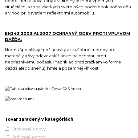
dobre identifikovateľný a viditeľný pri nebezpečných
situáciách, a to za všetkých svetelných podmienok počas dňa
a v noci pri osvetlení reflektormi automobilu.
EN343:2003 A1:2007 OCHRANNÝ ODEV PROTI VPLYVOM
DAŽĎA:
Norma špecifikuje požiadavky a skúšobné metódy pre
materiály a švy odevov slúžiacich na ochranu proti
nepriaznivému počasiu (napríklad proti zrážkam vo forme
dažďa alebo snehu), hmle a pozemnej vlhkosti.
Tovar zaradený v kategóriách
Pracovné odevy
Reflexné odevy