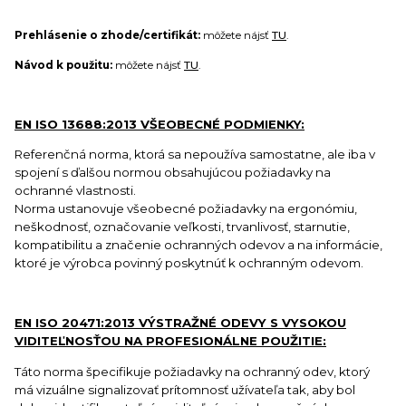
Prehlásenie o zhode/certifikát:
môžete nájsť
TU
.
Návod k použitu:
môžete nájsť
TU
.
EN ISO 13688:2013 VŠEOBECNÉ PODMIENKY:
Referenčná norma, ktorá sa nepoužíva samostatne, ale iba v
spojení s ďalšou normou obsahujúcou požiadavky na
ochranné vlastnosti.
Norma ustanovuje všeobecné požiadavky na ergonómiu,
neškodnosť, označovanie veľkosti, trvanlivosť, starnutie,
kompatibilitu a značenie ochranných odevov a na informácie,
ktoré je výrobca povinný poskytnúť k ochranným odevom.
EN ISO 20471:2013 VÝSTRAŽNÉ ODEVY S VYSOKOU
VIDITEĽNOSŤOU NA PROFESIONÁLNE POUŽITIE:
Táto norma špecifikuje požiadavky na ochranný odev, ktorý
má vizuálne signalizovať prítomnosť užívateľa tak, aby bol