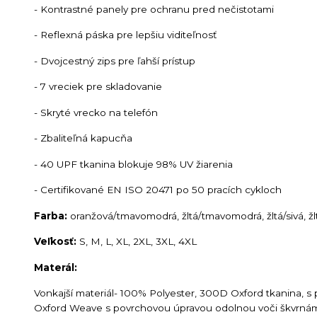
- Kontrastné panely pre ochranu pred nečistotami
- Reflexná páska pre lepšiu viditeľnosť
- Dvojcestný zips pre ľahší prístup
- 7 vreciek pre skladovanie
- Skryté vrecko na telefón
- Zbaliteľná kapucňa
- 40 UPF tkanina blokuje 98% UV žiarenia
- Certifikované EN ISO 20471 po 50 pracích cykloch
Farba:
oranžová/tmavomodrá, žltá/tmavomodrá, žltá/sivá, ž
Veľkosť:
S, M, L, XL, 2XL, 3XL, 4XL
Materál:
Vonkajší materiál
- 100% Polyester, 300D Oxford tkanina, s
Oxford Weave s povrchovou úpravou odolnou voči škvrnám,