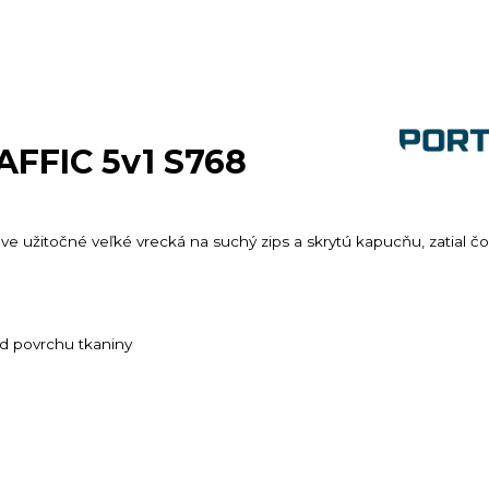
AFFIC 5v1 S768
dve užitočné veľké vrecká na suchý zips a skrytú kapucňu, zatial č
d povrchu tkaniny