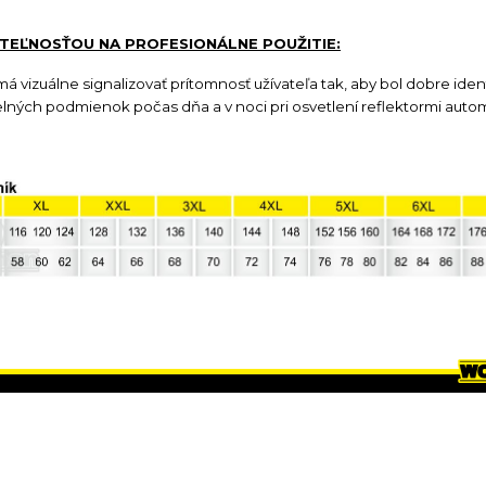
ITEĽNOSŤOU NA PROFESIONÁLNE POUŽITIE:
 vizuálne signalizovať prítomnosť užívateľa tak, aby bol dobre iden
telných podmienok počas dňa a v noci pri osvetlení reflektormi autom