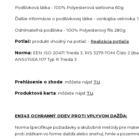
Podšívková látka - 100% Polyesterová sieťovina 60g
Ďalšie informácie o podšívkovej látke - vonkajšia vetrovka
Odnímateľná podšívka - 100% Polyesterový flís 280g
Potlač:
produkt vhodný na potlač -
Realizácia potlače
Norma:
EEN ISO 20471 Trieda 3, RIS 3279-TOM Číslo 2 (iba
ANSI/ISEA 107 Typ R Trieda 3
Prehlásenie o zhode
: môžete nájsť
TU
.
Produktová karta
: môžete nájsť
TU
.
EN343 OCHRANNÝ ODEV PROTI VPLYVOM DAŽĎA:
Norma špecifikuje požiadavky a skúšobné metódy pre materiá
proti zrážkam vo forme dažďa alebo snehu), hmle a pozemnej