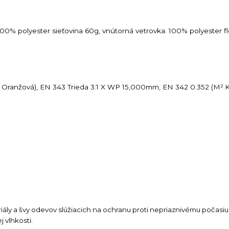
: 100% polyester sieťovina 60g, vnútorná vetrovka: 100% polyester 
 Oranžová), EN 343 Trieda 3:1 X WP 15,000mm, EN 342 0.352 (M².K/
ly a švy odevov slúžiacich na ochranu proti nepriaznivému počasiu 
 vlhkosti.