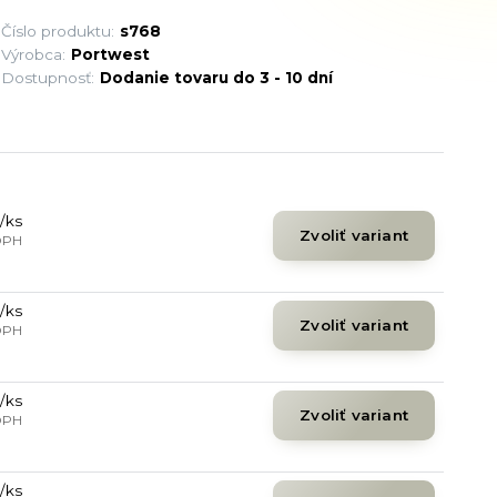
Číslo produktu:
s768
Výrobca:
Portwest
Dostupnosť:
Dodanie tovaru do 3 - 10 dní
/
ks
Zvoliť variant
DPH
/
ks
Zvoliť variant
DPH
/
ks
Zvoliť variant
DPH
/
ks