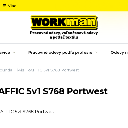
Viac
avice
Pracovné odevy podľa profesie
Odevy n
bunda Hi-vis TRAFFIC 5v1 S768 Portwest
AFFIC 5v1 S768 Portwest