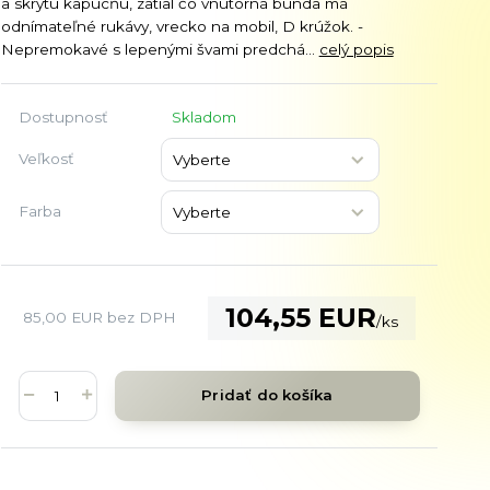
a skrytú kapucňu, zatial čo vnútorná bunda má
odnímateľné rukávy, vrecko na mobil, D krúžok. -
Nepremokavé s lepenými švami predchá...
celý popis
Dostupnosť
Skladom
Veľkosť
Farba
104,55 EUR
85,00 EUR
bez DPH
/
ks
Pridať do košíka