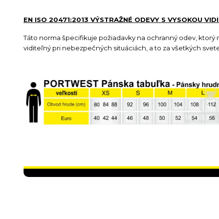
EN ISO 20471:2013 VÝSTRAŽNÉ ODEVY S VYSOKOU VID
Táto norma špecifikuje požiadavky na ochranný odev, ktorý má
viditeľný pri nebezpečných situáciách, a to za všetkých sve