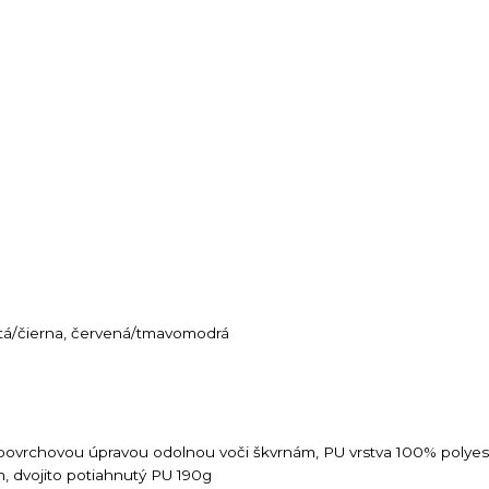
ltá/čierna, červená/tmavomodrá
 povrchovou úpravou odolnou voči škvrnám, PU vrstva 100% polye
 dvojito potiahnutý PU 190g