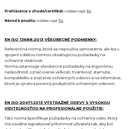
Prehlásenie o zhode/certifikát:
môžete nájsť
TU
.
Návod k použitu:
môžete nájsť
TU
.
EN ISO 13688:2013 VŠEOBECNÉ PODMIENKY:
Referenčná norma, ktorá sa nepoužíva samostatne, ale iba v
spojení s ďalšou normou obsahujúcou požiadavky na
ochranné vlastnosti.
Norma ustanovuje všeobecné požiadavky na ergonómiu,
neškodnosť, označovanie veľkosti, trvanlivosť, starnutie,
kompatibilitu a značenie ochranných odevov a na informácie,
ktoré je výrobca povinný poskytnúť k ochranným odevom.
EN ISO 20471:2013 VÝSTRAŽNÉ ODEVY S VYSOKOU
VIDITEĽNOSŤOU NA PROFESIONÁLNE POUŽITIE:
Táto norma špecifikuje požiadavky na ochranný odev, ktorý
má vizuálne signalizovať prítomnosť užívateľa tak, aby bol