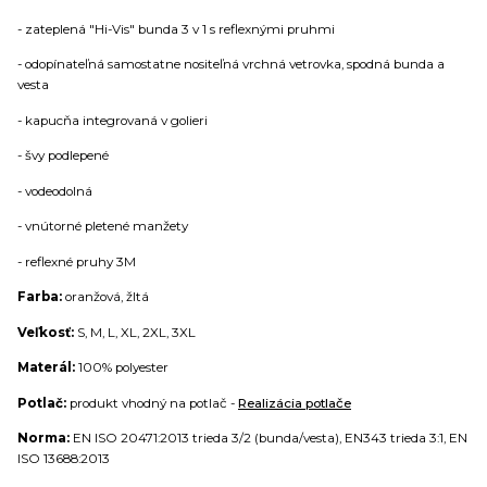
- zateplená "Hi-Vis" bunda 3 v 1 s reflexnými pruhmi
- odopínateľná samostatne nositeľná vrchná vetrovka, spodná bunda a
vesta
- kapucňa integrovaná v golieri
- švy podlepené
- vodeodolná
- vnútorné pletené manžety
- reflexné pruhy 3M
Farba:
oranžová, žltá
Veľkosť:
S, M, L, XL, 2XL, 3XL
Materál:
100% polyester
Potlač:
produkt vhodný na potlač -
Realizácia potlače
Norma:
EN ISO 20471:2013 trieda 3/2 (bunda/vesta), EN343 trieda 3:1, EN
ISO 13688:2013