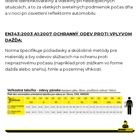
dobre identifikovateľný a viditeľný pri nebezpečných
situáciách, a to za všetkých svetelných podmienok počas dňa
a v noci pri osvetlení reflektormi automobilu.
EN343:2003 A1:2007 OCHRANNÝ ODEV PROTI VPLYVOM
DAŽĎA:
Norma špecifikuje požiadavky a skúšobné metódy pre
materiály a švy odevov slúžiacich na ochranu proti
nepriaznivému počasiu (napríklad proti zrážkam vo forme
dažďa alebo snehu), hmle a pozemnej vlhkosti.