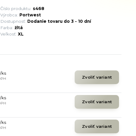
Číslo produktu:
s468
Výrobca:
Portwest
Dostupnosť:
Dodanie tovaru do 3 - 10 dní
Farba:
žltá
Veľkosť:
XL
/
ks
Zvoliť variant
DPH
/
ks
Zvoliť variant
DPH
/
ks
Zvoliť variant
DPH