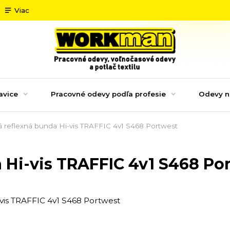
Viac
avice
Pracovné odevy podľa profesie
Odevy n
 reflexná bunda Hi-vis TRAFFIC 4v1 S468 Portwest
 Hi-vis TRAFFIC 4v1 S468 Po