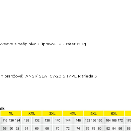
Weave s nešpinivou úpravou, PU záter 190g
en oranžová), ANSI/ISEA 107-2015 TYPE R trieda 3