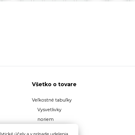
Všetko o tovare
Veľkostné tabuľky
Vysvetlivky
noriem
Prehľad
ytické účely a v prípade udelenia