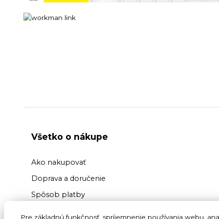
Všetko o nákupe
Ako nakupovať
Doprava a doručenie
Spôsob platby
Výmena a vrátenie tovaru
Pre základnú funkčnosť, spríjemnenie používania webu, anal