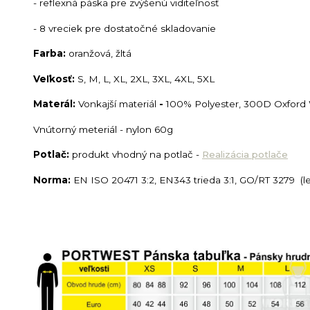
- reflexná páska pre zvýšenú viditeľnosť
- 8 vreciek pre dostatočné skladovanie
Farba:
oranžová, žltá
Veľkosť:
S, M, L, XL, 2XL, 3XL, 4XL, 5XL
Materál:
Vonkajší materiál
-
100% Polyester, 300D Oxford 
Vnútorný meteriál - nylon 60g
Potlač:
produkt vhodný na potlač -
Realizácia potlače
Norma:
EN ISO 20471 3:2, EN343 trieda 3:1, GO/RT 3279 (l