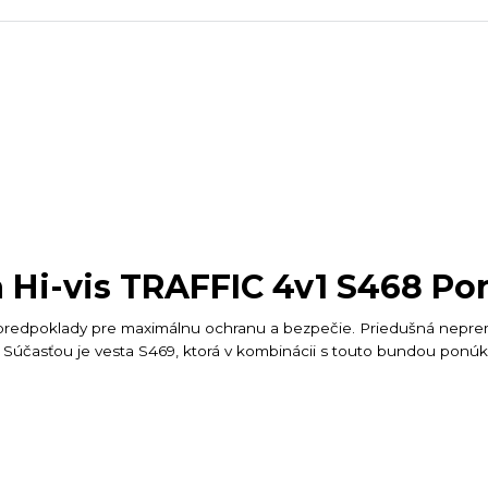
 Hi-vis TRAFFIC 4v1 S468 Po
 predpoklady pre maximálnu ochranu a bezpečie. Priedušná nep
 Súčasťou je vesta S469, ktorá v kombinácii s touto bundou ponú