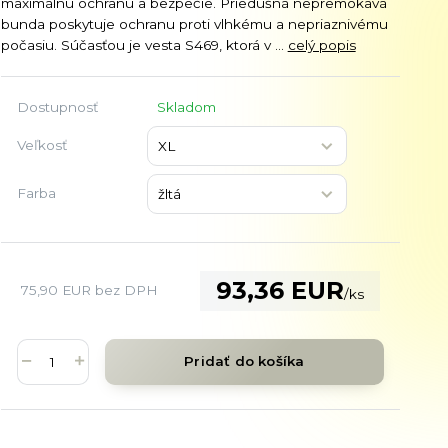
maximálnu ochranu a bezpečie. Priedušná nepremokavá
bunda poskytuje ochranu proti vlhkému a nepriaznivému
počasiu. Súčasťou je vesta S469, ktorá v ...
celý popis
Dostupnosť
Skladom
Veľkosť
Farba
93,36 EUR
75,90 EUR
bez DPH
/
ks
Pridať do košíka