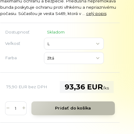
maximálnu ochranu a bezpečie. Priedušná nepremokavá
bunda poskytuje ochranu proti vlhkému a nepriaznivému
počasiu. Súčasťou je vesta S469, ktorá v ...
celý popis
Dostupnosť
Skladom
Veľkosť
Farba
93,36 EUR
75,90 EUR
bez DPH
/
ks
Pridať do košíka