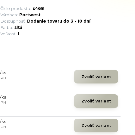
Číslo produktu:
s468
Výrobca:
Portwest
Dostupnosť:
Dodanie tovaru do 3 - 10 dní
Farba:
žltá
Veľkosť:
L
/
ks
Zvoliť variant
DPH
/
ks
Zvoliť variant
DPH
/
ks
Zvoliť variant
DPH