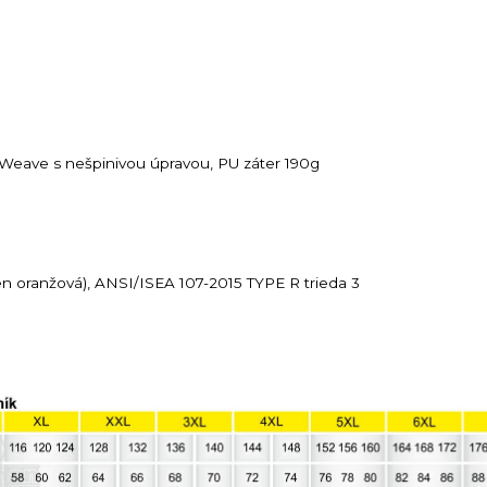
Weave s nešpinivou úpravou, PU záter 190g
en oranžová), ANSI/ISEA 107-2015 TYPE R trieda 3