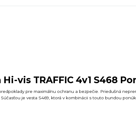
 Hi-vis TRAFFIC 4v1 S468 Po
 predpoklady pre maximálnu ochranu a bezpečie. Priedušná nep
 Súčasťou je vesta S469, ktorá v kombinácii s touto bundou ponú