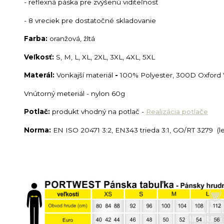
- reflexná páska pre zvýšenú viditeľnosť
- 8 vreciek pre dostatočné skladovanie
Farba:
oranžová, žltá
Veľkosť:
S, M, L, XL, 2XL, 3XL, 4XL, 5XL
Materál:
Vonkajší materiál
-
100% Polyester, 300D Oxford 
Vnútorný meteriál - nylon 60g
Potlač:
produkt vhodný na potlač -
Realizácia potlače
Norma:
EN ISO 20471 3:2, EN343 trieda 3:1, GO/RT 3279 (l