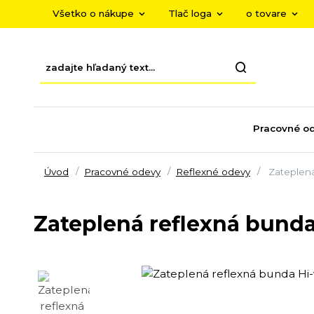
Všetko o nákupe
Tlač loga
o tovare
Pracovné o
Úvod
Pracovné odevy
Reflexné odevy
Zateplená
Zateplená reflexná bunda