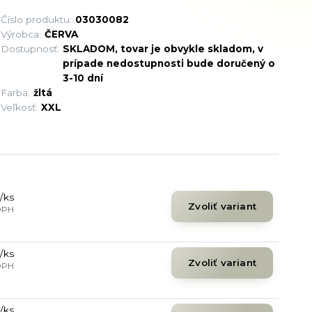
Číslo produktu:
03030082
Výrobca:
ČERVA
Dostupnosť:
SKLADOM, tovar je obvykle skladom, v
prípade nedostupnosti bude doručený o
3-10 dní
Farba:
žltá
Veľkosť:
XXL
/
ks
Zvoliť variant
DPH
/
ks
Zvoliť variant
DPH
/
ks