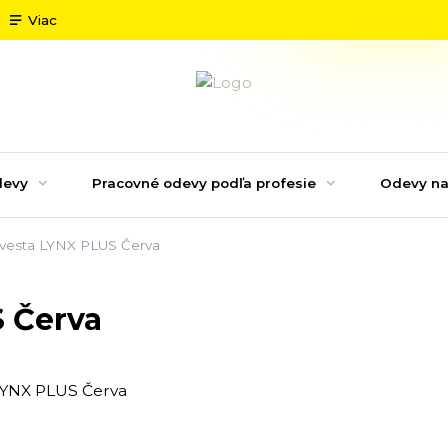
Viac
devy
Pracovné odevy podľa profesie
Odevy na
vesta LYNX PLUS Červa
S Červa