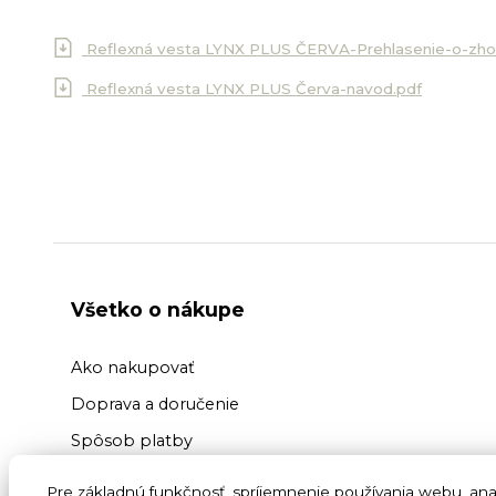
Reflexná vesta LYNX PLUS ČERVA-Prehlasenie-o-zh
Reflexná vesta LYNX PLUS Červa-navod.pdf
Všetko o nákupe
Ako nakupovať
Doprava a doručenie
Spôsob platby
Výmena a vrátenie tovaru
Pre základnú funkčnosť, spríjemnenie používania webu, anal