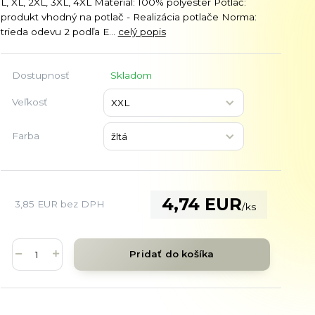
L, XL, 2XL, 3XL, 4XL Materiál: 100% polyester Potlač:
produkt vhodný na potlač - Realizácia potlače Norma:
trieda odevu 2 podľa E...
celý popis
Dostupnosť
Skladom
Veľkosť
Farba
4,74 EUR
3,85 EUR
bez DPH
/
ks
Pridať do košíka