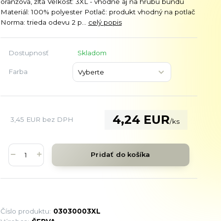
oranžová, žltá Veľkosť: 3XL - vhodné aj na hrubú bundu
Materiál: 100% polyester Potlač: produkt vhodný na potlač
Norma: trieda odevu 2 p...
celý popis
Dostupnosť
Skladom
Farba
4,24 EUR
3,45 EUR
bez DPH
/
ks
Pridať do košíka
Číslo produktu:
03030003XL