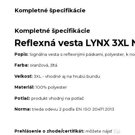
Kompletné špecifikácie
Kompletné špecifikácie
Reflexná vesta LYNX 3XL
Popis:
Signálna vesta s reflexnými páskami, polyester, k n
Farba:
oranžová, žltá
Veľkosť:
3XL - vhodné aj na hrubú bundu
Materiál:
100% polyester
Potlač:
produkt vhodný na potlač
Norma:
trieda odevu 2 podľa EN ISO 20471:2013
Prehlásenie o zhode/certifikát:
môžete nájsť
TU
.