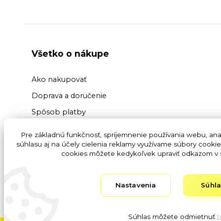
Všetko o nákupe
Ako nakupovať
Doprava a doručenie
Spôsob platby
Výmena a vrátenie tovaru
Pre základnú funkčnosť, spríjemnenie používania webu, anal
súhlasu aj na účely cielenia reklamy využívame súbory cookie
Reklamácia tovaru
cookies môžete kedykoľvek upraviť odkazom v s
Ochrana osobných údajov GDPR
Obchodné podmienky
Nastavenia
Súhl
Fotogaléria
Súhlas môžete odmietnuť
t