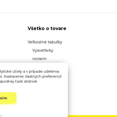
Všetko o tovare
Veľkostné tabuľky
Vysvetlivky
noriem
Prehľad
ytické účely a v prípade udelenia
materiálov
s. Nastavenie vlastných preferencií
podnej časti stránok.
Vysvetlivky pojmov
asím
u
.