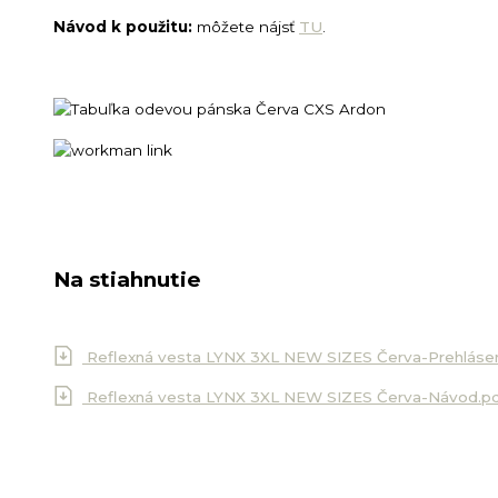
Návod k použitu:
môžete nájsť
TU
.
Na stiahnutie
Reflexná vesta LYNX 3XL NEW SIZES Červa-Prehláse
Reflexná vesta LYNX 3XL NEW SIZES Červa-Návod.p