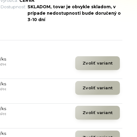
Výrobca:
ČERVA
Dostupnosť:
SKLADOM, tovar je obvykle skladom, v
prípade nedostupnosti bude doručený o
3-10 dní
/
ks
Zvoliť variant
DPH
/
ks
Zvoliť variant
DPH
/
ks
Zvoliť variant
DPH
/
ks