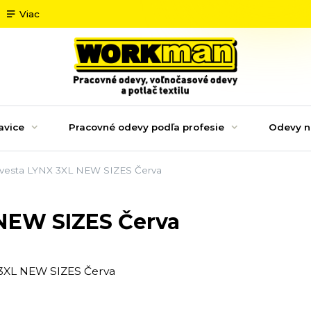
Viac
avice
Pracovné odevy podľa profesie
Odevy n
 vesta LYNX 3XL NEW SIZES Červa
 NEW SIZES Červa