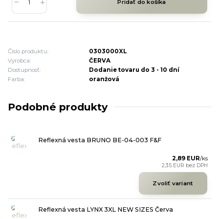
Pridať do košíka
Číslo produktu:
0303000XL
Výrobca:
ČERVA
Dostupnosť:
Dodanie tovaru do 3 - 10 dní
Farba:
oranžová
Podobné produkty
Reflexná vesta BRUNO BE-04-003 F&F
2,89 EUR
/
ks
2,35 EUR
bez DPH
Zvoliť variant
Reflexná vesta LYNX 3XL NEW SIZES Červa