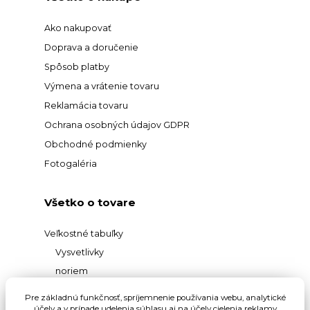
Ako nakupovať
Doprava a doručenie
Spôsob platby
Výmena a vrátenie tovaru
Reklamácia tovaru
Ochrana osobných údajov GDPR
Obchodné podmienky
Fotogaléria
Všetko o tovare
Veľkostné tabuľky
Vysvetlivky
noriem
Prehľad
Pre základnú funkčnosť, spríjemnenie používania webu, analytické
účely a v prípade udelenia súhlasu aj na účely cielenia reklamy
materiálov