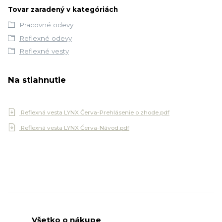
Tovar zaradený v kategóriách
Pracovné odevy
Reflexné odevy
Reflexné vesty
Na stiahnutie
Reflexná vesta LYNX Červa-Prehlásenie o zhode.pdf
Reflexná vesta LYNX Červa-Návod.pdf
Všetko o nákupe