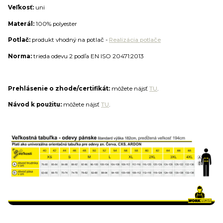
Veľkosť:
uni
Materál:
100% polyester
Potlač:
produkt vhodný na potlač -
Realizácia potlače
Norma:
trieda odevu 2 podľa EN ISO 20471:2013
Prehlásenie o zhode/certifikát:
môžete nájsť
TU
.
Návod k použitu:
môžete nájsť
TU
.