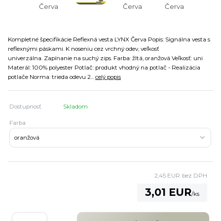
Kompletné špecifikácie Reflexná vesta LYNX Červa Popis: Signálna vesta s
reflexnými páskami. K noseniu cez vrchný odev, veľkosť
univerzálna. Zapínanie na suchý zips. Farba: žltá, oranžová Veľkosť: uni
Materál: 100% polyester Potlač: produkt vhodný na potlač - Realizácia
potlače Norma: trieda odevu 2...
celý popis
Dostupnosť
Skladom
Farba
2,45 EUR
bez DPH
3,01 EUR
/
ks