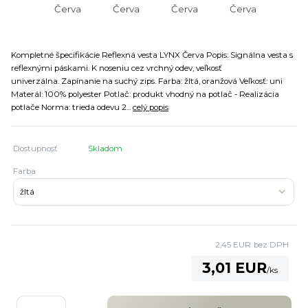
Kompletné špecifikácie Reflexná vesta LYNX Červa Popis: Signálna vesta s
reflexnými páskami. K noseniu cez vrchný odev, veľkosť
univerzálna. Zapínanie na suchý zips. Farba: žltá, oranžová Veľkosť: uni
Materál: 100% polyester Potlač: produkt vhodný na potlač - Realizácia
potlače Norma: trieda odevu 2...
celý popis
Dostupnosť
Skladom
Farba
2,45 EUR
bez DPH
3,01 EUR
/
ks