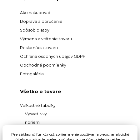
Ako nakupovať
Doprava a doručenie
Spôsob platby
Výmena a vrátenie tovaru
Reklamácia tovaru
Ochrana osobných údajov GDPR
Obchodné podmienky
Fotogaléria
Všetko o tovare
Veľkostné tabuľky
Vysvetlivky
noriem
Prehľad
Pre základnú funkčnosť, spríjemnenie používania webu, analytické
účely a v prípade udelenia súhlasu aj na účely cielenia reklamy
materiálov