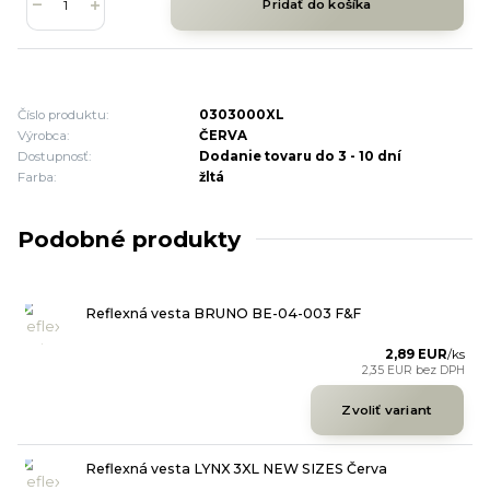
Pridať do košíka
Číslo produktu:
0303000XL
Výrobca:
ČERVA
Dostupnosť:
Dodanie tovaru do 3 - 10 dní
Farba:
žltá
Podobné produkty
Reflexná vesta BRUNO BE-04-003 F&F
2,89 EUR
/
ks
2,35 EUR
bez DPH
Zvoliť variant
Reflexná vesta LYNX 3XL NEW SIZES Červa