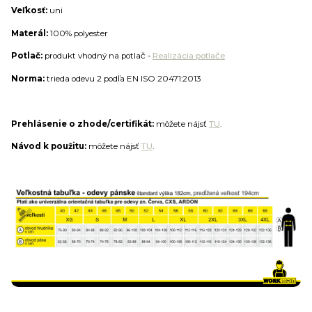
Veľkosť:
uni
Materál:
100% polyester
Potlač:
produkt vhodný na potlač -
Realizácia potlače
Norma:
trieda odevu 2 podľa EN ISO 20471:2013
Prehlásenie o zhode/certifikát:
môžete nájsť
TU
.
Návod k použitu:
môžete nájsť
TU
.