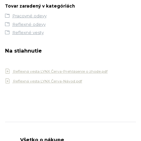
Tovar zaradený v kategóriách
Pracovné odevy
Reflexné odevy
Reflexné vesty
Na stiahnutie
Reflexná vesta LYNX Červa-Prehlásenie o zhode.pdf
Reflexná vesta LYNX Červa-Návod.pdf
Všetko o nákupe