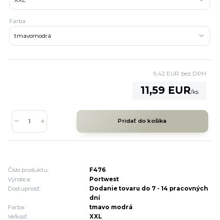
Farba
9,42 EUR
bez DPH
11,59 EUR
/
ks
Pridať do košíka
Číslo produktu:
F476
Výrobca:
Portwest
Dostupnosť:
Dodanie tovaru do 7 - 14 pracovných
dní
Farba:
tmavo modrá
Veľkosť:
XXL