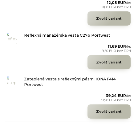
12,05 EUR
/
ks
9,80 EUR
bez DPH
Zvoliť variant
Reflexná manažérska vesta C276 Portwest
11,69 EUR
/
ks
9,50 EUR
bez DPH
Zvoliť variant
Zateplená vesta s reflexnými pásmi IONA F414
Portwest
39,24 EUR
/
ks
31,90 EUR
bez DPH
Zvoliť variant