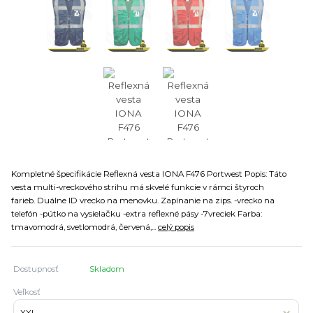
Kompletné špecifikácie Reflexná vesta IONA F476 Portwest Popis: Táto
vesta multi-vreckového strihu má skvelé funkcie v rámci štyroch
farieb. Duálne ID vrecko na menovku. Zapínanie na zips. -vrecko na
telefón -pútko na vysielačku -extra reflexné pásy -7vreciek Farba:
tmavomodrá, svetlomodrá, červená,...
celý popis
Dostupnosť
Skladom
Veľkosť