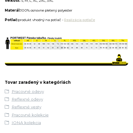
Veľkosť:
S, M, L, XL, 2XL, 3XL
Materál:
100% osnovne pletený polyester
Potlač:
produkt vhodný na potlač -
Realizácia potlače
Tovar zaradený v kategóriách
Pracovné odevy
Reflexné odevy
Reflexné vesty
Pracovné kolekcie
IONA kolekcia