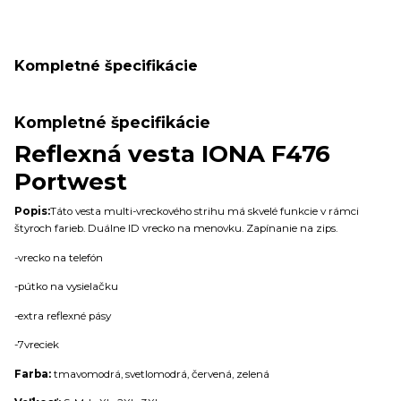
Kompletné špecifikácie
Kompletné špecifikácie
Reflexná vesta IONA F476
Portwest
Popis:
Táto vesta multi-vreckového strihu má skvelé funkcie v rámci
štyroch farieb.
Duálne ID vrecko na menovku. Zapínanie na zips.
-v
recko na telefón
-p
útko na vysielačku
-e
xtra reflexné pásy
-7
vreciek
Farba:
tmavomodrá, svetlomodrá, červená, zelená