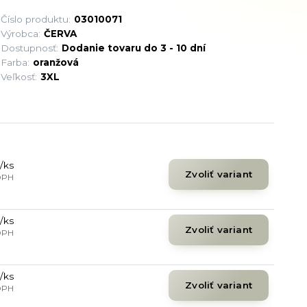
Číslo produktu:
03010071
Výrobca:
ČERVA
Dostupnosť:
Dodanie tovaru do 3 - 10 dní
Farba:
oranžová
Veľkosť:
3XL
/
ks
Zvoliť variant
DPH
/
ks
Zvoliť variant
DPH
/
ks
Zvoliť variant
DPH