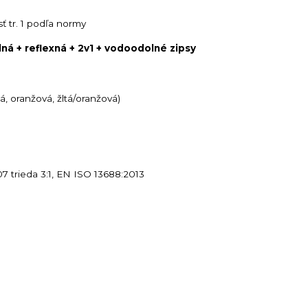
ť tr. 1 podľa normy
á + reflexná + 2v1 + vodoodolné zipsy
tá, oranžová, žltá/oranžová)
7 trieda 3:1, EN ISO 13688:2013