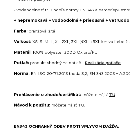
- vodeodolnosť tr. 3 podľa normy EN 343 a paropriepustnos
+ nepremokavá + vodoodolná + priedušná + vetruodoln
Farba:
oranžová, žltá
Veľkosť:
XS, S, M, L, XL, 2XL, 3XL (4XL a 5XL len vo farbe žl
Materál:
100% polyester 300D Oxford/PU
Potlač:
produkt vhodný na potlač -
Realizácia potlače
Norma:
EN ISO 20471:2013 trieda 3,2, EN 343:2003 + A:200
Prehlásenie o zhode/certifikát:
môžete nájsť
TU
.
Návod k použitu:
môžete nájsť
TU
.
EN343 OCHRANNÝ ODEV PROTI VPLYVOM DAŽĎA: