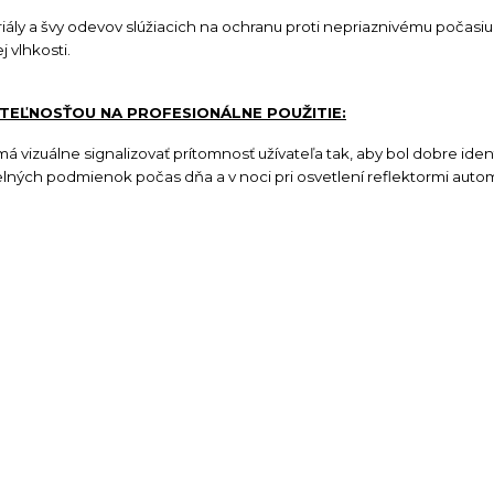
ly a švy odevov slúžiacich na ochranu proti nepriaznivému počasiu 
 vlhkosti.
ITEĽNOSŤOU NA PROFESIONÁLNE POUŽITIE:
 vizuálne signalizovať prítomnosť užívateľa tak, aby bol dobre iden
telných podmienok počas dňa a v noci pri osvetlení reflektormi autom