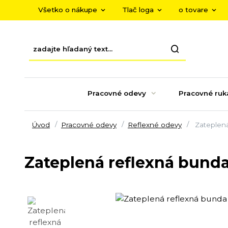
Všetko o nákupe
Tlač loga
o tovare
Pracovné odevy
Pracovné ruk
Úvod
Pracovné odevy
Reflexné odevy
Zateplená
Zateplená reflexná bund