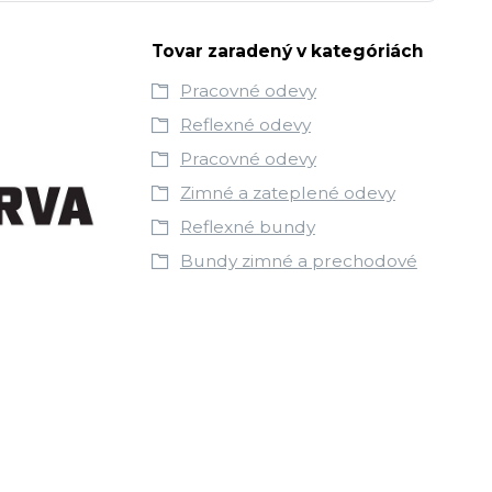
Tovar zaradený v kategóriách
Pracovné odevy
Reflexné odevy
Pracovné odevy
Zimné a zateplené odevy
Reflexné bundy
Bundy zimné a prechodové