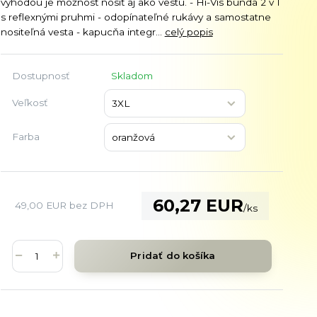
výhodou je možnosť nosiť aj ako vestu. - Hi-Vis bunda 2 v 1
s reflexnými pruhmi - odopínateľné rukávy a samostatne
nositeľná vesta - kapucňa integr...
celý popis
Dostupnosť
Skladom
Veľkosť
Farba
60,27 EUR
49,00 EUR
bez DPH
/
ks
Pridať do košíka