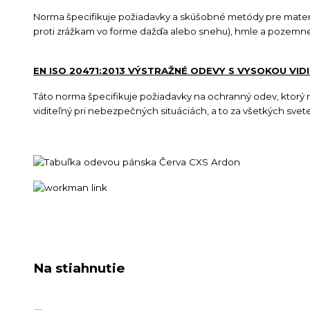
Norma špecifikuje požiadavky a skúšobné metódy pre materiá
proti zrážkam vo forme dažďa alebo snehu), hmle a pozemnej
EN ISO 20471:2013 VÝSTRAŽNÉ ODEVY S VYSOKOU VID
Táto norma špecifikuje požiadavky na ochranný odev, ktorý má
viditeľný pri nebezpečných situáciách, a to za všetkých sve
Na stiahnutie