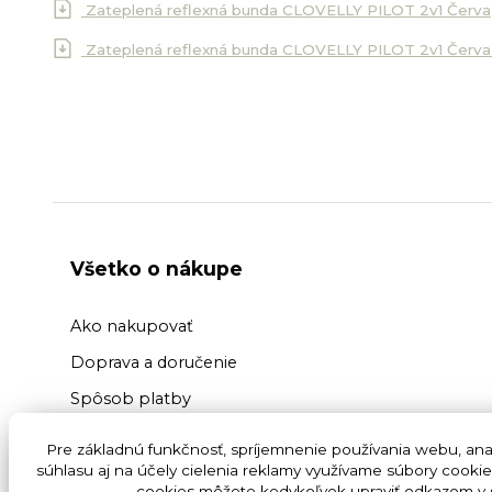
Zateplená reflexná bunda CLOVELLY PILOT 2v1 Červa
Zateplená reflexná bunda CLOVELLY PILOT 2v1 Červa
Všetko o nákupe
Ako nakupovať
Doprava a doručenie
Spôsob platby
Výmena a vrátenie tovaru
Pre základnú funkčnosť, spríjemnenie používania webu, anal
Reklamácia tovaru
súhlasu aj na účely cielenia reklamy využívame súbory cookie
cookies môžete kedykoľvek upraviť odkazom v s