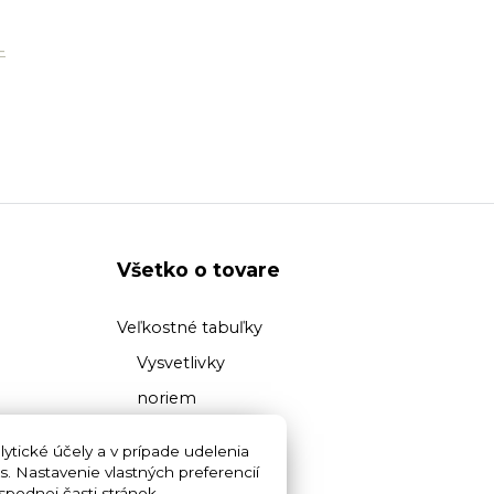
-
Všetko o tovare
Veľkostné tabuľky
Vysvetlivky
noriem
Prehľad
ytické účely a v prípade udelenia
materiálov
s. Nastavenie vlastných preferencií
podnej časti stránok.