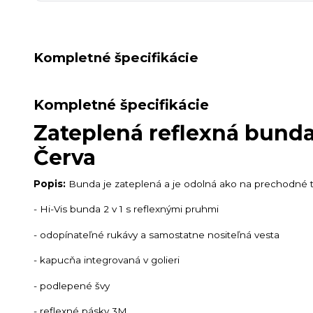
Kompletné špecifikácie
Kompletné špecifikácie
Zateplená reflexná bund
Červa
Popis:
Bunda je zateplená a je odolná ako na prechodné ta
- Hi-Vis bunda 2 v 1 s reflexnými pruhmi
- odopínateľné rukávy a samostatne nositeľná vesta
- kapucňa integrovaná v golieri
- podlepené švy
- reflexné pásky 3M