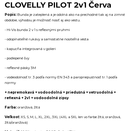
CLOVELLY PILOT 2v1 Červa
Popis:
Bunda je zateplená a je odolná ako na prechodné tak aj na zimné
obdobie, výhodou je možnosť nosiť aj ako vestu.
- Hi-Vis bunda 2 v 1 s reflexnými pruhmi
- odopínateľné rukávy a samostatne nositeľná vesta
- kapucňa integrovaná v golieri
- podlepené švy
- reflexné pásky 3M
- vodeodolnosť tr. 3 podľa normy EN 343 a paropriepustnosť tr. 1 podľa
normy
+ nepremokavá + vodoodolná + priedušná + vetruodolná +
reflexná + 2v1 + vodoodolné zipsy
Farba:
oranžová, žltá
Veľkosť:
XS, S, M, L, XL, 2XL, 3XL (4XL a 5XL len vo farbe žltá, oranžová,
žltá/oranžová)