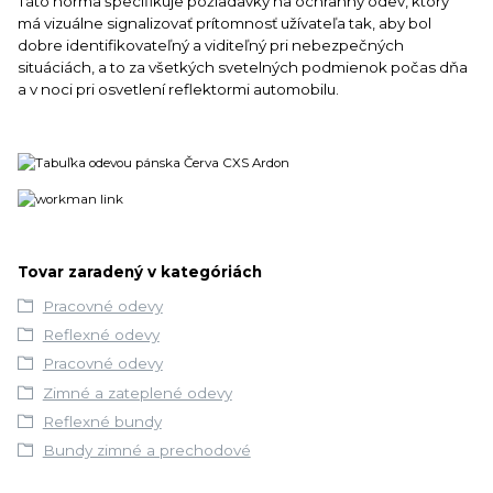
Táto norma špecifikuje požiadavky na ochranný odev, ktorý
má vizuálne signalizovať prítomnosť užívateľa tak, aby bol
dobre identifikovateľný a viditeľný pri nebezpečných
situáciách, a to za všetkých svetelných podmienok počas dňa
a v noci pri osvetlení reflektormi automobilu.
Tovar zaradený v kategóriách
Pracovné odevy
Reflexné odevy
Pracovné odevy
Zimné a zateplené odevy
Reflexné bundy
Bundy zimné a prechodové