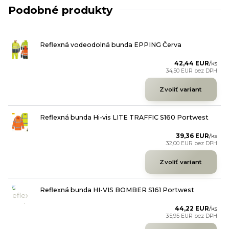
Podobné produkty
Reflexná vodeodolná bunda EPPING Červa
42,44 EUR
/
ks
34,50 EUR
bez DPH
Zvoliť variant
Reflexná bunda Hi-vis LITE TRAFFIC S160 Portwest
39,36 EUR
/
ks
32,00 EUR
bez DPH
Zvoliť variant
Reflexná bunda HI-VIS BOMBER S161 Portwest
44,22 EUR
/
ks
35,95 EUR
bez DPH