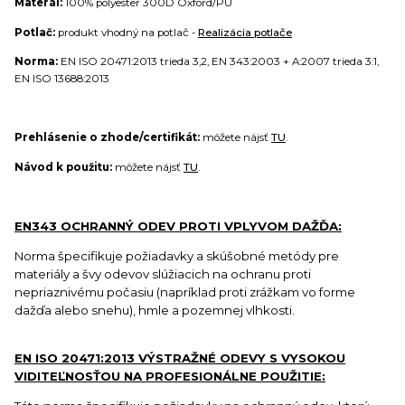
Materál:
100% polyester 300D Oxford/PU
Potlač:
produkt vhodný na potlač -
Realizácia potlače
Norma:
EN ISO 20471:2013 trieda 3,2, EN 343:2003 + A:2007 trieda 3:1,
EN ISO 13688:2013
Prehlásenie o zhode/certifikát:
môžete nájsť
TU
.
Návod k použitu:
môžete nájsť
TU
.
EN343 OCHRANNÝ ODEV PROTI VPLYVOM DAŽĎA:
Norma špecifikuje požiadavky a skúšobné metódy pre
materiály a švy odevov slúžiacich na ochranu proti
nepriaznivému počasiu (napríklad proti zrážkam vo forme
dažďa alebo snehu), hmle a pozemnej vlhkosti.
EN ISO 20471:2013 VÝSTRAŽNÉ ODEVY S VYSOKOU
VIDITEĽNOSŤOU NA PROFESIONÁLNE POUŽITIE: