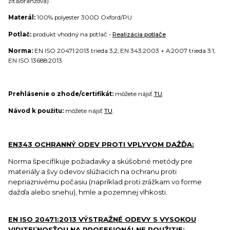
žltá/oranžová)
Materál:
100% polyester 300D Oxford/PU
Potlač:
produkt vhodný na potlač -
Realizácia potlače
Norma:
EN ISO 20471:2013 trieda 3,2, EN 343:2003 + A:2007 trieda 3:1,
EN ISO 13688:2013
Prehlásenie o zhode/certifikát:
môžete nájsť
TU
.
Návod k použitu:
môžete nájsť
TU
.
EN343 OCHRANNÝ ODEV PROTI VPLYVOM DAŽĎA:
Norma špecifikuje požiadavky a skúšobné metódy pre
materiály a švy odevov slúžiacich na ochranu proti
nepriaznivému počasiu (napríklad proti zrážkam vo forme
dažďa alebo snehu), hmle a pozemnej vlhkosti.
EN ISO 20471:2013 VÝSTRAŽNÉ ODEVY S VYSOKOU
VIDITEĽNOSŤOU NA PROFESIONÁLNE POUŽITIE: