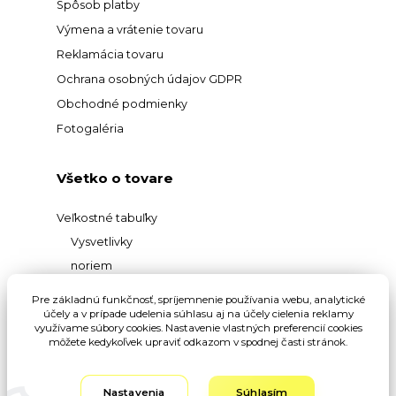
Spôsob platby
Výmena a vrátenie tovaru
Reklamácia tovaru
Ochrana osobných údajov GDPR
Obchodné podmienky
Fotogaléria
Všetko o tovare
Veľkostné tabuľky
Vysvetlivky
noriem
Prehľad
Pre základnú funkčnosť, spríjemnenie používania webu, analytické
materiálov
účely a v prípade udelenia súhlasu aj na účely cielenia reklamy
využívame súbory cookies. Nastavenie vlastných preferencií cookies
Vysvetlivky pojmov
môžete kedykoľvek upraviť odkazom v spodnej časti stránok.
Nastavenia
Súhlasím