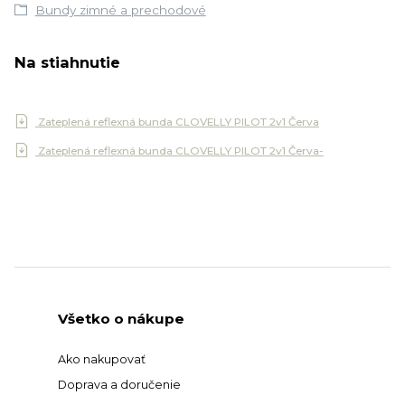
Bundy zimné a prechodové
Na stiahnutie
Zateplená reflexná bunda CLOVELLY PILOT 2v1 Červa
Zateplená reflexná bunda CLOVELLY PILOT 2v1 Červa-
Všetko o nákupe
Ako nakupovať
Doprava a doručenie