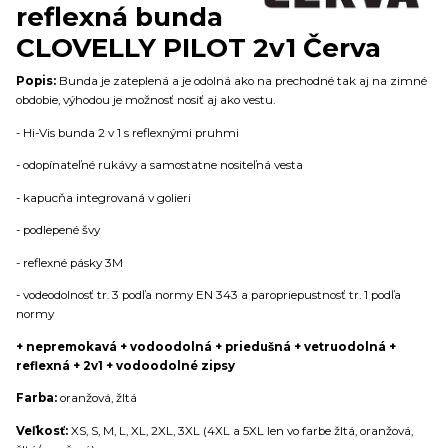
reflexná bunda
CLOVELLY PILOT 2v1 Červa
Popis:
Bunda je zateplená a je odolná ako na prechodné tak aj na zimné
obdobie, výhodou je možnosť nosiť aj ako vestu.
- Hi-Vis bunda 2 v 1 s reflexnými pruhmi
- odopínateľné rukávy a samostatne nositeľná vesta
- kapucňa integrovaná v golieri
- podlepené švy
- reflexné pásky 3M
- vodeodolnosť tr. 3 podľa normy EN 343 a paropriepustnosť tr. 1 podľa
normy
+ nepremokavá + vodoodolná + priedušná + vetruodolná +
reflexná + 2v1 + vodoodolné zipsy
Farba:
oranžová, žltá
Veľkosť:
XS, S, M, L, XL, 2XL, 3XL (4XL a 5XL len vo farbe žltá, oranžová,