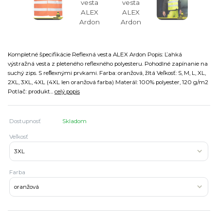
Kompletné špecifikácie Reflexná vesta ALEX Ardon Popis: Ľahká
výstražná vesta z pleteného reflexného polyesteru. Pohodlné zapínanie na
suchý zips. S reﬂexnými prvkami. Farba: oranžová, žltá Veľkosť: S, M, L, XL,
2XL, 3XL, 4XL (4XL len oranžová farba) Materál: 100% polyester, 120 g/m2
Potlač: produkt...
celý popis
Dostupnosť
Skladom
Veľkosť
Farba