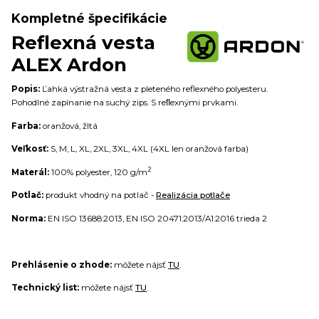
Kompletné špecifikácie
Reflexná vesta
ALEX Ardon
Popis:
Ľahká výstražná vesta z pleteného reflexného polyesteru.
Pohodlné zapínanie na suchý zips. S reﬂexnými prvkami.
Farba:
oranžová, žltá
Veľkosť:
S, M, L, XL, 2XL, 3XL, 4XL (4XL len oranžová farba)
2
Materál:
100% polyester, 120 g/m
Potlač:
produkt vhodný na potlač -
Realizácia potlače
Norma:
EN ISO 13688:2013, EN ISO 20471:2013/A1:2016 trieda 2
Prehlásenie o zhode:
môžete nájsť
TU
.
Technický list:
môžete nájsť
TU
.