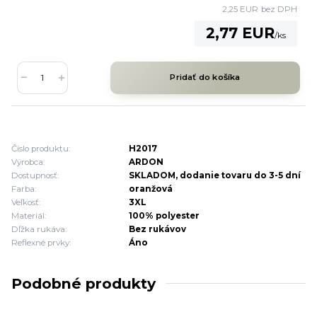
2,25 EUR
bez DPH
2,77 EUR
/
ks
Pridať do košíka
Číslo produktu:
H2017
Výrobca:
ARDON
Dostupnosť:
SKLADOM, dodanie tovaru do 3-5 dní
Farba:
oranžová
Veľkosť:
3XL
Materiál:
100% polyester
Dľžka rukáva:
Bez rukávov
Reflexné prvky:
Áno
Podobné produkty