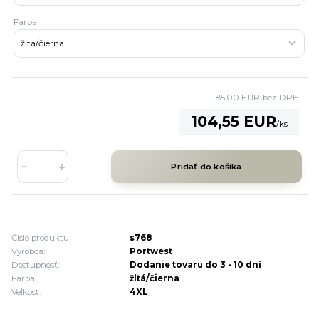
Farba
85,00 EUR
bez DPH
104,55 EUR
/
ks
Pridať do košíka
Číslo produktu:
s768
Výrobca:
Portwest
Dostupnosť:
Dodanie tovaru do 3 - 10 dní
Farba:
žltá/čierna
Veľkosť:
4XL