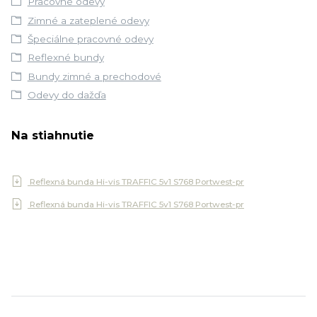
Pracovné odevy
Zimné a zateplené odevy
Špeciálne pracovné odevy
Reflexné bundy
Bundy zimné a prechodové
Odevy do dažďa
Na stiahnutie
Reflexná bunda Hi-vis TRAFFIC 5v1 S768 Portwest-pr
Reflexná bunda Hi-vis TRAFFIC 5v1 S768 Portwest-pr