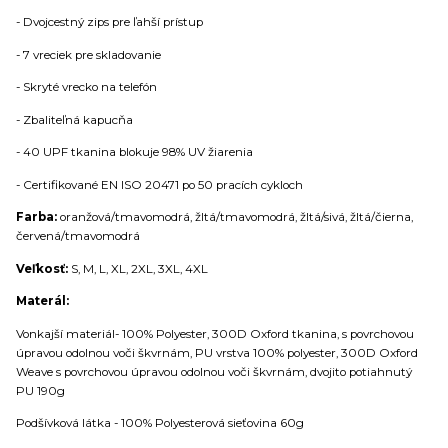
- Dvojcestný zips pre ľahší prístup
- 7 vreciek pre skladovanie
- Skryté vrecko na telefón
- Zbaliteľná kapucňa
- 40 UPF tkanina blokuje 98% UV žiarenia
- Certifikované EN ISO 20471 po 50 pracích cykloch
Farba:
oranžová/tmavomodrá, žltá/tmavomodrá, žltá/sivá, žltá/čierna,
červená/tmavomodrá
Veľkosť:
S, M, L, XL, 2XL, 3XL, 4XL
Materál:
Vonkajší materiál
- 100% Polyester, 300D Oxford tkanina, s povrchovou
úpravou odolnou voči škvrnám, PU vrstva 100% polyester, 300D Oxford
Weave s povrchovou úpravou odolnou voči škvrnám, dvojito potiahnutý
PU 190g
Podšívková látka - 100% Polyesterová sieťovina 60g