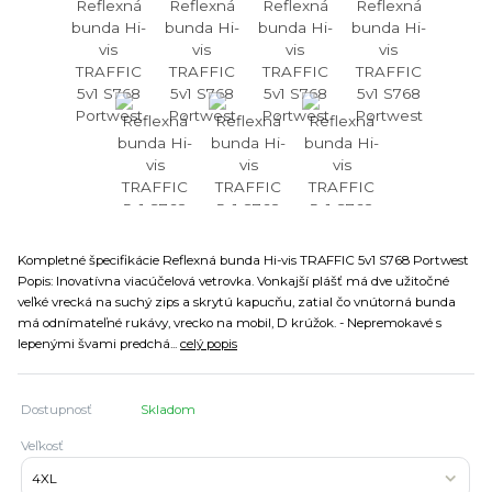
Kompletné špecifikácie Reflexná bunda Hi-vis TRAFFIC 5v1 S768 Portwest
Popis: Inovatívna viacúčelová vetrovka. Vonkajší plášť má dve užitočné
veľké vrecká na suchý zips a skrytú kapucňu, zatial čo vnútorná bunda
má odnímateľné rukávy, vrecko na mobil, D krúžok. - Nepremokavé s
lepenými švami predchá...
celý popis
Dostupnosť
Skladom
Veľkosť