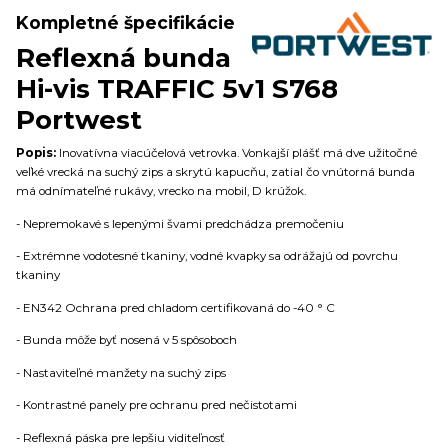
Kompletné špecifikácie
Reflexná bunda
Hi-vis TRAFFIC 5v1 S768
Portwest
Popis:
Inovatívna viacúčelová vetrovka. Vonkajší plášť má dve užitočné
veľké vrecká na suchý zips a skrytú kapucňu, zatial čo vnútorná bunda
má odnímateľné rukávy, vrecko na mobil, D krúžok.
- Nepremokavé s lepenými švami predchádza premočeniu
- Extrémne vodotesné tkaniny, vodné kvapky sa odrážajú od povrchu
tkaniny
- EN342 Ochrana pred chladom certifikovaná do -40 ° C
- Bunda môže byť nosená v 5 spôsoboch
- Nastaviteľné manžety na suchý zips
- Kontrastné panely pre ochranu pred nečistotami
- Reflexná páska pre lepšiu viditeľnosť