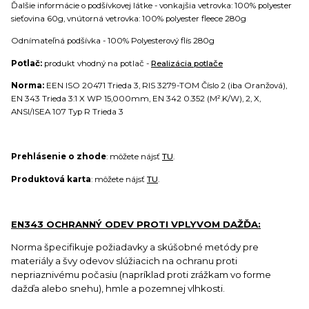
Ďalšie informácie o podšívkovej látke - vonkajšia vetrovka: 100% polyester
sieťovina 60g, vnútorná vetrovka: 100% polyester fleece 280g
Odnímateľná podšívka - 100% Polyesterový flís 280g
Potlač:
produkt vhodný na potlač -
Realizácia potlače
Norma:
EEN ISO 20471 Trieda 3, RIS 3279-TOM Číslo 2 (iba Oranžová),
EN 343 Trieda 3:1 X WP 15,000mm, EN 342 0.352 (M².K/W), 2, X,
ANSI/ISEA 107 Typ R Trieda 3
Prehlásenie o zhode
: môžete nájsť
TU
.
Produktová karta
: môžete nájsť
TU
.
EN343 OCHRANNÝ ODEV PROTI VPLYVOM DAŽĎA:
Norma špecifikuje požiadavky a skúšobné metódy pre
materiály a švy odevov slúžiacich na ochranu proti
nepriaznivému počasiu (napríklad proti zrážkam vo forme
dažďa alebo snehu), hmle a pozemnej vlhkosti.