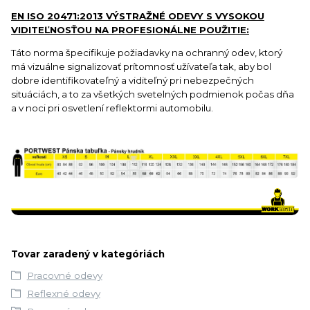
EN ISO 20471:2013 VÝSTRAŽNÉ ODEVY S VYSOKOU
VIDITEĽNOSŤOU NA PROFESIONÁLNE POUŽITIE:
Táto norma špecifikuje požiadavky na ochranný odev, ktorý
má vizuálne signalizovať prítomnosť užívateľa tak, aby bol
dobre identifikovateľný a viditeľný pri nebezpečných
situáciách, a to za všetkých svetelných podmienok počas dňa
a v noci pri osvetlení reflektormi automobilu.
Tovar zaradený v kategóriách
Pracovné odevy
Reflexné odevy