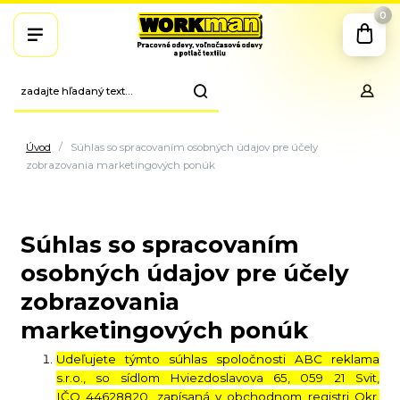
0
Úvod
Súhlas so spracovaním osobných údajov pre účely
zobrazovania marketingových ponúk
Súhlas so spracovaním
osobných údajov pre účely
zobrazovania
marketingových ponúk
Udeľujete týmto súhlas spoločnosti
ABC reklama
s.r.o., so sídlom Hviezdoslavova 65, 059 21 Svit,
IČO 44628820, zapísaná v obchodnom registri Okr.