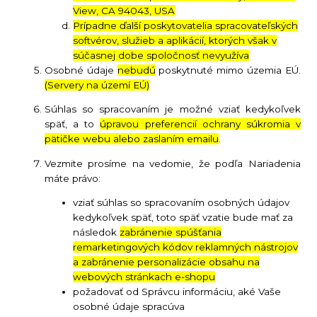
View, CA 94043, USA
Prípadne ďalší poskytovatelia spracovateľských
softvérov, služieb a aplikácií, ktorých však v
súčasnej dobe spoločnosť nevyužíva
Osobné údaje
nebudú
poskytnuté mimo územia EÚ.
(Servery na území EÚ)
Súhlas so spracovaním je možné vziať kedykoľvek
späť, a to
úpravou preferencií ochrany súkromia v
pätičke webu alebo zaslaním emailu
.
Vezmite prosíme na vedomie, že podľa Nariadenia
máte právo:
vziať súhlas so spracovaním osobných údajov
kedykoľvek späť, toto späť vzatie bude mať za
následok
zabránenie spúšťania
remarketingových kódov reklamných nástrojov
a zabránenie personalizácie obsahu na
webových stránkach e-shopu
požadovať od Správcu informáciu, aké Vaše
osobné údaje spracúva