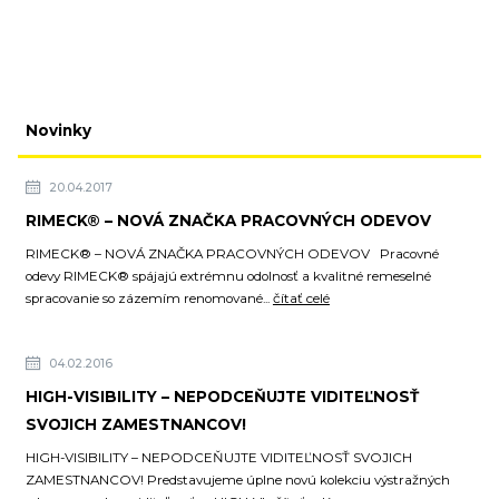
Novinky
20.04.2017
RIMECK® – NOVÁ ZNAČKA PRACOVNÝCH ODEVOV
RIMECK® – NOVÁ ZNAČKA PRACOVNÝCH ODEVOV Pracovné
odevy RIMECK® spájajú extrémnu odolnosť a kvalitné remeselné
spracovanie so zázemím renomované...
čítať celé
04.02.2016
HIGH-VISIBILITY – NEPODCEŇUJTE VIDITEĽNOSŤ
SVOJICH ZAMESTNANCOV!
HIGH-VISIBILITY – NEPODCEŇUJTE VIDITEĽNOSŤ SVOJICH
ZAMESTNANCOV! Predstavujeme úplne novú kolekciu výstražných