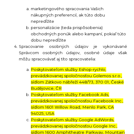
marketingového spracovania Vašich
nákupných preferencií, ak túto dobu
nepredĺžite
personalizácie (teda prispôsobenia)
obchodných ponúk alebo kampaní, pokiaľ túto
dobu nepredĺžite
Spracovanie osobných údajov je vykonávané
Správcom osobných údajov, osobné údaje však
môžu spracovávať aj títo spracovatelia:
Poskytovateľom služby Eshop-rychlo,
prevádzkovanej spoločnosťou Golemos s.r.o.,
sídlom Zátkovo nábřeží 448/73, 370 01, České
Budějovice, ČR
Poskytovateľom služby Facebook Ads,
prevádzkovanej spoločnosťou Facebook Inc.,
sídlom 1601 Willow Road, Menlo Park, CA
94025, USA
Poskytovateľom služby Google AdWords,
prevádzkovanej spoločnosťou Google Inc.,
sídlom 1600 Amphitheatre Parkway, Mountain