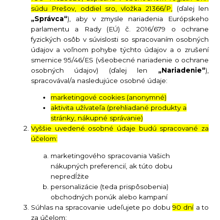
súdu Prešov, oddiel sro, vložka 21366/P,
(ďalej len
„Správca“
), aby v zmysle nariadenia Európskeho
parlamentu a Rady (EÚ) č. 2016/679 o ochrane
fyzických osôb v súvislosti so spracovaním osobných
údajov a voľnom pohybe týchto údajov a o zrušení
smernice 95/46/ES (všeobecné nariadenie o ochrane
osobných údajov) (ďalej len
„Nariadenie“
),
spracovával/a nasledujúce osobné údaje:
marketingové cookies (anonymné)
aktivita užívateľa (prehliadané produkty a
stránky, nákupné správanie)
Vyššie uvedené osobné údaje budú spracované za
účelom:
marketingového spracovania Vašich
nákupných preferencií, ak túto dobu
nepredĺžite
personalizácie (teda prispôsobenia)
obchodných ponúk alebo kampaní
Súhlas na spracovanie udeľujete po dobu
90 dní
a to
za účelom: