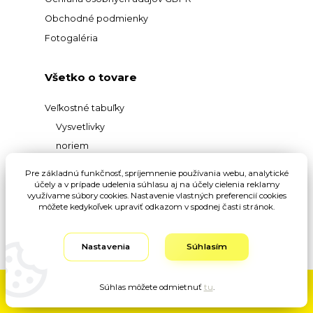
Obchodné podmienky
Fotogaléria
Všetko o tovare
Veľkostné tabuľky
Vysvetlivky
noriem
Prehľad
Pre základnú funkčnosť, spríjemnenie používania webu, analytické
materiálov
účely a v prípade udelenia súhlasu aj na účely cielenia reklamy
využívame súbory cookies. Nastavenie vlastných preferencií cookies
Vysvetlivky pojmov
môžete kedykoľvek upraviť odkazom v spodnej časti stránok.
Nastavenia
Súhlasím
Súhlas môžete odmietnuť
tu
.
Vytvorené na
Eshop-rychlo.sk