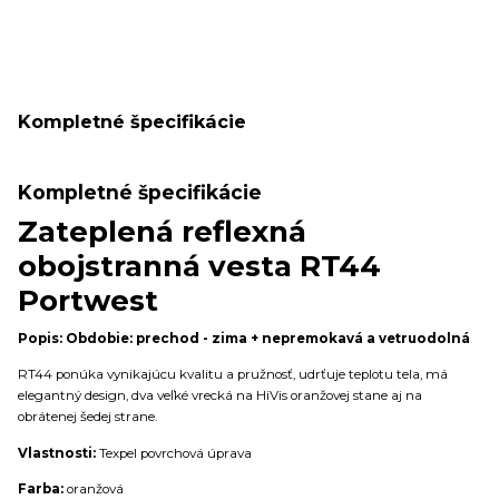
Kompletné špecifikácie
Kompletné špecifikácie
Zateplená reflexná
obojstranná vesta RT44
Portwest
Popis:
Obdobie: prechod - zima + nepremokavá a vetruodolná
RT44 ponúka vynikajúcu kvalitu a pružnosť, udrťuje teplotu tela, má
elegantný design, dva veľké vrecká na HiVis oranžovej stane aj na
obrátenej šedej strane.
Vlastnosti:
Texpel povrchová úprava
Farba:
oranžová