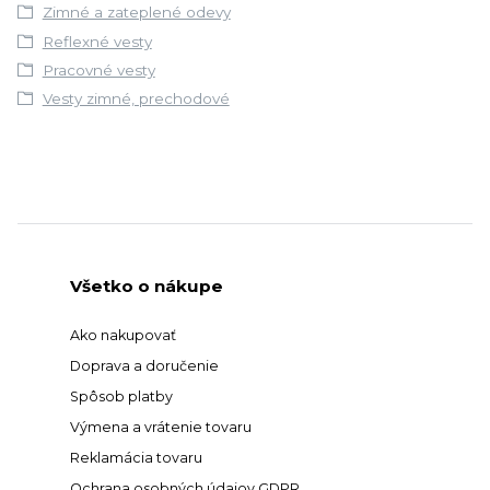
Zimné a zateplené odevy
Reflexné vesty
Pracovné vesty
Vesty zimné, prechodové
Všetko o nákupe
Ako nakupovať
Doprava a doručenie
Spôsob platby
Výmena a vrátenie tovaru
Reklamácia tovaru
Ochrana osobných údajov GDPR