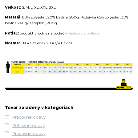
Veľkosť:
S, M, L, XL, XXL, 3XL
Materál:
80% polyester, 20% bavlna, 280g. Podšívka 65% polyester, 35%
bavlna 260g/ zateplení, 200g
Potlač:
produkt vhodný na potlač -
Realizácia potlače
Norma:
EN 471 trieda2:2, GO/RT 3279
Tovar zaradený v kategóriách
Pracovné odevy
Reflexné odevy
Pracovné odevy