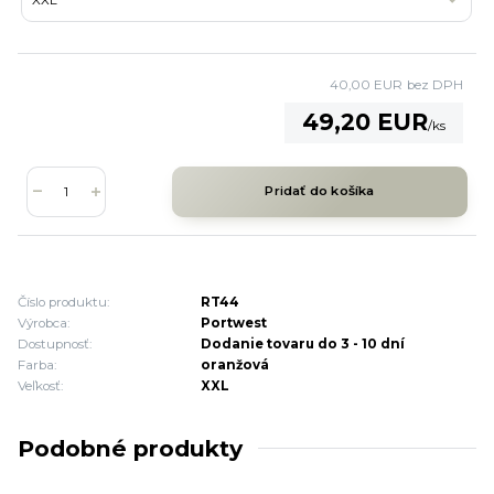
40,00 EUR
bez DPH
49,20 EUR
/
ks
Pridať do košíka
Číslo produktu:
RT44
Výrobca:
Portwest
Dostupnosť:
Dodanie tovaru do 3 - 10 dní
Farba:
oranžová
Veľkosť:
XXL
Podobné produkty