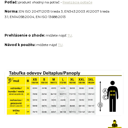
Potlač:
produkt vhodný na potlač -
Realizácia potlače
Norma:
EN ISO 20471:2013 trieda 3, EN343:2003 A1:2007 trieda
3:1, EN14058:2004, EN ISO 13688:2013
Prehlásenie o zhode:
môžete nájsť
TU
.
Návod k použitu:
môžete nájsť
TU
.