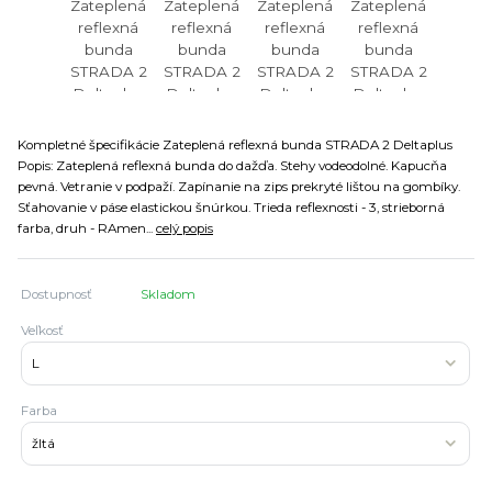
Kompletné špecifikácie Zateplená reflexná bunda STRADA 2 Deltaplus
Popis: Zateplená reflexná bunda do dažďa. Stehy vodeodolné. Kapucňa
pevná. Vetranie v podpaží. Zapínanie na zips prekryté lištou na gombíky.
Sťahovanie v páse elastickou šnúrkou. Trieda reflexnosti - 3, strieborná
farba, druh - RAmen...
celý popis
Dostupnosť
Skladom
Veľkosť
Farba