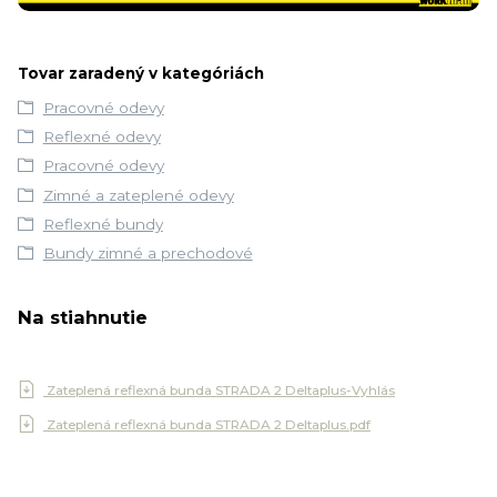
Tovar zaradený v kategóriách
Pracovné odevy
Reflexné odevy
Pracovné odevy
Zimné a zateplené odevy
Reflexné bundy
Bundy zimné a prechodové
Na stiahnutie
Zateplená reflexná bunda STRADA 2 Deltaplus-Vyhlás
Zateplená reflexná bunda STRADA 2 Deltaplus.pdf