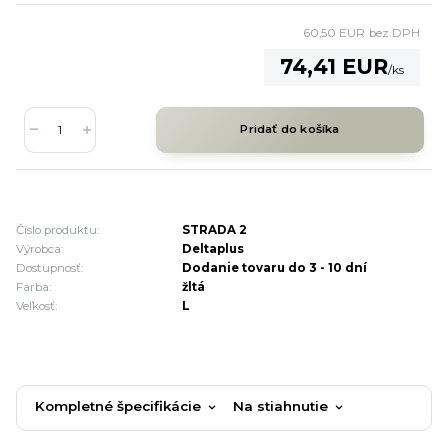
60,50 EUR
bez DPH
74,41 EUR
/
ks
Pridať do košíka
Číslo produktu:
STRADA 2
Výrobca:
Deltaplus
Dostupnosť:
Dodanie tovaru do 3 - 10 dní
Farba:
žltá
Veľkosť:
L
Kompletné špecifikácie
Na stiahnutie