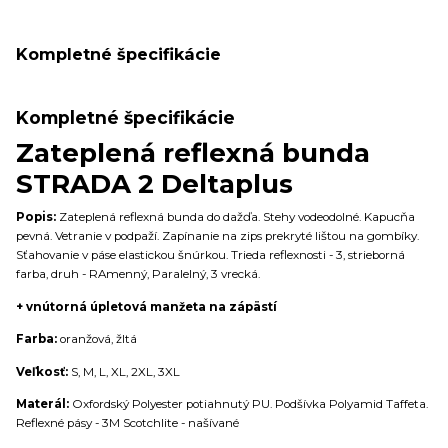
Kompletné špecifikácie
Kompletné špecifikácie
Zateplená reflexná bunda
STRADA 2 Deltaplus
Popis:
Zateplená reflexná bunda do dažďa. Stehy vodeodolné. Kapucňa
pevná. Vetranie v podpaží. Zapínanie na zips prekryté lištou na gombíky.
Sťahovanie v páse elastickou šnúrkou. Trieda reflexnosti - 3, strieborná
farba, druh - RAmenný, Paralelný, 3 vrecká.
+ vnútorná úpletová manžeta na zápästí
Farba:
oranžová, žltá
Veľkosť:
S, M, L, XL, 2XL, 3XL
Materál:
Oxfordský Polyester potiahnutý PU. Podšívka Polyamid Taffeta.
Reflexné pásy - 3M Scotchlite - našívané