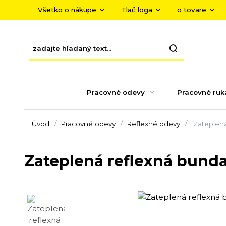
Všetko o nákupe
Tlač loga
o tovare
Pracovné odevy
Pracovné ruk
Úvod
Pracovné odevy
Reflexné odevy
Zateplen
Zateplená reflexná bund