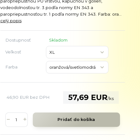
paropriepustnou PU vrstvou, kapucňou v golieri,
vodeodolnosťou tr. 3 podľa normy EN 343 a
paropriepustnosťou tr. 1 podľa normy EN 343. Farba: ora...
celý popis
Dostupnosť
Skladom
Veľkosť
Farba
57,69 EUR
46,90 EUR
bez DPH
/
ks
Pridať do košíka