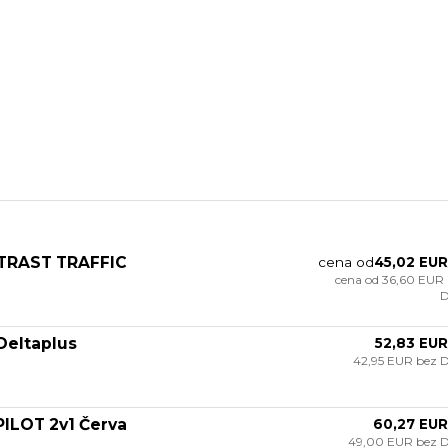
NTRAST TRAFFIC
cena od
45,02 EUR
cena od
36,60 EUR
Deltaplus
52,83 EUR
42,95 EUR
bez 
ILOT 2v1 Červa
60,27 EUR
49,00 EUR
bez 