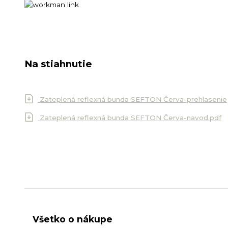
Na stiahnutie
Zateplená reflexná bunda SEFTON Červa-prehlasenie
Zateplená reflexná bunda SEFTON Červa-navod.pdf
Všetko o nákupe