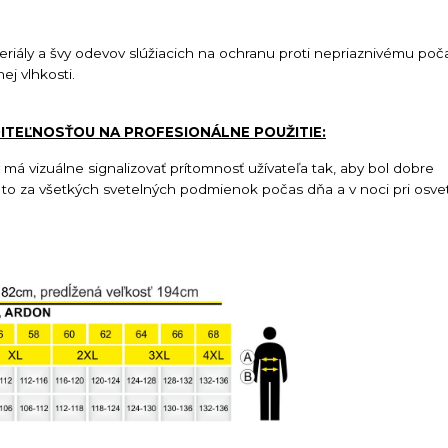
iály a švy odevov slúžiacich na ochranu proti nepriaznivému poča
j vlhkosti.
DITEĽNOSŤOU NA PROFESIONÁLNE POUŽITIE:
má vizuálne signalizovať prítomnosť užívateľa tak, aby bol dobre
 a to za všetkých svetelných podmienok počas dňa a v noci pri osvet