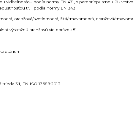
u viditeľnosťou podľa normy EN 471, s paropriepustnou PU vrstv
iepustnosťou tr. 1 podľa normy EN 343.
lomodrá, oranžová/svetlomodrá, žltá/tmavomodrá, oranžová/tmavom
nať výstražnú oranžovú vid obrázok 5)
lyuretánom
 trieda 3:1, EN ISO 13688:2013