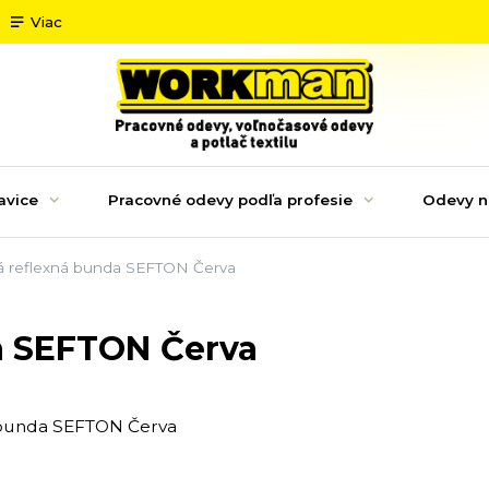
Viac
avice
Pracovné odevy podľa profesie
Odevy n
á reflexná bunda SEFTON Červa
a SEFTON Červa