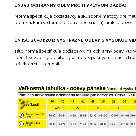
EN343 OCHRANNÝ ODEV PROTI VPLYVOM DAŽĎA:
Norma špecifikuje požiadavky a skúšobné metódy pre mater
proti zrážkam vo forme dažďa alebo snehu), hmle a pozemne
EN ISO 20471:2013 VÝSTRAŽNÉ ODEVY S VYSOKOU VI
Táto norma špecifikuje požiadavky na ochranný odev, ktorý 
identifikovateľný a viditeľný pri nebezpečných situáciách,
reflektormi automobilu.