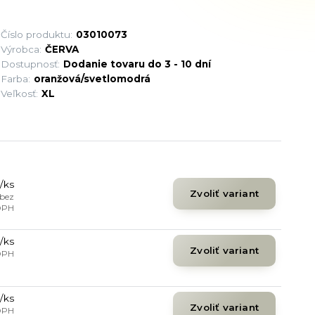
Číslo produktu:
03010073
Výrobca:
ČERVA
Dostupnosť:
Dodanie tovaru do 3 - 10 dní
Farba:
oranžová/svetlomodrá
Veľkosť:
XL
/
ks
Zvoliť variant
bez
DPH
/
ks
Zvoliť variant
DPH
/
ks
Zvoliť variant
DPH