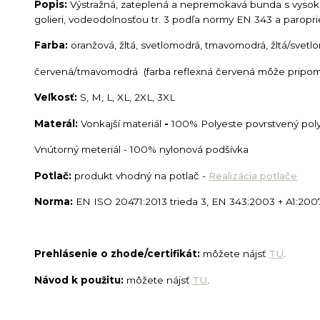
Popis:
Výstražná, zateplená a nepremokavá bunda s vysoko
golieri, vodeodolnosťou tr. 3 podľa normy EN 343 a paropr
Farba:
oranžová, žltá, svetlomodrá, tmavomodrá, žltá/svet
červená/tmavomodrá (farba reflexná červená môže pripomí
Veľkosť:
S, M, L, XL, 2XL, 3XL
Materál:
Vonkajší materiál
-
100% Polyeste povrstvený po
Vnútorný meteriál - 100% nylonová podšívka
Potlač:
produkt vhodný na potlač -
Realizácia potlače
Norma:
EN ISO 20471:2013 trieda 3, EN 343:2003 + A1:2007
Prehlásenie o zhode/certifikát:
môžete nájsť
TU
.
Návod k použitu:
môžete nájsť
TU
.