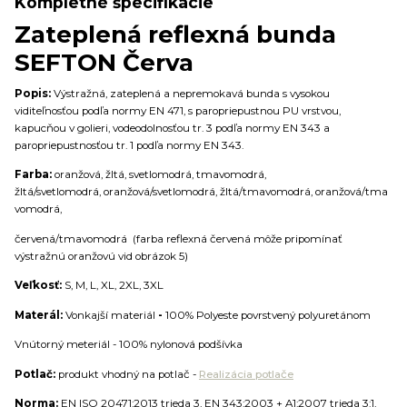
Kompletné špecifikácie
Zateplená reflexná bunda
SEFTON Červa
Popis:
Výstražná, zateplená a nepremokavá bunda s vysokou
viditeľnosťou podľa normy EN 471, s paropriepustnou PU vrstvou,
kapucňou v golieri, vodeodolnosťou tr. 3 podľa normy EN 343 a
paropriepustnosťou tr. 1 podľa normy EN 343.
Farba:
oranžová, žltá, svetlomodrá, tmavomodrá,
žltá/svetlomodrá, oranžová/svetlomodrá, žltá/tmavomodrá, oranžová/tma
vomodrá,
červená/tmavomodrá (farba reflexná červená môže pripomínať
výstražnú oranžovú vid obrázok 5)
Veľkosť:
S, M, L, XL, 2XL, 3XL
Materál:
Vonkajší materiál
-
100% Polyeste povrstvený polyuretánom
Vnútorný meteriál - 100% nylonová podšívka
Potlač:
produkt vhodný na potlač -
Realizácia potlače
Norma:
EN ISO 20471:2013 trieda 3, EN 343:2003 + A1:2007 trieda 3:1,