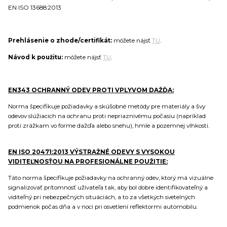
EN ISO 13688:2013
Prehlásenie o zhode/certifikát:
môžete nájsť
TU
.
Návod k použitu:
môžete nájsť
TU
.
EN343 OCHRANNÝ ODEV PROTI VPLYVOM DAŽĎA:
Norma špecifikuje požiadavky a skúšobné metódy pre materiály a švy
odevov slúžiacich na ochranu proti nepriaznivému počasiu (napríklad
proti zrážkam vo forme dažďa alebo snehu), hmle a pozemnej vlhkosti.
EN ISO 20471:2013 VÝSTRAŽNÉ ODEVY S VYSOKOU
VIDITEĽNOSŤOU NA PROFESIONÁLNE POUŽITIE:
Táto norma špecifikuje požiadavky na ochranný odev, ktorý má vizuálne
signalizovať prítomnosť užívateľa tak, aby bol dobre identifikovateľný a
viditeľný pri nebezpečných situáciách, a to za všetkých svetelných
podmienok počas dňa a v noci pri osvetlení reflektormi automobilu.