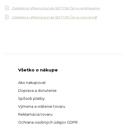
Zateplená reflexná bunda SEFTON Červa-prehlasenie
Zateplená reflexná bunda SEFTON Červa-navod.pdf
Všetko o nákupe
Ako nakupovať
Doprava a doručenie
Spôsob platby
Výmena a vrátenie tovaru
Reklamácia tovaru
Ochrana osobných údajov GDPR