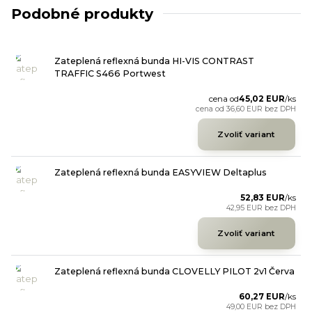
Podobné produkty
Zateplená reflexná bunda HI-VIS CONTRAST
TRAFFIC S466 Portwest
cena od
45,02 EUR
/
ks
cena od
36,60 EUR
bez DPH
Zvoliť variant
Zateplená reflexná bunda EASYVIEW Deltaplus
52,83 EUR
/
ks
42,95 EUR
bez DPH
Zvoliť variant
Zateplená reflexná bunda CLOVELLY PILOT 2v1 Červa
60,27 EUR
/
ks
49,00 EUR
bez DPH