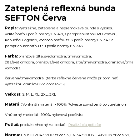
Zateplená reflexná bunda
SEFTON Červa
Popis:
Výstražná, zateplená a nepremokavá bunda s vysokou
viditeľnosťou podľa normy EN 471, s paropriepustnou PU vrstvou,
kapucňou v golieri, vodeodolnosťou tr. 3 podľa normy EN 343 a
paropriepustnosťou tr. 1 podľa normy EN 343.
Farba:
oranžová, žltá, svetlomodrá, tmavomodrá,
žltá/svetlomodrá, oranžová/svetlomodrá, žltá/tmavomodrá, oranžová/tma
vomodrá,
červená/tmavomodrá (farba reflexná červená môže pripomínať
výstražnú oranžovú vid obrázok 5)
Veľkosť:
S, M, L, XL, 2XL, 3XL
Materál:
Vonkajší materiál
-
100% Polyeste povrstvený polyuretánom
Vnútorný meteriál - 100% nylonová podšívka
Potlač:
produkt vhodný na potlač -
Realizácia potlače
Norma:
EN ISO 20471:2013 trieda 3, EN 343:2003 + A1:2007 trieda 3:1,