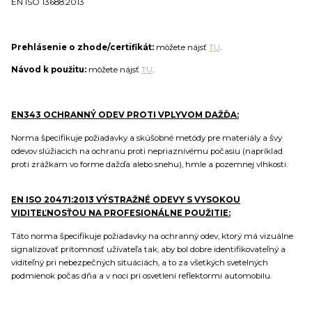
EN ISO 13688:2013
Prehlásenie o zhode/certifikát:
môžete nájsť
TU
.
Návod k použitu:
môžete nájsť
TU
.
EN343 OCHRANNÝ ODEV PROTI VPLYVOM DAŽĎA:
Norma špecifikuje požiadavky a skúšobné metódy pre materiály a švy
odevov slúžiacich na ochranu proti nepriaznivému počasiu (napríklad
proti zrážkam vo forme dažďa alebo snehu), hmle a pozemnej vlhkosti.
EN ISO 20471:2013 VÝSTRAŽNÉ ODEVY S VYSOKOU
VIDITEĽNOSŤOU NA PROFESIONÁLNE POUŽITIE:
Táto norma špecifikuje požiadavky na ochranný odev, ktorý má vizuálne
signalizovať prítomnosť užívateľa tak, aby bol dobre identifikovateľný a
viditeľný pri nebezpečných situáciách, a to za všetkých svetelných
podmienok počas dňa a v noci pri osvetlení reflektormi automobilu.