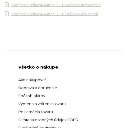
Zateplená reflexná bunda SEFTON Červa-prehlasenie
Zateplená reflexná bunda SEFTON Červa-navod.pdf
Všetko o nákupe
Ako nakupovať
Doprava a doručenie
Spôsob platby
Výmena a vrátenie tovaru
Reklamácia tovaru
Ochrana osobných údajov GDPR
Obchodné podmienky