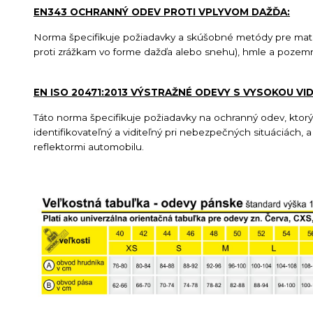
EN343 OCHRANNÝ ODEV PROTI VPLYVOM DAŽĎA:
Norma špecifikuje požiadavky a skúšobné metódy pre mater
proti zrážkam vo forme dažďa alebo snehu), hmle a pozemne
EN ISO 20471:2013 VÝSTRAŽNÉ ODEVY S VYSOKOU VI
Táto norma špecifikuje požiadavky na ochranný odev, ktorý 
identifikovateľný a viditeľný pri nebezpečných situáciách,
reflektormi automobilu.