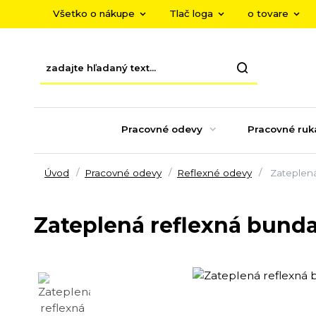
Všetko o nákupe
Tlač loga
o tovare
Pracovné odevy
Pracovné ruk
Úvod
Pracovné odevy
Reflexné odevy
Zateplen
Zateplená reflexná bund