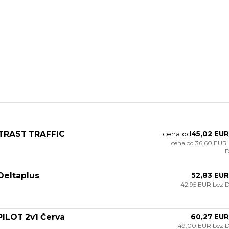
NTRAST TRAFFIC
cena od
45,02 EUR
cena od
36,60 EUR
Deltaplus
52,83 EUR
42,95 EUR
bez 
ILOT 2v1 Červa
60,27 EUR
49,00 EUR
bez 