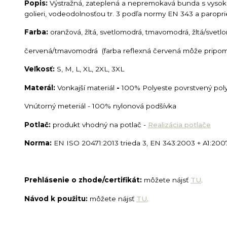
Popis:
Výstražná, zateplená a nepremokavá bunda s vysoko
golieri, vodeodolnosťou tr. 3 podľa normy EN 343 a paropr
Farba:
oranžová, žltá, svetlomodrá, tmavomodrá, žltá/svet
červená/tmavomodrá (farba reflexná červená môže pripomí
Veľkosť:
S, M, L, XL, 2XL, 3XL
Materál:
Vonkajší materiál
-
100% Polyeste povrstvený po
Vnútorný meteriál - 100% nylonová podšívka
Potlač:
produkt vhodný na potlač -
Realizácia potlače
Norma:
EN ISO 20471:2013 trieda 3, EN 343:2003 + A1:2007
Prehlásenie o zhode/certifikát:
môžete nájsť
TU
.
Návod k použitu:
môžete nájsť
TU
.