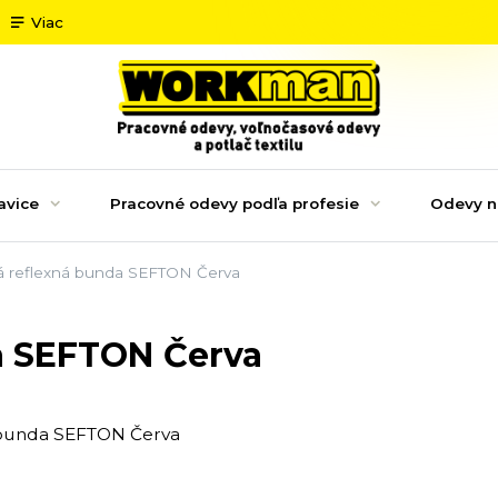
Viac
avice
Pracovné odevy podľa profesie
Odevy n
á reflexná bunda SEFTON Červa
a SEFTON Červa