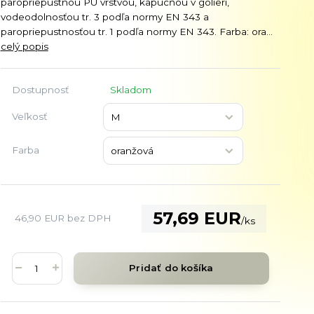
paropriepustnou PU vrstvou, kapucňou v golieri,
vodeodolnosťou tr. 3 podľa normy EN 343 a
paropriepustnosťou tr. 1 podľa normy EN 343. Farba: ora...
celý popis
Dostupnosť
Skladom
Veľkosť
Farba
57,69 EUR
46,90 EUR
bez DPH
/
ks
Pridať do košíka