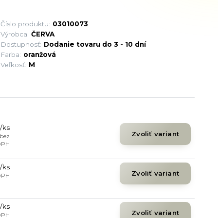
Číslo produktu:
03010073
Výrobca:
ČERVA
Dostupnosť:
Dodanie tovaru do 3 - 10 dní
Farba:
oranžová
Veľkosť:
M
/
ks
Zvoliť variant
bez
DPH
/
ks
Zvoliť variant
DPH
/
ks
Zvoliť variant
DPH