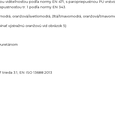
u viditeľnosťou podľa normy EN 471, s paropriepustnou PU vrstv
iepustnosťou tr. 1 podľa normy EN 343.
lomodrá, oranžová/svetlomodrá, žltá/tmavomodrá, oranžová/tmavom
nať výstražnú oranžovú vid obrázok 5)
lyuretánom
 trieda 3:1, EN ISO 13688:2013