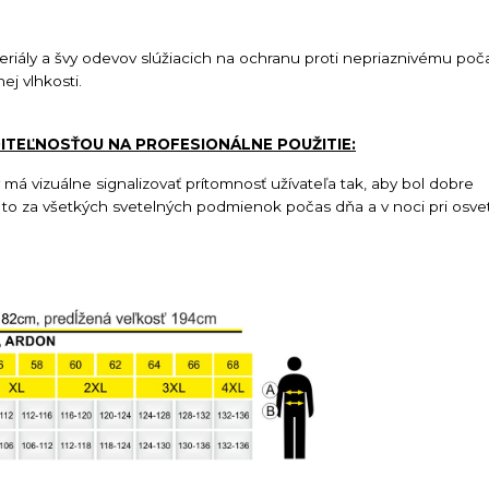
iály a švy odevov slúžiacich na ochranu proti nepriaznivému poča
j vlhkosti.
DITEĽNOSŤOU NA PROFESIONÁLNE POUŽITIE:
má vizuálne signalizovať prítomnosť užívateľa tak, aby bol dobre
 a to za všetkých svetelných podmienok počas dňa a v noci pri osvet