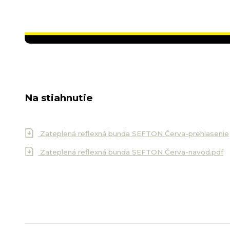
Na stiahnutie
Zateplená reflexná bunda SEFTON Červa-prehlasenie
Zateplená reflexná bunda SEFTON Červa-navod.pdf