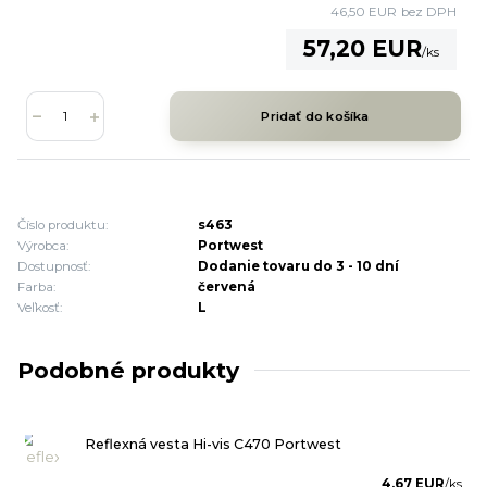
46,50 EUR
bez DPH
57,20 EUR
/
ks
Pridať do košíka
Číslo produktu:
s463
Výrobca:
Portwest
Dostupnosť:
Dodanie tovaru do 3 - 10 dní
Farba:
červená
Veľkosť:
L
Podobné produkty
Reflexná vesta Hi-vis C470 Portwest
4,67 EUR
/
ks