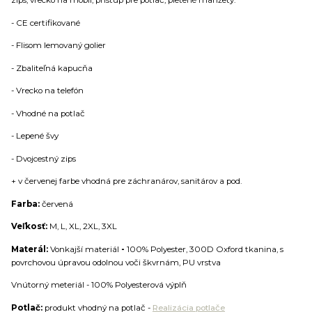
zips, vrecko na mobil, prístup pre potlač, pletené manžety.
- CE certifikované
- Flisom lemovaný golier
- Zbaliteľná kapucňa
- Vrecko na telefón
- Vhodné na potlač
- Lepené švy
- Dvojcestný zips
+ v červenej farbe vhodná pre záchranárov, sanitárov a pod.
Farba:
červená
Veľkosť:
M, L, XL, 2XL, 3XL
Materál:
Vonkajší materiál
-
100% Polyester, 300D Oxford tkanina, s
povrchovou úpravou odolnou voči škvrnám, PU vrstva
Vnútorný meteriál - 100% Polyesterová výplň
Potlač:
produkt vhodný na potlač -
Realizácia potlače