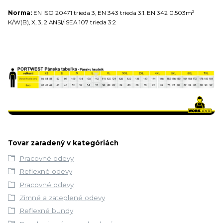
Norma:
EN ISO 20471 trieda 3, EN 343 trieda 3:1. EN 342 0.503m²
K/W(B), X, 3, 2 ANSI/ISEA 107 trieda 3:2
Tovar zaradený v kategóriách
Pracovné odevy
Reflexné odevy
Pracovné odevy
Zimné a zateplené odevy
Reflexné bundy