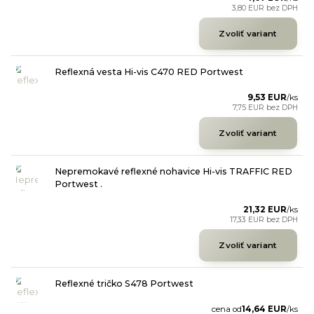
3,80 EUR
bez DPH
Zvoliť variant
Reflexná vesta Hi-vis C470 RED Portwest
9,53 EUR
/
ks
7,75 EUR
bez DPH
Zvoliť variant
Nepremokavé reflexné nohavice Hi-vis TRAFFIC RED
Portwest .
21,32 EUR
/
ks
17,33 EUR
bez DPH
Zvoliť variant
Reflexné tričko S478 Portwest
cena od
14,64 EUR
/
ks