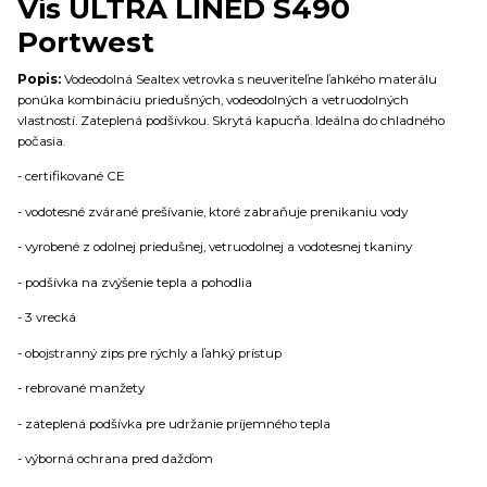
Vis ULTRA LINED S490
Portwest
Popis:
Vodeodolná Sealtex vetrovka s neuveriteľne ľahkého materálu
ponúka kombináciu priedušných, vodeodolných a vetruodolných
vlastností. Zateplená podšívkou. Skrytá kapucňa. Ideálna do chladného
počasia.
- certifikované CE
- vodotesné zvárané prešívanie, ktoré zabraňuje prenikaniu vody
- vyrobené z odolnej priedušnej, vetruodolnej a vodotesnej tkaniny
- podšívka na zvýšenie tepla a pohodlia
- 3 vrecká
- obojstranný zips pre rýchly a ľahký prístup
- rebrované manžety
- zateplená podšívka pre udržanie príjemného tepla
- výborná ochrana pred dažďom