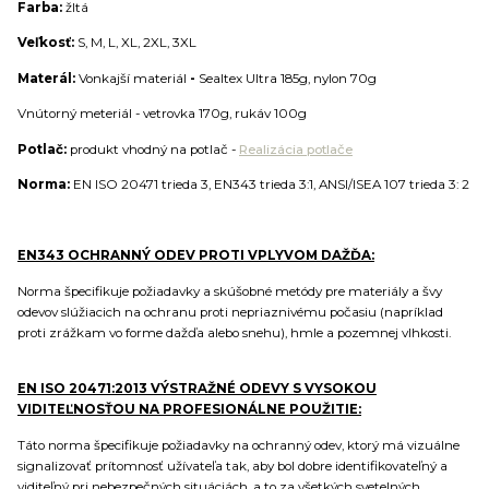
Farba:
žltá
Veľkosť:
S, M, L, XL, 2XL, 3XL
Materál:
Vonkajší materiál
-
Sealtex Ultra 185g, nylon 70g
Vnútorný meteriál - vetrovka 170g, rukáv 100g
Potlač:
produkt vhodný na potlač -
Realizácia potlače
Norma:
EN ISO 20471 trieda 3, EN343 trieda 3:1, ANSI/ISEA 107 trieda 3: 2
EN343 OCHRANNÝ ODEV PROTI VPLYVOM DAŽĎA:
Norma špecifikuje požiadavky a skúšobné metódy pre materiály a švy
odevov slúžiacich na ochranu proti nepriaznivému počasiu (napríklad
proti zrážkam vo forme dažďa alebo snehu), hmle a pozemnej vlhkosti.
EN ISO 20471:2013 VÝSTRAŽNÉ ODEVY S VYSOKOU
VIDITEĽNOSŤOU NA PROFESIONÁLNE POUŽITIE:
Táto norma špecifikuje požiadavky na ochranný odev, ktorý má vizuálne
signalizovať prítomnosť užívateľa tak, aby bol dobre identifikovateľný a
viditeľný pri nebezpečných situáciách, a to za všetkých svetelných