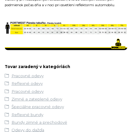
podmienok počas dňa a v noci pri osvetlení reflektormi automobilu.
Tovar zaradený v kategóriách
Pracovné odevy
Reflexné odevy
Pracovné odevy
Zimné a zateplené odevy
Špeciálne pracovné odevy
Reflexné bundy
Bundy zimné a prechodové
Odevy do dažďa