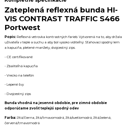
Zateplená reflexná bunda HI-
VIS CONTRAST TRAFFIC S466
Portwest
Popis:
Reflexná vetrovka kontrastných farieb. Vytvorená na to, aby držala
užívateľa v teple a suchu a aby bol vysoko viditeľný. Sťahovací spodný lem
a kapucňa, pletené manžety, dvojcestný zips.
- CE certifikované
- Zbaliteľná kapucňa
- Vrecko na telefón
- Lepené švy
- Dvojcestný zips
Bunda vhodná na jesenné obdobie, pre zimné obdobie
odporúčame zvoliť teplejši spodný odev
Farba:
žltá/čierna, žltá/tmavomodrá, žltá/svetlomodrá, žltá/zelená,
červená/tmavomodrá