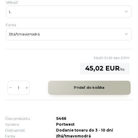
Veľkosť
Farba
36,60 EUR
bez DPH
45,02 EUR
/
ks
Pridať do košíka
Číslo produktu:
S466
Výrobca:
Portwest
Dostupnosť:
Dodanie tovaru do 3 - 10 dní
Farba:
žltá/tmavomodrá