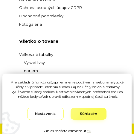
Ochrana osobných údajov GDPR
Obchodné podmienky
Fotogaléria
Všetko o tovare
Veľkostné tabuľky
Vysvetlivky
noriem
Prehľad
Pre základnú funkčnosť, spríjemnenie používania webu, analytické
materiálov
účely a v prípade udelenia súhlasu aj na účely cielenia reklamy
využívame súbory cookies. Nastavenie vlastných preferencií cookies
Vysvetlivky pojmov
môžete kedykoľvek upraviť odkazom v spodnej časti stránok.
Nastavenia
Súhlasím
Súhlas môžete odmietnuť
tu
.
Vytvorené na
Eshop-rychlo.sk