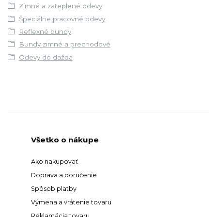
Zimné a zateplené odevy
Špeciálne pracovné odevy
Reflexné bundy
Bundy zimné a prechodové
Odevy do dažďa
Všetko o nákupe
Ako nakupovať
Doprava a doručenie
Spôsob platby
Výmena a vrátenie tovaru
Reklamácia tovaru