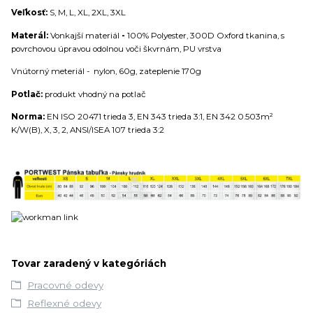
Veľkosť:
S, M, L, XL, 2XL, 3XL
Materál:
Vonkajší materiál
-
100% Polyester, 300D Oxford tkanina, s
povrchovou úpravou odolnou voči škvrnám, PU vrstva
Vnútorný meteriál - nylon, 60g, zateplenie 170g
Potlač:
produkt vhodný na potlač
Norma:
EN ISO 20471 trieda 3, EN 343 trieda 3:1, EN 342 0.503m²
K/W(B), X, 3, 2, ANSI/ISEA 107 trieda 3:2
Tovar zaradený v kategóriách
Pracovné odevy
Reflexné odevy