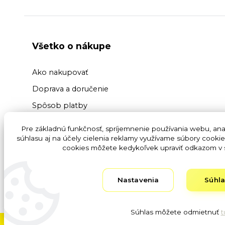
Všetko o nákupe
Ako nakupovať
Doprava a doručenie
Spôsob platby
Výmena a vrátenie tovaru
Pre základnú funkčnosť, spríjemnenie používania webu, anal
súhlasu aj na účely cielenia reklamy využívame súbory cookie
Reklamácia tovaru
cookies môžete kedykoľvek upraviť odkazom v s
Ochrana osobných údajov GDPR
Obchodné podmienky
Nastavenia
Súhl
Fotogaléria
Súhlas môžete odmietnuť
t