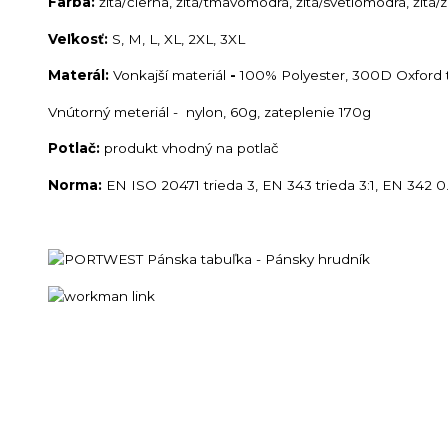
Farba:
žltá/čierna, žltá/tmavomodrá, žltá/svetlomodrá, žlt
Veľkosť:
S, M, L, XL, 2XL, 3XL
Materál:
Vonkajší materiál
-
100% Polyester, 300D Oxford t
Vnútorný meteriál - nylon, 60g, zateplenie 170g
Potlač:
produkt vhodný na potlač
Norma:
EN ISO 20471 trieda 3, EN 343 trieda 3:1, EN 342 0