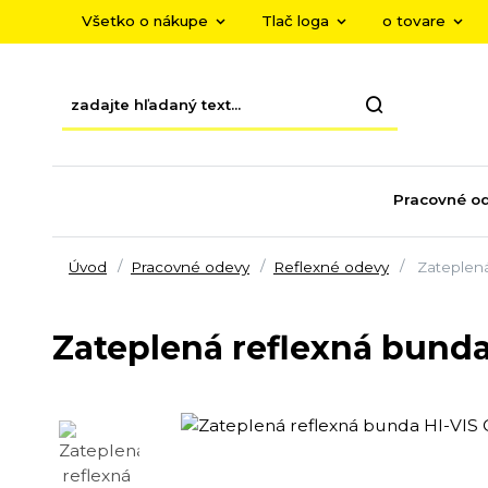
Všetko o nákupe
Tlač loga
o tovare
Pracovné o
Úvod
Pracovné odevy
Reflexné odevy
Zateplen
Zateplená reflexná bund