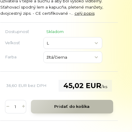
užívateľa v teple a suchu a aby bol vysoko viditeľný.
Sťahovací spodný lem a kapucňa, pletené manžety,
dvojcestný zips. - CE certifikované -...
celý popis
Dostupnosť
Skladom
Veľkosť
Farba
45,02 EUR
36,60 EUR
bez DPH
/
ks
Pridať do košíka