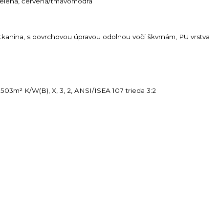
á/zelená, červená/tmavomodrá
kanina, s povrchovou úpravou odolnou voči škvrnám, PU vrstva
.503m² K/W(B), X, 3, 2, ANSI/ISEA 107 trieda 3:2