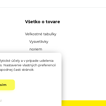
Všetko o tovare
Veľkostné tabuľky
Vysvetlivky
noriem
Prehľad
ytické účely a v prípade udelenia
materiálov
s. Nastavenie vlastných preferencií
podnej časti stránok.
Vysvetlivky pojmov
asím
u
.