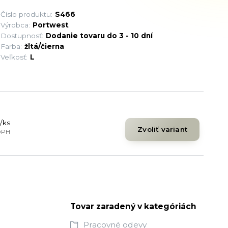
Číslo produktu:
S466
Výrobca:
Portwest
Dostupnosť:
Dodanie tovaru do 3 - 10 dní
Farba:
žltá/čierna
Veľkosť:
L
/
ks
Zvoliť variant
DPH
Tovar zaradený v kategóriách
Pracovné odevy