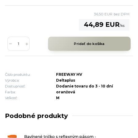
36,50 EUR
bez DPH
44,89 EUR
/
ks
Pridať do košíka
Číslo produktu:
FREEWAY HV
Výrobca:
Deltaplus
Dostupnosť:
Dodanie tovaru do 3 - 10 dní
Farba:
oranžová
Veľkosť:
M
Podobné produkty
Bavlnené tričko s reflexným pásom -