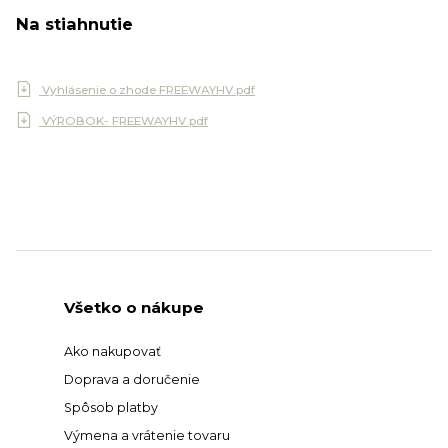
Na stiahnutie
Vyhlásenie o zhode FREEWAYHV.pdf
VÝROBOK- FREEWAYHV.pdf
Všetko o nákupe
Ako nakupovať
Doprava a doručenie
Spôsob platby
Výmena a vrátenie tovaru