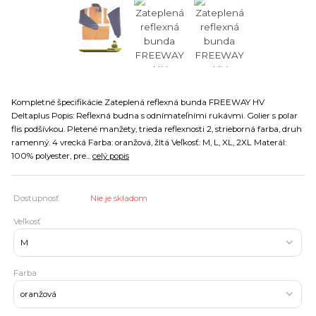
Kompletné špecifikácie Zateplená reflexná bunda FREEWAY HV
Deltaplus Popis: Reflexná budna s odnímateľními rukávmi. Golier s polar
flis podšívkou. Pletené manžety, trieda reflexnosti 2, strieborná farba, druh
ramenný. 4 vrecká Farba: oranžová, žltá Veľkosť: M, L, XL, 2XL Materál:
100% polyester, pre...
celý popis
Dostupnosť
Nie je skladom
Veľkosť
Farba