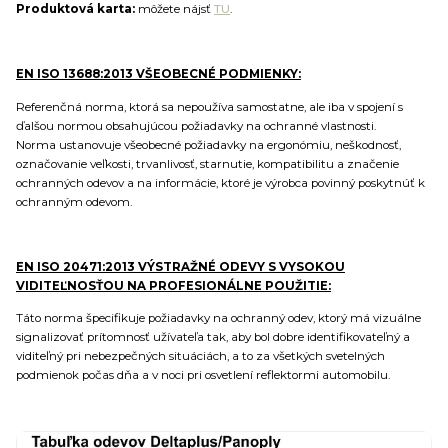
Produktová karta:
môžete nájsť
TU
.
EN ISO 13688:2013 VŠEOBECNÉ PODMIENKY:
Referenčná norma, ktorá sa nepoužíva samostatne, ale iba v spojení s
ďalšou normou obsahujúcou požiadavky na ochranné vlastnosti.
Norma ustanovuje všeobecné požiadavky na ergonómiu, neškodnosť,
označovanie veľkosti, trvanlivosť, starnutie, kompatibilitu a značenie
ochranných odevov a na informácie, ktoré je výrobca povinný poskytnúť k
ochranným odevom.
EN ISO 20471:2013 VÝSTRAŽNÉ ODEVY S VYSOKOU
VIDITEĽNOSŤOU NA PROFESIONÁLNE POUŽITIE:
Táto norma špecifikuje požiadavky na ochranný odev, ktorý má vizuálne
signalizovať prítomnosť užívateľa tak, aby bol dobre identifikovateľný a
viditeľný pri nebezpečných situáciách, a to za všetkých svetelných
podmienok počas dňa a v noci pri osvetlení reflektormi automobilu.