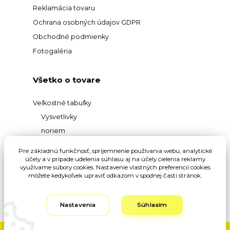
Reklamácia tovaru
Ochrana osobných údajov GDPR
Obchodné podmienky
Fotogaléria
Všetko o tovare
Veľkostné tabuľky
Vysvetlivky
noriem
Prehľad
Pre základnú funkčnosť, spríjemnenie používania webu, analytické
materiálov
účely a v prípade udelenia súhlasu aj na účely cielenia reklamy
využívame súbory cookies. Nastavenie vlastných preferencií cookies
Vysvetlivky pojmov
môžete kedykoľvek upraviť odkazom v spodnej časti stránok.
Nastavenia
Súhlasím