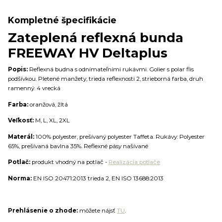
Kompletné špecifikácie
Zateplená reflexná bunda
FREEWAY HV Deltaplus
Popis:
Reflexná budna s odnímateľními rukávmi. Golier s polar flis
podšívkou. Pletené manžety, trieda reflexnosti 2, strieborná farba, druh
ramenný. 4 vrecká
Farba:
oranžová, žltá
Veľkosť:
M, L, XL, 2XL
Materál:
100% polyester, prešívaný polyester Taffeta. Rukávy: Polyester
65%, prešívaná bavlna 35%. Reflexné pásy našívané
Potlač:
produkt vhodný na potlač -
Realizácia potlače
Norma:
EN ISO 20471:2013 trieda 2, EN ISO 13688:2013
Prehlásenie o zhode:
môžete nájsť
TU
.