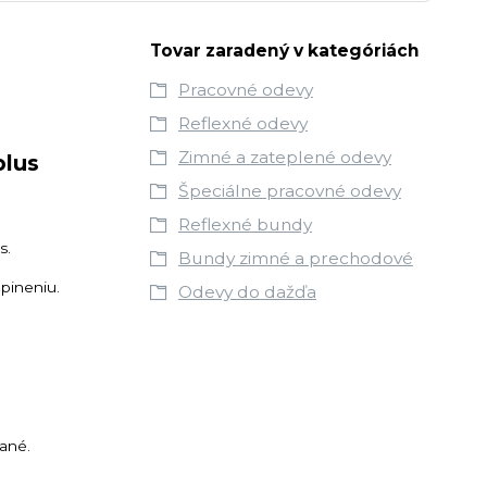
Tovar zaradený v kategóriách
Pracovné odevy
Reflexné odevy
Zimné a zateplené odevy
Špeciálne pracovné odevy
Reflexné bundy
s.
Bundy zimné a prechodové
špineniu.
Odevy do dažďa
vané.