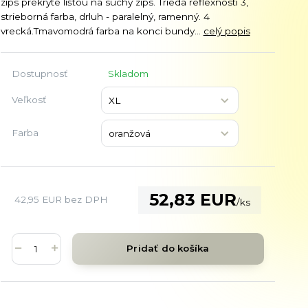
zips prekryté lištou na suchý zips. Trieda reflexnosti 3,
strieborná farba, drluh - paralelný, ramenný. 4
vrecká.Tmavomodrá farba na konci bundy...
celý popis
Dostupnosť
Skladom
Veľkosť
Farba
52,83 EUR
42,95 EUR
bez DPH
/
ks
Pridať do košíka