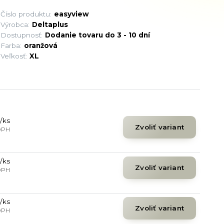
Číslo produktu:
easyview
Výrobca:
Deltaplus
Dostupnosť:
Dodanie tovaru do 3 - 10 dní
Farba:
oranžová
Veľkosť:
XL
/
ks
Zvoliť variant
DPH
/
ks
Zvoliť variant
DPH
/
ks
Zvoliť variant
DPH