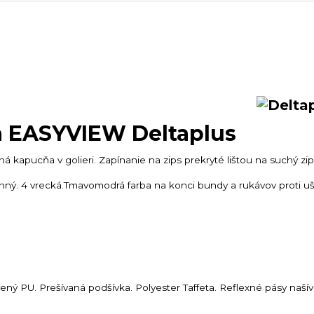
a EASYVIEW Deltaplus
kapucňa v golieri. Zapínanie na zips prekryté lištou na suchý zip
ramenný. 4 vrecká.Tmavomodrá farba na konci bundy a rukávov proti u
ný PU. Prešívaná podšívka. Polyester Taffeta. Reflexné pásy naší