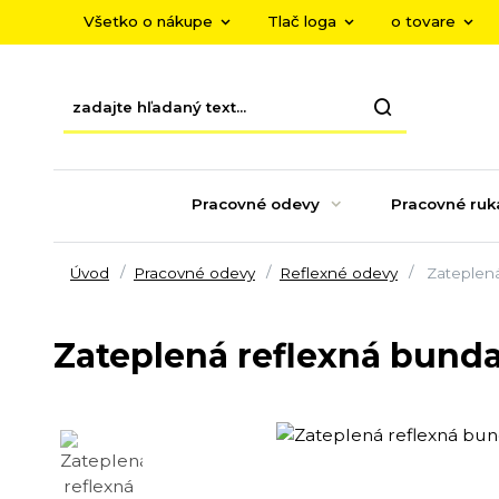
Všetko o nákupe
Tlač loga
o tovare
Pracovné odevy
Pracovné ruk
Úvod
Pracovné odevy
Reflexné odevy
Zateplená
Zateplená reflexná bund