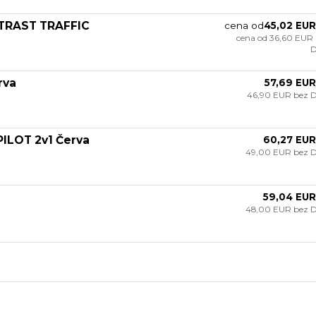
NTRAST TRAFFIC
cena od
45,02 EUR
cena od
36,60 EUR
rva
57,69 EUR
46,90 EUR
bez 
ILOT 2v1 Červa
60,27 EUR
49,00 EUR
bez 
59,04 EUR
48,00 EUR
bez 