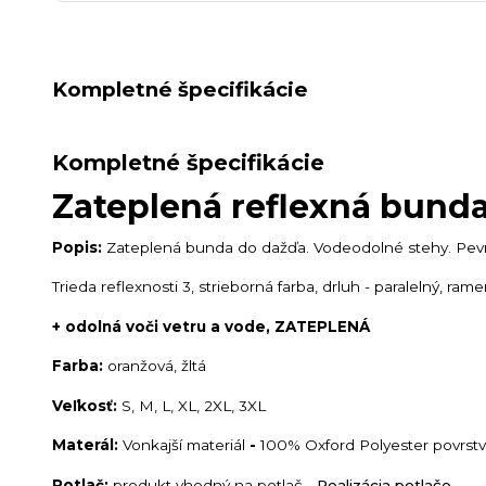
Kompletné špecifikácie
Kompletné špecifikácie
Zateplená reflexná bund
Popis:
Zateplená bunda do dažďa. Vodeodolné stehy. Pevná 
Trieda reflexnosti 3, strieborná farba, drluh - paralelný, 
+ odolná voči vetru a vode, ZATEPLENÁ
Farba:
oranžová, žltá
Veľkosť:
S, M, L, XL, 2XL, 3XL
Materál:
Vonkajší materiál
-
100% Oxford Polyester povrstve
Potlač:
produkt vhodný na potlač -
Realizácia potlače