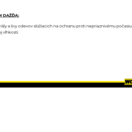
M DAŽĎA:
ly a švy odevov slúžiacich na ochranu proti nepriaznivému počasiu 
 vlhkosti.