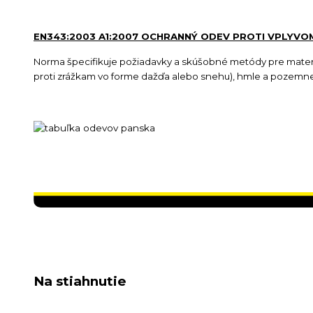
EN343:2003 A1:2007 OCHRANNÝ ODEV PROTI VPLYVO
Norma špecifikuje požiadavky a skúšobné metódy pre materiá
proti zrážkam vo forme dažďa alebo snehu), hmle a pozemnej
Na stiahnutie