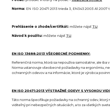
Norma:
EN ISO 20471:2013 trieda 3, EN343:2003 A1:2007 tr
Prehlásenie o zhode/certifikát:
môžete nájsť
TU
.
Návod k použitu:
môžete nájsť
TU
.
EN ISO 13688:2013 VŠEOBECNÉ PODMIENKY:
Referenčná norma, ktorá sa nepoužíva samostatne, ale iba v
Norma ustanovuje všeobecné požiadavky na ergonómiu, neškod
ochranných odevov a na informácie, ktoré je výrobca povi
EN ISO 20471:2013 VÝSTRAŽNÉ ODEVY S VYSOKOU VID
Táto norma špecifikuje požiadavky na ochranný odev, ktorý má
viditeľný pri nebezpečných situáciách, a to za všetkých sve