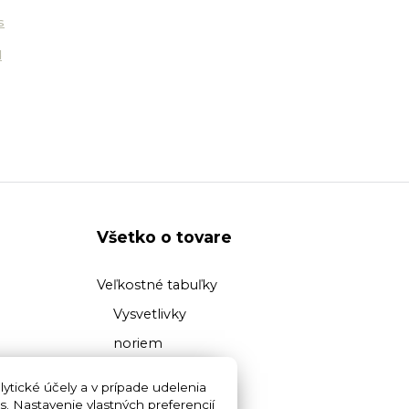
s
d
Všetko o tovare
Veľkostné tabuľky
Vysvetlivky
noriem
Prehľad
ytické účely a v prípade udelenia
materiálov
s. Nastavenie vlastných preferencií