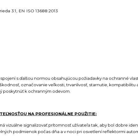
ieda 3:1, EN ISO 13688:2013
 spojení s ďalšou normou obsahujúcou požiadavky na ochranné vlast
nosť, označovanie veľkosti, trvanlivosť, starnutie, kompatibilitu 
nný poskytnúť k ochranným odevom.
ITEĽNOSŤOU NA PROFESIONÁLNE POUŽITIE:
 vizuálne signalizovať prítomnosť užívateľa tak, aby bol dobre iden
telných podmienok počas dňa a v noci pri osvetlení reflektormi autom