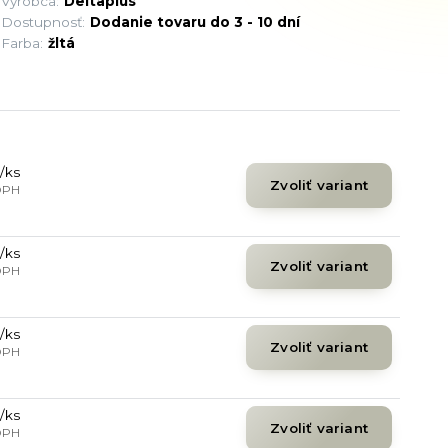
Výrobca:
Deltaplus
Dostupnosť:
Dodanie tovaru do 3 - 10 dní
Farba:
žltá
/
ks
Zvoliť variant
DPH
/
ks
Zvoliť variant
DPH
/
ks
Zvoliť variant
DPH
/
ks
Zvoliť variant
DPH