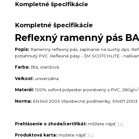
Kompletné špecifikácie
Kompletné špecifikácie
Reflexný ramenný pás BA
Popis:
Ramenný reflexný pás, zapínanie na suchý zips. Refle
potiahnutý PVC. Reflexné pásy - 3M SCOTCHLITE - našíva
Farba:
žltá, oranžová
Veľkosť:
univerzálna
2
Materál:
100% oxford polyester povrstvený s PVC, 260g/
m
Norma:
EN340:2003 Všeobecné podmienky, EN471:2003 t
Prehlásenie o zhode/certifikát:
môžete nájsť
TU
.
Produktová karta:
možete nájsť
TU
.