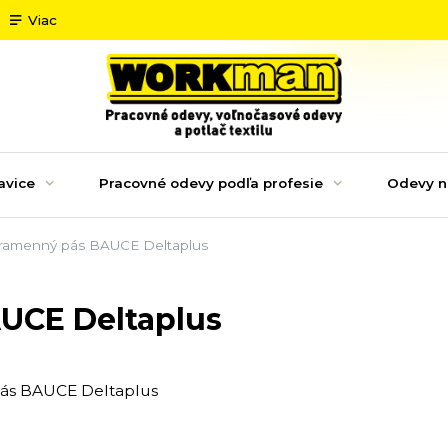
Viac
avice
Pracovné odevy podľa profesie
Odevy n
 ramenný pás BAUCE Deltaplus
UCE Deltaplus