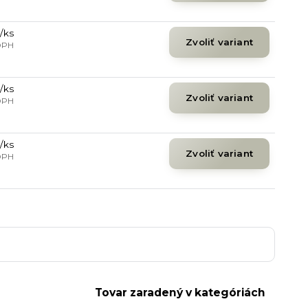
/
ks
Zvoliť variant
DPH
/
ks
Zvoliť variant
DPH
/
ks
Zvoliť variant
DPH
Tovar zaradený v kategóriách