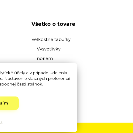
Všetko o tovare
Veľkostné tabuľky
Vysvetlivky
noriem
Prehľad
ytické účely a v prípade udelenia
materiálov
s. Nastavenie vlastných preferencií
podnej časti stránok.
Vysvetlivky pojmov
asím
u
.