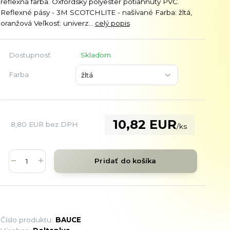
reflexná farba. Oxfordský polyester potiahnutý PVC.
Reflexné pásy - 3M SCOTCHLITE - našívané Farba: žltá,
oranžová Veľkosť: univerz...
celý popis
Dostupnosť
Skladom
Farba
10,82 EUR
8,80 EUR
bez DPH
/
ks
Pridať do košíka
Číslo produktu:
BAUCE