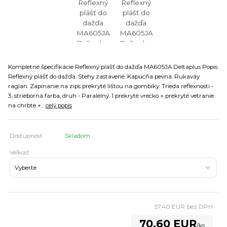
Kompletné špecifikácie Reflexný plášť do dažďa MA605JA Deltaplus Popis:
Reflexný plášť do dažďa. Stehy zastavené. Kapucňa pevná. Rukaváy
raglan. Zapínanie na zips prekryté lištou na gombíky. Trieda reflexnosti -
3, strieborná farba, druh - Paralelný. 1 prekryté vrecko + prekryté vetranie
na chrbte +...
celý popis
Dostupnosť
Skladom
Veľkosť
57,40 EUR
bez DPH
70,60 EUR
/
ks