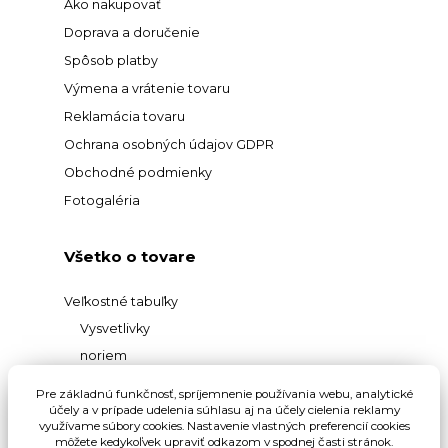
Ako nakupovať
Doprava a doručenie
Spôsob platby
Výmena a vrátenie tovaru
Reklamácia tovaru
Ochrana osobných údajov GDPR
Obchodné podmienky
Fotogaléria
Všetko o tovare
Veľkostné tabuľky
Vysvetlivky
noriem
Prehľad
Pre základnú funkčnosť, spríjemnenie používania webu, analytické
materiálov
účely a v prípade udelenia súhlasu aj na účely cielenia reklamy
využívame súbory cookies. Nastavenie vlastných preferencií cookies
Vysvetlivky pojmov
môžete kedykoľvek upraviť odkazom v spodnej časti stránok.