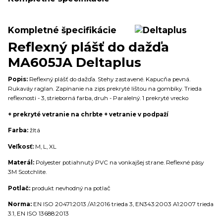
Kompletné špecifikácie
Reflexný plášť do dažďa
MA605JA Deltaplus
Popis:
Reflexný plášť do dažďa. Stehy zastavené. Kapucňa pevná.
Rukaváy raglan. Zapínanie na zips prekryté lištou na gombíky. Trieda
reflexnosti - 3, strieborná farba, druh - Paralelný. 1 prekryté vrecko
+ prekryté vetranie na chrbte + vetranie v podpaží
Farba:
žltá
Veľkosť:
M, L, XL
Materál:
Polyester potiahnutý PVC na vonkajšej strane. Reflexné pásy
3M Scotchlite.
Potlač:
produkt nevhodný na potlač
Norma:
EN ISO 20471:2013 /A1:2016 trieda 3, EN343:2003 A1:2007 trieda
3:1, EN ISO 13688:2013