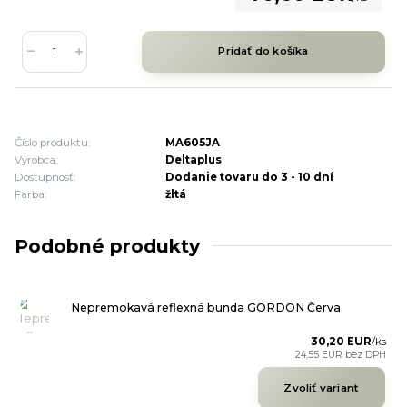
Pridať do košíka
Číslo produktu:
MA605JA
Výrobca:
Deltaplus
Dostupnosť:
Dodanie tovaru do 3 - 10 dní
Farba:
žltá
Podobné produkty
Nepremokavá reflexná bunda GORDON Červa
30,20 EUR
/
ks
24,55 EUR
bez DPH
Zvoliť variant