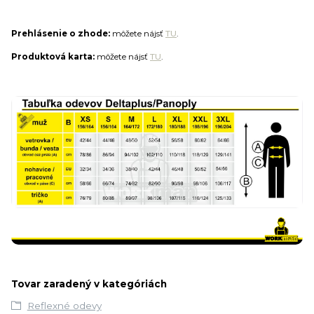
Prehlásenie o zhode:
môžete nájsť
TU
.
Produktová karta:
môžete nájsť
TU
.
Tovar zaradený v kategóriách
Reflexné odevy