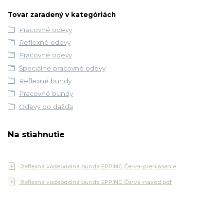
Tovar zaradený v kategóriách
Pracovné odevy
Reflexné odevy
Pracovné odevy
Špeciálne pracovné odevy
Reflexné bundy
Pracovné bundy
Odevy do dažďa
Na stiahnutie
Reflexná vodeodolná bunda EPPING Červa-prehlasenie
Reflexná vodeodolná bunda EPPING Červa-navod.pdf