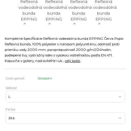
Kompletné špecifikácie Reflexná vodeodolná bunda EPPING Červa Popis:
Reflexná bunda, 100% polyester s nánosom polyuretánu, odolnosť proti
prieniku vody 2000 mm, paropriepustnosť 2000 g/m2/24hodin,
podlepené švy, výstražný odev s vysokou viditeľnosťou podľa EN 471.
Kapucňa v goliery, nastaviteľné ruk...
celý popis
Dostupnosť
Skladom
Veľkosť
Farba