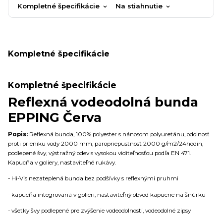
Kompletné špecifikácie
Na stiahnutie
Kompletné špecifikácie
Kompletné špecifikácie
Reflexná vodeodolná bunda
EPPING Červa
Popis:
Reflexná bunda, 100% polyester s nánosom polyuretánu, odolnosť
proti prieniku vody 2000 mm, paropriepustnosť 2000 g/m2/24hodin,
podlepené švy, výstražný odev s vysokou viditeľnosťou podľa EN 471.
Kapucňa v goliery, nastaviteľné rukávy.
-
Hi-Vis nezateplená bunda bez podšívky s reflexnými pruhmi
- kapucňa integrovaná v golieri, nastaviteľný obvod kapucne na šnúrku
- všetky švy podlepené pre zvýšenie vodeodolnosti, vodeodolné zipsy