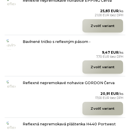
Reflexné nepremokavé nohavice EPPING Červa
25,83 EUR
/
ks
21,00 EUR
bez DPH
Zvoliť variant
Bavlnené tričko s reflexným pásom -
9,47 EUR
/
ks
7,70 EUR
bez DPH
Zvoliť variant
Reflexné nepremokavé nohavice GORDON Červa
20,91 EUR
/
ks
17,00 EUR
bez DPH
Zvoliť variant
Reflexná nepremokavá pláštenka H440 Portwest