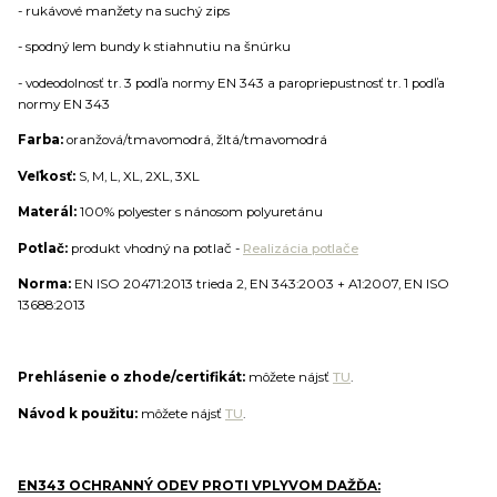
- rukávové manžety na suchý zips
- spodný lem bundy k stiahnutiu na šnúrku
- vodeodolnosť tr. 3 podľa normy EN 343 a paropriepustnosť tr. 1 podľa
normy EN 343
Farba:
oranžová/tmavomodrá, žltá/tmavomodrá
Veľkosť:
S, M, L, XL, 2XL, 3XL
Materál:
100% polyester s nánosom polyuretánu
Potlač:
produkt vhodný na potlač -
Realizácia potlače
Norma:
EN ISO 20471:2013 trieda 2, EN 343:2003 + A1:2007, EN ISO
13688:2013
Prehlásenie o zhode/certifikát:
môžete nájsť
TU
.
Návod k použitu:
môžete nájsť
TU
.
EN343 OCHRANNÝ ODEV PROTI VPLYVOM DAŽĎA: