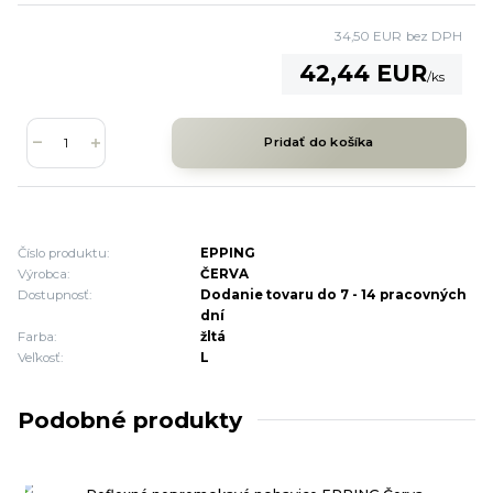
34,50 EUR
bez DPH
42,44 EUR
/
ks
Pridať do košíka
Číslo produktu:
EPPING
Výrobca:
ČERVA
Dostupnosť:
Dodanie tovaru do 7 - 14 pracovných
dní
Farba:
žltá
Veľkosť:
L
Podobné produkty