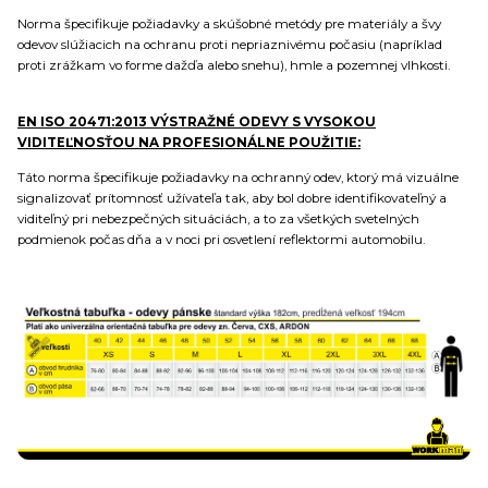
Norma špecifikuje požiadavky a skúšobné metódy pre materiály a švy
odevov slúžiacich na ochranu proti nepriaznivému počasiu (napríklad
proti zrážkam vo forme dažďa alebo snehu), hmle a pozemnej vlhkosti.
EN ISO 20471:2013 VÝSTRAŽNÉ ODEVY S VYSOKOU
VIDITEĽNOSŤOU NA PROFESIONÁLNE POUŽITIE:
Táto norma špecifikuje požiadavky na ochranný odev, ktorý má vizuálne
signalizovať prítomnosť užívateľa tak, aby bol dobre identifikovateľný a
viditeľný pri nebezpečných situáciách, a to za všetkých svetelných
podmienok počas dňa a v noci pri osvetlení reflektormi automobilu.