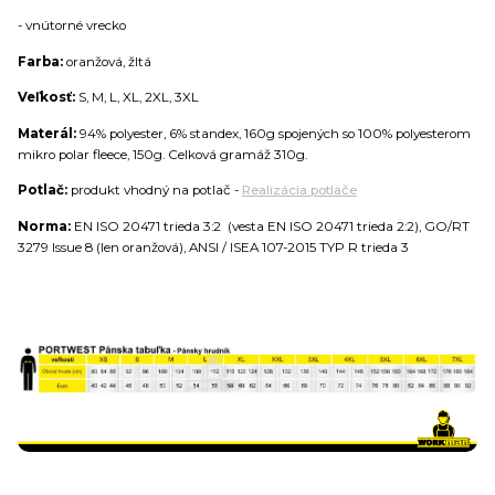
- vnútorné vrecko
Farba:
oranžová, žltá
Veľkosť:
S, M, L, XL, 2XL, 3XL
Materál:
94% polyester, 6% standex, 160g spojených so 100% polyesterom
mikro polar fleece, 150g. Celková gramáž 310g.
Potlač:
produkt vhodný na potlač -
Realizácia potlače
Norma:
EN ISO 20471 trieda 3:2 (vesta EN ISO 20471 trieda 2:2), GO/RT
3279 Issue 8 (len oranžová), ANSI / ISEA 107-2015 TYP R trieda 3