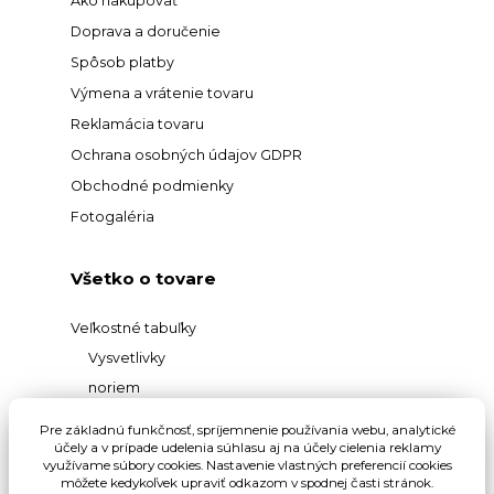
Ako nakupovať
Doprava a doručenie
Spôsob platby
Výmena a vrátenie tovaru
Reklamácia tovaru
Ochrana osobných údajov GDPR
Obchodné podmienky
Fotogaléria
Všetko o tovare
Veľkostné tabuľky
Vysvetlivky
noriem
Prehľad
Pre základnú funkčnosť, spríjemnenie používania webu, analytické
materiálov
účely a v prípade udelenia súhlasu aj na účely cielenia reklamy
využívame súbory cookies. Nastavenie vlastných preferencií cookies
Vysvetlivky pojmov
môžete kedykoľvek upraviť odkazom v spodnej časti stránok.