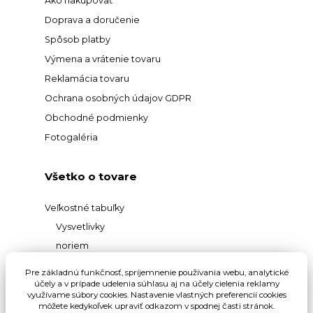
Ako nakupovať
Doprava a doručenie
Spôsob platby
Výmena a vrátenie tovaru
Reklamácia tovaru
Ochrana osobných údajov GDPR
Obchodné podmienky
Fotogaléria
Všetko o tovare
Veľkostné tabuľky
Vysvetlivky
noriem
Prehľad
Pre základnú funkčnosť, spríjemnenie používania webu, analytické
materiálov
účely a v prípade udelenia súhlasu aj na účely cielenia reklamy
využívame súbory cookies. Nastavenie vlastných preferencií cookies
Vysvetlivky pojmov
môžete kedykoľvek upraviť odkazom v spodnej časti stránok.