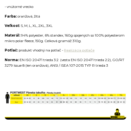
- vnútorné vrecko
Farba:
oranžová, žltá
Veľkosť:
S, M, L, XL, 2XL, 3XL
Materál:
94% polyester, 6% standex, 160g spojených so 100% polyesterom
mikro polar fleece, 150g. Celková gramáž 310g.
Potlač:
produkt vhodný na potlač -
Realizácia potlače
Norma:
EN ISO 20471 trieda 3:2 (vesta EN ISO 20471 trieda 2:2), GO/RT
3279 Issue 8 (len oranžová), ANSI / ISEA 107-2015 TYP R trieda 3