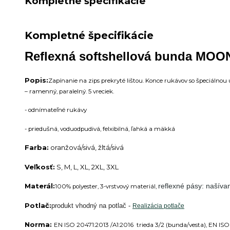
Kompletné špecifikácie
Kompletné špecifikácie
Reflexná softshellová bunda MOO
Popis:
Zapínanie na zips prekryté lištou. Konce rukávov so špeciálnou ú
– ramenný, paralelný. 5 vreciek.
- o
dnímateľné rukávy
- p
riedušná, voduodpudivá, felxibilná, ľahká a mäkká
Farba:
oranžová/sivá, žltá/sivá
Veľkosť:
S, M, L, XL, 2XL, 3XL
Materál:
reflexné pásy: našíva
100% polyester, 3-vrstvový materiál,
Potlač:
produkt vhodný na potlač -
Realizácia potlače
Norma:
EN ISO 20471:2013 /A1:2016 trieda 3/2 (bunda/vesta),
EN ISO