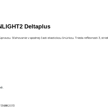
NLIGHT2 Deltaplus
pravou. Sťahovanie v spodnej časti elastickou šnúrkou. Trieda reflexnosti 3, stri
né.
 13688:2013