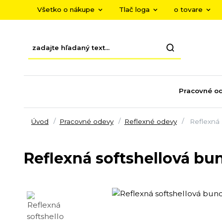
Všetko o nákupe
Tlač loga
o tovare
Pracovné o
Úvod
Pracovné odevy
Reflexné odevy
Reflexná
Reflexná softshellová b