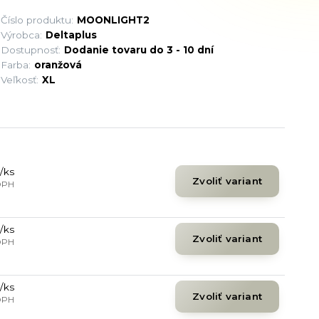
Číslo produktu:
MOONLIGHT2
Výrobca:
Deltaplus
Dostupnosť:
Dodanie tovaru do 3 - 10 dní
Farba:
oranžová
Veľkosť:
XL
/
ks
Zvoliť variant
DPH
/
ks
Zvoliť variant
DPH
/
ks
Zvoliť variant
DPH