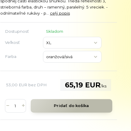
spodnej časti elastickou šnúrkou. Trieda reflexnosti 3,
strieborná farba, druh – ramenný, paralelný. 5 vreciek. -
odnímateľné rukávy - p...
celý popis
Dostupnosť
Skladom
Veľkosť
Farba
65,19 EUR
53,00 EUR
bez DPH
/
ks
Pridať do košíka