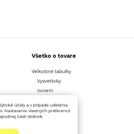
Všetko o tovare
Veľkostné tabuľky
Vysvetlivky
noriem
Prehľad
ytické účely a v prípade udelenia
materiálov
s. Nastavenie vlastných preferencií
podnej časti stránok.
Vysvetlivky pojmov