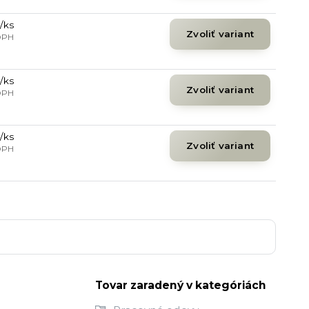
/
ks
Zvoliť variant
DPH
/
ks
Zvoliť variant
DPH
/
ks
Zvoliť variant
DPH
Tovar zaradený v kategóriách