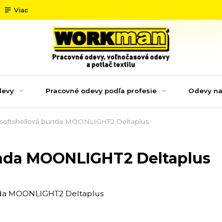
Viac
devy
Pracovné odevy podľa profesie
Odevy na
 softshellová bunda MOONLIGHT2 Deltaplus
unda MOONLIGHT2 Deltaplus