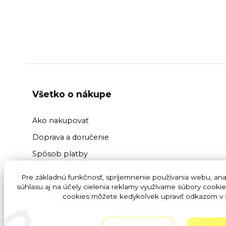
Všetko o nákupe
Ako nakupovať
Doprava a doručenie
Spôsob platby
Výmena a vrátenie tovaru
Pre základnú funkčnosť, spríjemnenie používania webu, anal
súhlasu aj na účely cielenia reklamy využívame súbory cookie
Reklamácia tovaru
cookies môžete kedykoľvek upraviť odkazom v s
Ochrana osobných údajov GDPR
Obchodné podmienky