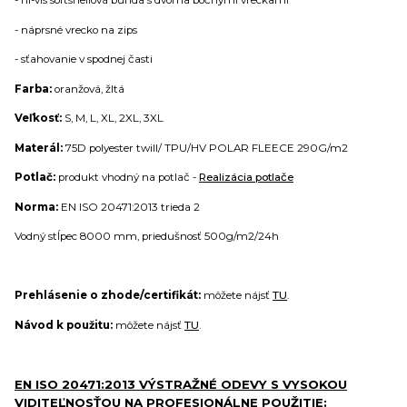
- hi-vis softshellová bunda s dvoma bočnými vreckami
- náprsné vrecko na zips
- sťahovanie v spodnej časti
Farba:
oranžová, žltá
Veľkosť:
S, M, L, XL, 2XL, 3XL
Materál:
75D polyester twill/ TPU/HV POLAR FLEECE 290G/m2
Potlač:
produkt vhodný na potlač -
Realizácia potlače
Norma:
EN ISO 20471:2013 trieda 2
Vodný stĺpec 8000 mm, priedušnosť 500g/m2/24h
Prehlásenie o zhode/certifikát:
môžete nájsť
TU
.
Návod k použitu:
môžete nájsť
TU
.
EN ISO 20471:2013 VÝSTRAŽNÉ ODEVY S VYSOKOU
VIDITEĽNOSŤOU NA PROFESIONÁLNE POUŽITIE: