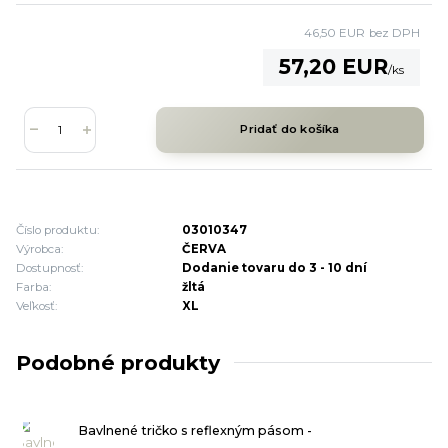
46,50 EUR
bez DPH
57,20 EUR
/
ks
Pridať do košíka
Číslo produktu:
03010347
Výrobca:
ČERVA
Dostupnosť:
Dodanie tovaru do 3 - 10 dní
Farba:
žltá
Veľkosť:
XL
Podobné produkty
Bavlnené tričko s reflexným pásom -