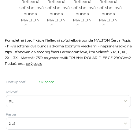
Kompletné špecifikácie Reflexná softshellová bunda MALTON Červa Popis:
- hi-vis softshellová bunda s dvoma bočnými vreckami - náprsné vrecko na
zips - sťahovanie v spodnej časti Farba: oranžová, žltá Veľkosť: S, M, L, XL,
2XL, 3XL Materál: 75D polyester twill/ TPU/HV POLAR FLEECE 290G/m2
Potlač: pro...
celý popis
Dostupnosť
Skladom
Veľkosť
Farba