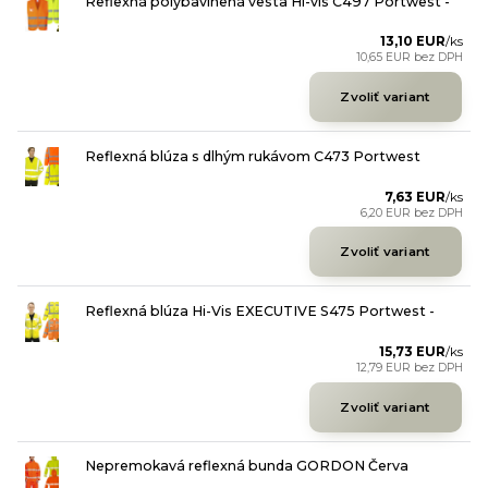
Reflexná polybavlnená vesta Hi-vis C497 Portwest -
13,10 EUR
/
ks
10,65 EUR
bez DPH
Zvoliť variant
Reflexná blúza s dlhým rukávom C473 Portwest
7,63 EUR
/
ks
6,20 EUR
bez DPH
Zvoliť variant
Reflexná blúza Hi-Vis EXECUTIVE S475 Portwest -
15,73 EUR
/
ks
12,79 EUR
bez DPH
Zvoliť variant
Nepremokavá reflexná bunda GORDON Červa