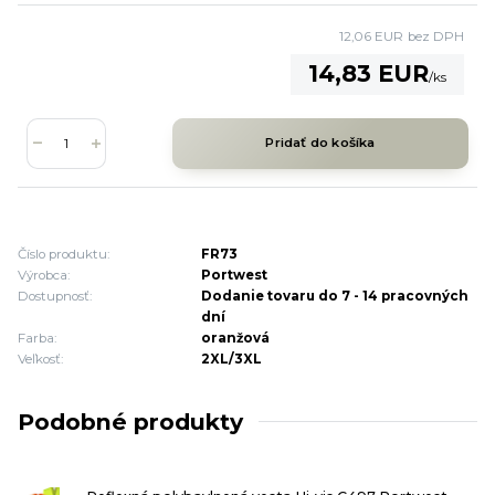
12,06 EUR
bez DPH
14,83 EUR
/
ks
Pridať do košíka
Číslo produktu:
FR73
Výrobca:
Portwest
Dostupnosť:
Dodanie tovaru do 7 - 14 pracovných
dní
Farba:
oranžová
Veľkosť:
2XL/3XL
Podobné produkty