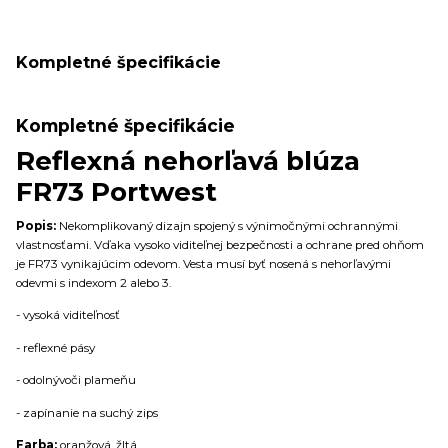
Kompletné špecifikácie
Kompletné špecifikácie
Reflexná nehorľavá blúza
FR73 Portwest
Popis:
Nekomplikovaný dizajn spojený s výnimočnými ochrannými
vlastnosťami.
Vďaka vysoko viditeľnej bezpečnosti a ochrane pred ohňom
je FR73 vynikajúcim odevom
. Vesta musí byť nosená s nehorľavými
odevmi s indexom 2 alebo 3.
- v
ysoká viditeľnosť
- r
eflexné pásy
- odolnývoči plameňu
- z
apínanie na suchý zips
Farba:
oranžová, žltá