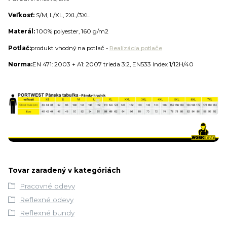
Veľkosť:
S/M, L/XL, 2XL/3XL
Materál:
100% polyester, 160 g/m2
Potlač:
produkt vhodný na potlač -
Realizácia potlače
Norma:
EN 471: 2003 + A1: 2007
trieda 3:2, EN533 Index 1/12H/40
Tovar zaradený v kategóriách
Pracovné odevy
Reflexné odevy
Reflexné bundy