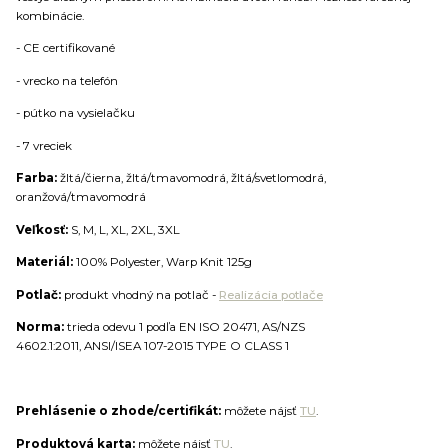
kombinácie.
- CE certifikované
- vrecko na telefón
- pútko na vysielačku
- 7 vreciek
Farba:
žltá/čierna, žltá/tmavomodrá, žltá/svetlomodrá,
oranžová/tmavomodrá
Veľkosť:
S, M, L, XL, 2XL, 3XL
Materiál:
100% Polyester, Warp Knit 125g
Potlač:
produkt vhodný na potlač -
Realizácia potlače
Norma:
trieda odevu 1 podľa EN ISO 20471, AS/NZS
4602.1:2011, ANSI/ISEA 107-2015 TYPE O CLASS 1
Prehlásenie o zhode/certifikát:
môžete nájsť
TU
.
Produktová karta:
môžete nájsť
TU
.