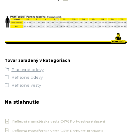
Tovar zaradený v kategóriách
Pracovné odevy
Reflexné odevy
Reflexné vesty
Na stiahnutie
Reflexná manažérska vesta C476 Portwest-prehlaseni
Reflexná manažérska vesta C476 Portwest-produkt li