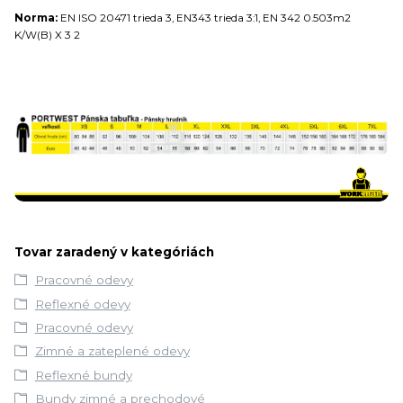
Norma:
EN ISO 20471 trieda 3, EN343 trieda 3:1, EN 342 0.503m2
K/W(B) X 3 2
Tovar zaradený v kategóriách
Pracovné odevy
Reflexné odevy
Pracovné odevy
Zimné a zateplené odevy
Reflexné bundy
Bundy zimné a prechodové