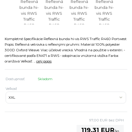
Kompletné špecifikácie Reflexná bunda hi-vis RWS Traffic R460 Portwest
Popis: Reflexná vetrovka s reflexnými pruhmi. Materiál 100% polyester
300D Oxford Weave. Viac účelové vrecká. Vhodná na použitie v exteréri. -
certifikované podľa EN471 a RWS - odopínacia vnútorná vložka Farba:
oranžová Veľkosť: ...
celý popis
Dostupnosť
Skladom
Veľkosť
97,00 EUR
bez DPH
119,31 EUR
/
ks