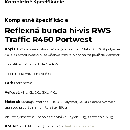
Kompletné špecifikácie
Kompletné špecifikácie
Reflexná bunda hi-vis RWS
Traffic R460 Portwest
Popis:
Reflexná vetrovka s reflexnými pruhmi. Materiál 100% polyester
300D Oxford Weave. Viac účelové vrecká. Vhodná na použitie v exteréri.
- certifikované podľa EN471 a RWS
- odopínacia vnútorná vložka
Farba:
oranžová
Veľkosť:
M, L, XL, 2XL, 3XL, 4XL
Materál:
Vonkajší materiál
-
100% Polyester, 300D Oxford Weave s
úpravou proti špineniu, PU záter 190g
Vnútorný meteriál - odopínacia vložka - nylon 60g, zateplenie 170g
Potlač:
produkt vhodný na potlač -
Realizácia potlače