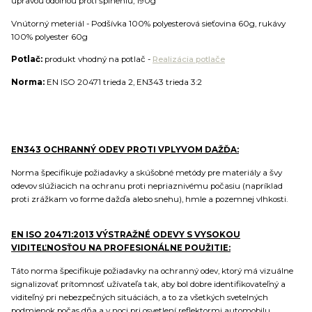
úpravou odolnou proti špineniu, 190g
Vnútorný meteriál - Podšívka 100% polyesterová sieťovina 60g, rukávy
100% polyester 60g
Potlač:
produkt vhodný na potlač -
Realizácia potlače
Norma:
EN ISO 20471 trieda 2, EN343 trieda 3:2
EN343 OCHRANNÝ ODEV PROTI VPLYVOM DAŽĎA:
Norma špecifikuje požiadavky a skúšobné metódy pre materiály a švy
odevov slúžiacich na ochranu proti nepriaznivému počasiu (napríklad
proti zrážkam vo forme dažďa alebo snehu), hmle a pozemnej vlhkosti.
EN ISO 20471:2013 VÝSTRAŽNÉ ODEVY S VYSOKOU
VIDITEĽNOSŤOU NA PROFESIONÁLNE POUŽITIE:
Táto norma špecifikuje požiadavky na ochranný odev, ktorý má vizuálne
signalizovať prítomnosť užívateľa tak, aby bol dobre identifikovateľný a
viditeľný pri nebezpečných situáciách, a to za všetkých svetelných
podmienok počas dňa a v noci pri osvetlení reflektormi automobilu.