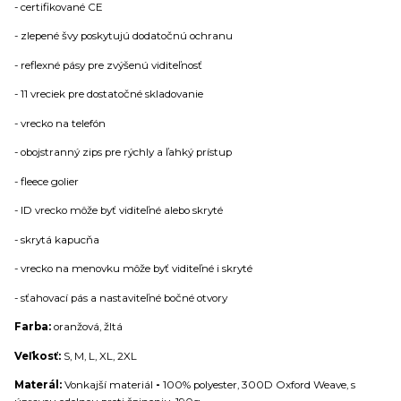
- certifikované CE
- zlepené švy poskytujú dodatočnú ochranu
- reflexné pásy pre zvýšenú viditeľnosť
- 11 vreciek pre dostatočné skladovanie
- vrecko na telefón
- obojstranný zips pre rýchly a ľahký prístup
- fleece golier
- ID vrecko môže byť viditeľné alebo skryté
- skrytá kapucňa
- vrecko na menovku môže byť viditeľné i skryté
- sťahovací pás a nastaviteľné bočné otvory
Farba:
oranžová, žltá
Veľkosť:
S, M, L, XL, 2XL
Materál:
Vonkajší materiál
-
100% polyester, 300D Oxford Weave, s