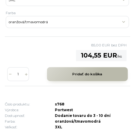
Farba
85,00 EUR
bez DPH
104,55 EUR
/
ks
Pridať do košíka
Číslo produktu:
s768
Výrobca:
Portwest
Dostupnosť:
Dodanie tovaru do 3 - 10 dní
Farba:
oranžová/tmavomodrá
Veľkosť:
3XL