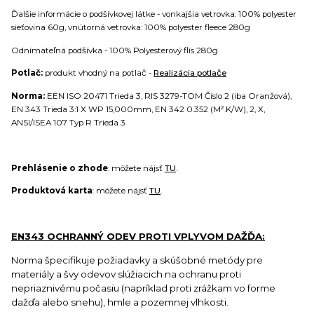
Ďalšie informácie o podšívkovej látke - vonkajšia vetrovka: 100% polyester
sieťovina 60g, vnútorná vetrovka: 100% polyester fleece 280g
Odnímateľná podšívka - 100% Polyesterový flís 280g
Potlač:
produkt vhodný na potlač -
Realizácia potlače
Norma:
EEN ISO 20471 Trieda 3, RIS 3279-TOM Číslo 2 (iba Oranžová),
EN 343 Trieda 3:1 X WP 15,000mm, EN 342 0.352 (M².K/W), 2, X,
ANSI/ISEA 107 Typ R Trieda 3
Prehlásenie o zhode
: môžete nájsť
TU
.
Produktová karta
: môžete nájsť
TU
.
EN343 OCHRANNÝ ODEV PROTI VPLYVOM DAŽĎA:
Norma špecifikuje požiadavky a skúšobné metódy pre
materiály a švy odevov slúžiacich na ochranu proti
nepriaznivému počasiu (napríklad proti zrážkam vo forme
dažďa alebo snehu), hmle a pozemnej vlhkosti.