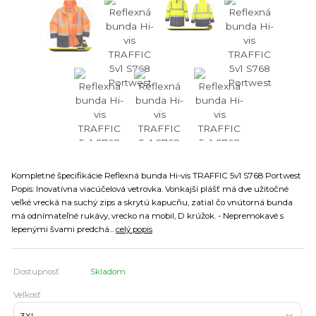
Kompletné špecifikácie Reflexná bunda Hi-vis TRAFFIC 5v1 S768 Portwest
Popis: Inovatívna viacúčelová vetrovka. Vonkajší plášť má dve užitočné
veľké vrecká na suchý zips a skrytú kapucňu, zatial čo vnútorná bunda
má odnímateľné rukávy, vrecko na mobil, D krúžok. - Nepremokavé s
lepenými švami predchá...
celý popis
Dostupnosť
Skladom
Veľkosť