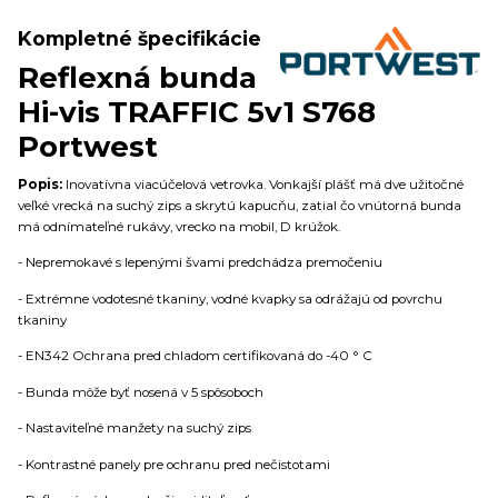
Kompletné špecifikácie
Reflexná bunda
Hi-vis TRAFFIC 5v1 S768
Portwest
Popis:
Inovatívna viacúčelová vetrovka. Vonkajší plášť má dve užitočné
veľké vrecká na suchý zips a skrytú kapucňu, zatial čo vnútorná bunda
má odnímateľné rukávy, vrecko na mobil, D krúžok.
- Nepremokavé s lepenými švami predchádza premočeniu
- Extrémne vodotesné tkaniny, vodné kvapky sa odrážajú od povrchu
tkaniny
- EN342 Ochrana pred chladom certifikovaná do -40 ° C
- Bunda môže byť nosená v 5 spôsoboch
- Nastaviteľné manžety na suchý zips
- Kontrastné panely pre ochranu pred nečistotami