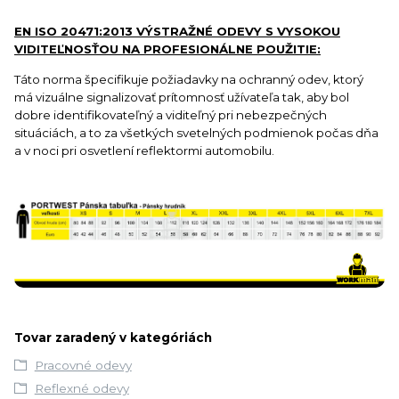
EN ISO 20471:2013 VÝSTRAŽNÉ ODEVY S VYSOKOU
VIDITEĽNOSŤOU NA PROFESIONÁLNE POUŽITIE:
Táto norma špecifikuje požiadavky na ochranný odev, ktorý
má vizuálne signalizovať prítomnosť užívateľa tak, aby bol
dobre identifikovateľný a viditeľný pri nebezpečných
situáciách, a to za všetkých svetelných podmienok počas dňa
a v noci pri osvetlení reflektormi automobilu.
Tovar zaradený v kategóriách
Pracovné odevy
Reflexné odevy