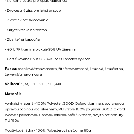
- Reflexná páska pre lepšiu viditeľnosť
- Dvojcestný zips pre ľahší prístup
- 7 vreciek pre skladovanie
- Skryté vrecko na telefón
- Zbaliteľná kapucňa
- 40 UPF tkanina blokuje 98% UV žiarenia
- Certifikované EN ISO 20471 po 50 pracích cykloch
Farba:
oranžová/tmavomodrá, žltá/tmavomodrá, žltá/sivá, žltá/čierna,
červená/tmavomodrá
Veľkosť:
S, M, L, XL, 2XL, 3XL, 4XL
Materál:
Vonkajší materiál
- 100% Polyester, 300D Oxford tkanina, s povrchovou
úpravou odolnou voči škvrnám, PU vrstva 100% polyester, 300D Oxford
Weave s povrchovou úpravou odolnou voči škvrnám, dvojito potiahnutý
PU 190g
Podšívková látka - 100% Polyesterová sieťovina 60g