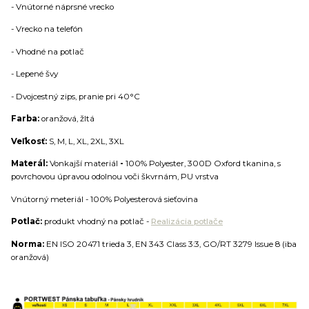
- Vnútorné náprsné vrecko
- Vrecko na telefón
- Vhodné na potlač
- Lepené švy
- Dvojcestný zips, pranie pri 40°C
Farba:
oranžová, žltá
Veľkosť:
S, M, L, XL, 2XL, 3XL
Materál:
Vonkajší materiál
-
100% Polyester, 300D Oxford tkanina, s
povrchovou úpravou odolnou voči škvrnám, PU vrstva
Vnútorný meteriál - 100% Polyesterová sieťovina
Potlač:
produkt vhodný na potlač -
Realizácia potlače
Norma:
EN ISO 20471 trieda 3, EN 343 Class 3:3, GO/RT 3279 Issue 8 (iba
oranžová)