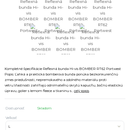
Kompletné špecifikácie Reflexná bunda Hi-vis BOMBER RT62 Portwest
Popis: Ľahká a praktická bomberová bunda ponúka bezkonkurenčnú
zmes priedušnosti, nepremokavého a odolného materiálu proti
vetru.Vlastnosti zahŕňajú odnímateľnú skrytú kapucňu, bočnú elastickú
úpravu, golier s lemom fleece a tkaninu s...
celý popis
Dostupnosť
Skladom
Veľkosť