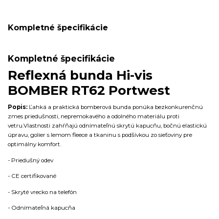
Kompletné špecifikácie
Kompletné špecifikácie
Reflexná bunda Hi-vis
BOMBER RT62 Portwest
Popis:
Ľahká a praktická bomberová bunda ponúka bezkonkurenčnú
zmes priedušnosti, nepremokavého a odolného materiálu proti
vetru.Vlastnosti zahŕňajú odnímateľnú skrytú kapucňu, bočnú elastickú
úpravu, golier s lemom fleece a tkaninu s podšívkou zo sieťoviny pre
optimálny komfort.
- Priedušný odev
- CE certifikované
- Skryté vrecko na telefón
- Odnímateľná kapucňa